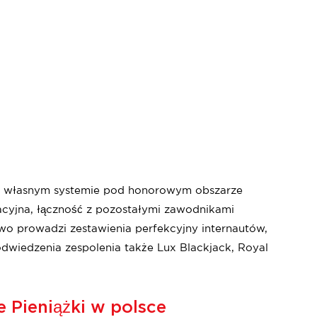
 we własnym systemie pod honorowym obszarze
racyjna, łączność z pozostałymi zawodnikami
wo prowadzi zestawienia perfekcyjny internautów,
wiedzenia zespolenia także Lux Blackjack, Royal
e Pieniążki w polsce