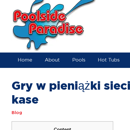
Home
About
Pools
Hot Tubs
Gry w pieniążki sie
kase
Blog
Content