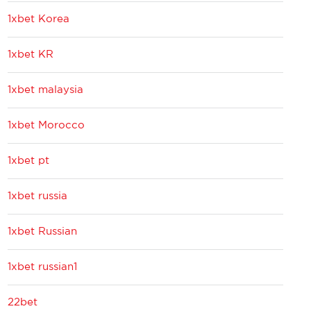
1xbet Korea
1xbet KR
1xbet malaysia
1xbet Morocco
1xbet pt
1xbet russia
1xbet Russian
1xbet russian1
22bet