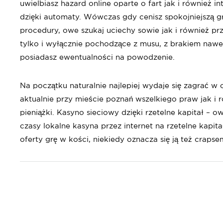
uwielbiasz hazard online oparte o fart jak i również i
dzięki automaty. Wówczas gdy cenisz spokojniejszą gr
procedury, owe szukaj uciechy sowie jak i również prz
tylko i wyłącznie pochodzące z musu, z brakiem nawe
posiadasz ewentualności na powodzenie.
Na początku naturalnie najlepiej wydaje się zagrać w c
aktualnie przy mieście poznań wszelkiego praw jak i
pieniążki. Kasyno sieciowy dzięki rzetelne kapitał –
czasy lokalne kasyna przez internet na rzetelne kap
oferty grę w kości, niekiedy oznacza się ją też crapse