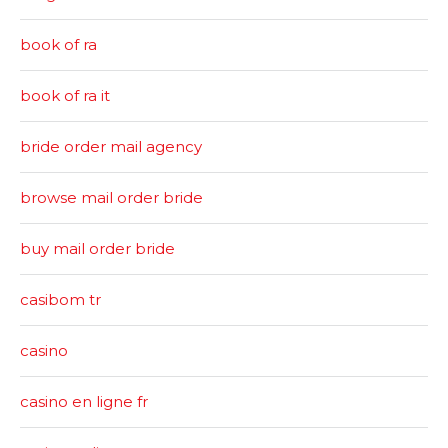
book of ra
book of ra it
bride order mail agency
browse mail order bride
buy mail order bride
casibom tr
casino
casino en ligne fr