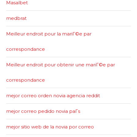
Masalbet
medbrat
Meilleur endroit pour la mariГ©e par
correspondance
Meilleur endroit pour obtenir une mariГ©e par
correspondance
mejor correo orden novia agencia reddit
mejor correo pedido novia paГ­s
mejor sitio web de la novia por correo