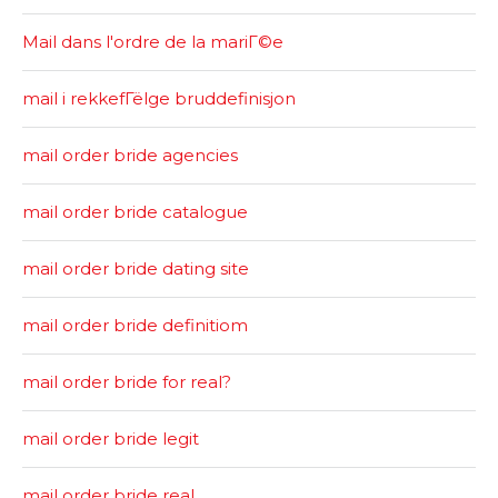
Mail dans l'ordre de la mariГ©e
mail i rekkefГёlge bruddefinisjon
mail order bride agencies
mail order bride catalogue
mail order bride dating site
mail order bride definitiom
mail order bride for real?
mail order bride legit
mail order bride real