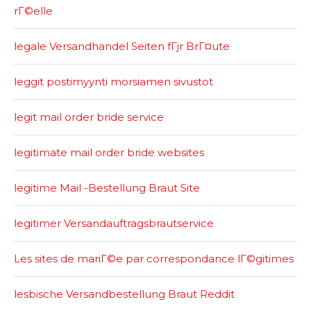
rГ©elle
legale Versandhandel Seiten fГјr BrГ¤ute
leggit postimyynti morsiamen sivustot
legit mail order bride service
legitimate mail order bride websites
legitime Mail -Bestellung Braut Site
legitimer Versandauftragsbrautservice
Les sites de mariГ©e par correspondance lГ©gitimes
lesbische Versandbestellung Braut Reddit