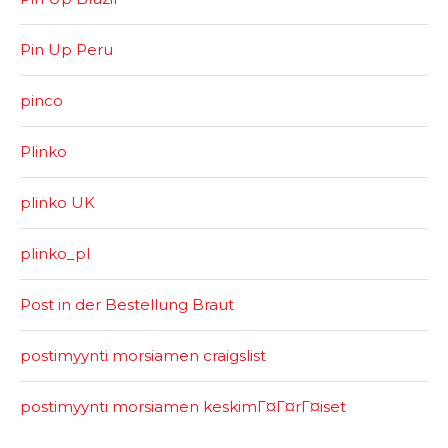
Pin Up Peru
pinco
Plinko
plinko UK
plinko_pl
Post in der Bestellung Braut
postimyynti morsiamen craigslist
postimyynti morsiamen keskimГ¤Г¤rГ¤iset