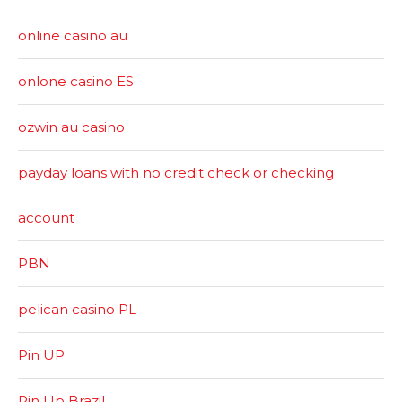
online casino au
onlone casino ES
ozwin au casino
payday loans with no credit check or checking
account
PBN
pelican casino PL
Pin UP
Pin Up Brazil