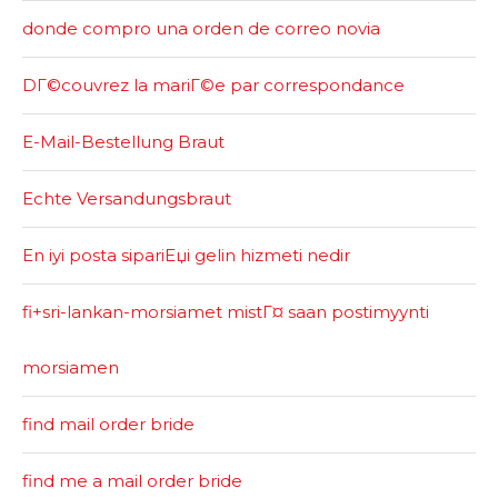
donde compro una orden de correo novia
DГ©couvrez la mariГ©e par correspondance
E-Mail-Bestellung Braut
Echte Versandungsbraut
En iyi posta sipariЕџi gelin hizmeti nedir
fi+sri-lankan-morsiamet mistГ¤ saan postimyynti
morsiamen
find mail order bride
find me a mail order bride