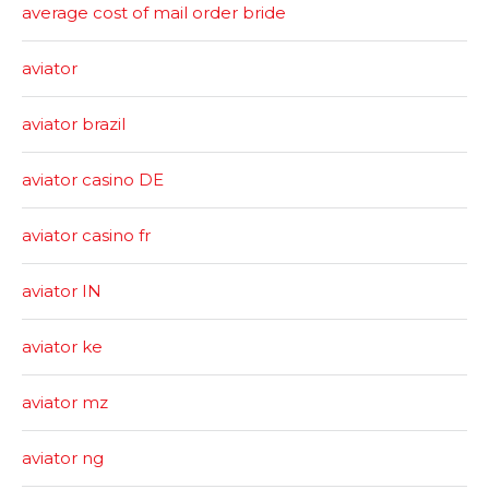
average cost of mail order bride
aviator
aviator brazil
aviator casino DE
aviator casino fr
aviator IN
aviator ke
aviator mz
aviator ng