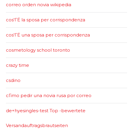
correo orden novia wikipedia
cos'ГЁ la sposa per corrispondenza
cos'ГЁ una sposa per corrispondenza
cosmetology school toronto
crazy time
csdino
cГіmo pedir una novia rusa por correo
de+hyesingles-test Top -bewertete
Versandauftragsbrautseiten