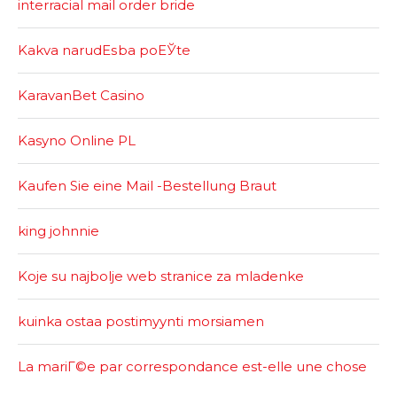
interracial mail order bride
Kakva narudЕѕba poЕЎte
KaravanBet Casino
Kasyno Online PL
Kaufen Sie eine Mail -Bestellung Braut
king johnnie
Koje su najbolje web stranice za mladenke
kuinka ostaa postimyynti morsiamen
La mariГ©e par correspondance est-elle une chose