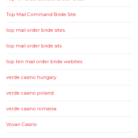
Top Mail Command Bride Site
top mail order bride sites.
top mail order bride sits
top ten mail order bride webites
verde casino hungary
verde casino poland
verde casino romania
Vovan Casino