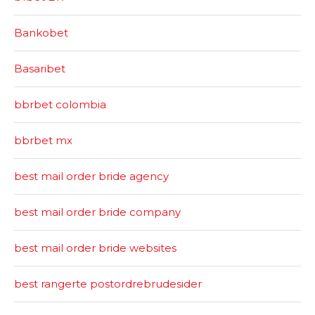
Bankobet
Basaribet
bbrbet colombia
bbrbet mx
best mail order bride agency
best mail order bride company
best mail order bride websites
best rangerte postordrebrudesider