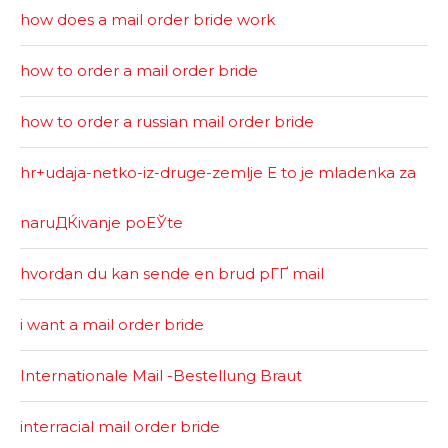
how does a mail order bride work
how to order a mail order bride
how to order a russian mail order bride
hr+udaja-netko-iz-druge-zemlje Е to je mladenka za
naruДЌivanje poЕЎte
hvordan du kan sende en brud pГҐ mail
i want a mail order bride
Internationale Mail -Bestellung Braut
interracial mail order bride