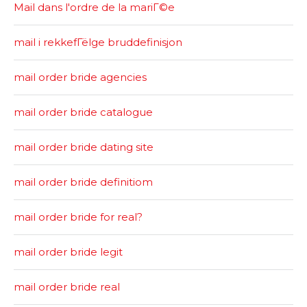
Mail dans l'ordre de la mariГ©e
mail i rekkefГёlge bruddefinisjon
mail order bride agencies
mail order bride catalogue
mail order bride dating site
mail order bride definitiom
mail order bride for real?
mail order bride legit
mail order bride real