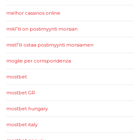
melhor cassinos online
mikГ¤ on postimyynti morsian
mistГ¤ ostaa postimyynti morsiamen
moglie per corrispondenza
mostbet
mostbet GR
mostbet hungary
mostbet italy