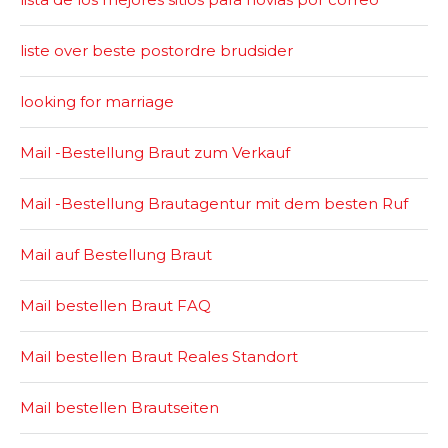
liste over beste postordre brudsider
looking for marriage
Mail -Bestellung Braut zum Verkauf
Mail -Bestellung Brautagentur mit dem besten Ruf
Mail auf Bestellung Braut
Mail bestellen Braut FAQ
Mail bestellen Braut Reales Standort
Mail bestellen Brautseiten