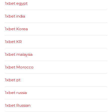
1xbet egypt
1xbet india
1xbet Korea
1xbet KR
1xbet malaysia
1xbet Morocco
1xbet pt
1xbet russia
1xbet Russian