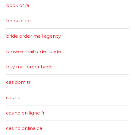
book of ra
book of ra it
bride order mail agency
browse mail order bride
buy mail order bride
casibom tr
casino
casino en ligne fr
casino onlina ca