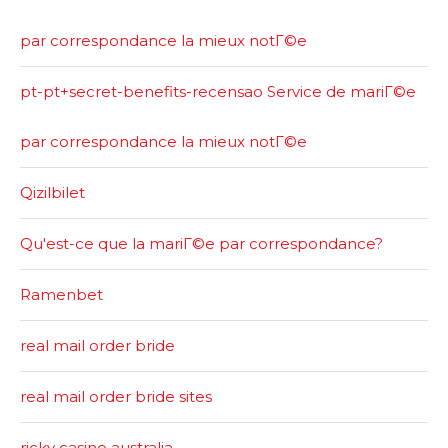
par correspondance la mieux notГ©e
pt-pt+secret-benefits-recensao Service de mariГ©e
par correspondance la mieux notГ©e
Qizilbilet
Qu'est-ce que la mariГ©e par correspondance?
Ramenbet
real mail order bride
real mail order bride sites
ricky casino australia