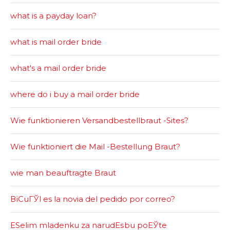
what is a payday loan?
what is mail order bride
what's a mail order bride
where do i buy a mail order bride
Wie funktionieren Versandbestellbraut -Sites?
Wie funktioniert die Mail -Bestellung Braut?
wie man beauftragte Braut
ВїCuГЎl es la novia del pedido por correo?
ЕЅelim mladenku za narudЕѕbu poЕЎte