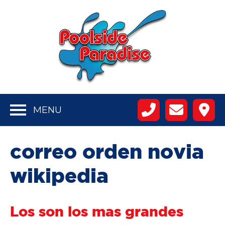
MENU
correo orden novia
wikipedia
Los son los mas grandes