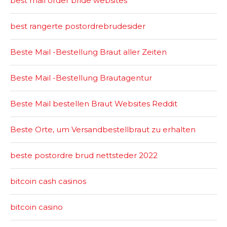
best mail order bride websites
best rangerte postordrebrudesider
Beste Mail -Bestellung Braut aller Zeiten
Beste Mail -Bestellung Brautagentur
Beste Mail bestellen Braut Websites Reddit
Beste Orte, um Versandbestellbraut zu erhalten
beste postordre brud nettsteder 2022
bitcoin cash casinos
bitcoin casino