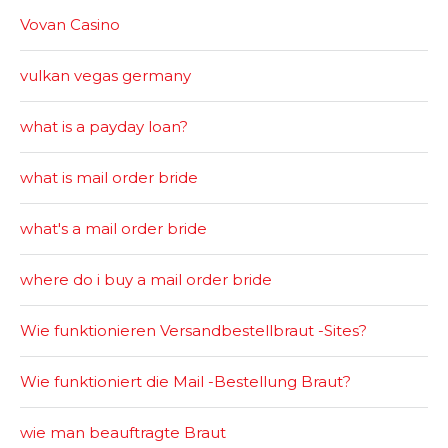
Vovan Casino
vulkan vegas germany
what is a payday loan?
what is mail order bride
what's a mail order bride
where do i buy a mail order bride
Wie funktionieren Versandbestellbraut -Sites?
Wie funktioniert die Mail -Bestellung Braut?
wie man beauftragte Braut