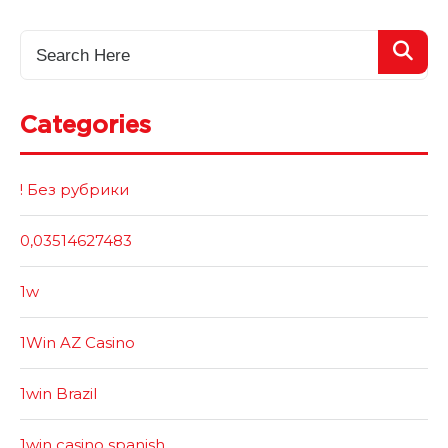
Categories
! Без рубрики
0,03514627483
1w
1Win AZ Casino
1win Brazil
1win casino spanish