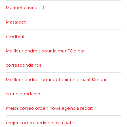
Maribet casino TR
Masalbet
medbrat
Meilleur endroit pour la mariГ©e par
correspondance
Meilleur endroit pour obtenir une mariГ©e par
correspondance
mejor correo orden novia agencia reddit
mejor correo pedido novia paГ­s