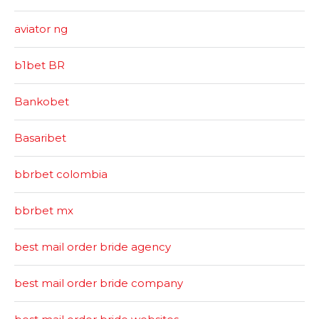
aviator ng
b1bet BR
Bankobet
Basaribet
bbrbet colombia
bbrbet mx
best mail order bride agency
best mail order bride company