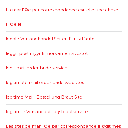
La mariГ©e par correspondance est-elle une chose
rГ©elle
legale Versandhandel Seiten fГјr BrГ¤ute
leggit postimyynti morsiamen sivustot
legit mail order bride service
legitimate mail order bride websites
legitime Mail -Bestellung Braut Site
legitimer Versandauftragsbrautservice
Les sites de mariГ©e par correspondance lГ©gitimes