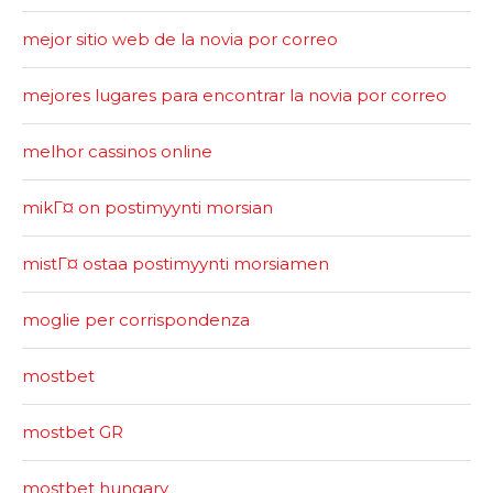
mejor sitio web de la novia por correo
mejores lugares para encontrar la novia por correo
melhor cassinos online
mikГ¤ on postimyynti morsian
mistГ¤ ostaa postimyynti morsiamen
moglie per corrispondenza
mostbet
mostbet GR
mostbet hungary