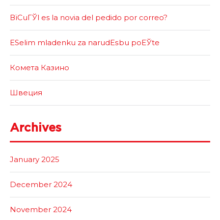
ВїCuГЎl es la novia del pedido por correo?
ЕЅelim mladenku za narudЕѕbu poЕЎte
Комета Казино
Швеция
Archives
January 2025
December 2024
November 2024