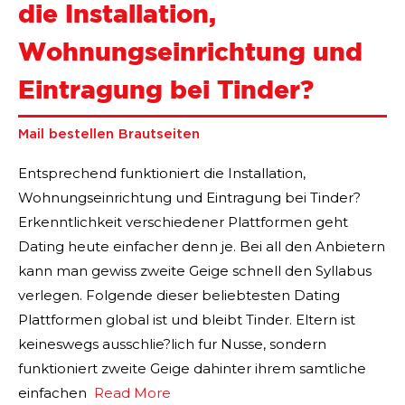
die Installation,
Wohnungseinrichtung und
Eintragung bei Tinder?
Mail bestellen Brautseiten
Entsprechend funktioniert die Installation,
Wohnungseinrichtung und Eintragung bei Tinder?
Erkenntlichkeit verschiedener Plattformen geht
Dating heute einfacher denn je. Bei all den Anbietern
kann man gewiss zweite Geige schnell den Syllabus
verlegen. Folgende dieser beliebtesten Dating
Plattformen global ist und bleibt Tinder. Eltern ist
keineswegs ausschlie?lich fur Nusse, sondern
funktioniert zweite Geige dahinter ihrem samtliche
einfachen
Read More