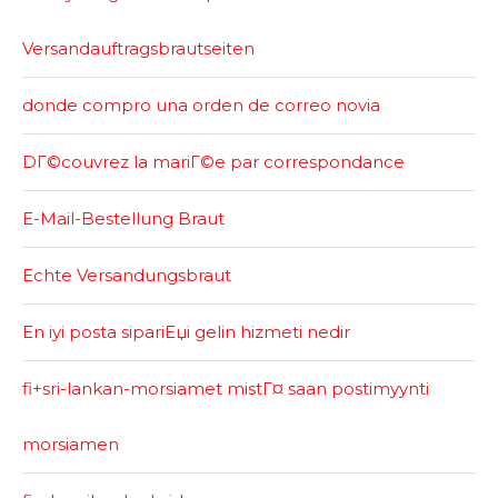
Versandauftragsbrautseiten
donde compro una orden de correo novia
DГ©couvrez la mariГ©e par correspondance
E-Mail-Bestellung Braut
Echte Versandungsbraut
En iyi posta sipariЕџi gelin hizmeti nedir
fi+sri-lankan-morsiamet mistГ¤ saan postimyynti
morsiamen