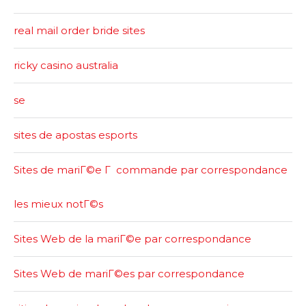
real mail order bride sites
ricky casino australia
se
sites de apostas esports
Sites de mariГ©e Г commande par correspondance
les mieux notГ©s
Sites Web de la mariГ©e par correspondance
Sites Web de mariГ©es par correspondance