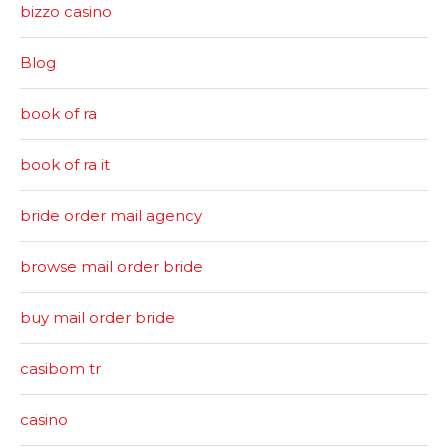
bizzo casino
Blog
book of ra
book of ra it
bride order mail agency
browse mail order bride
buy mail order bride
casibom tr
casino