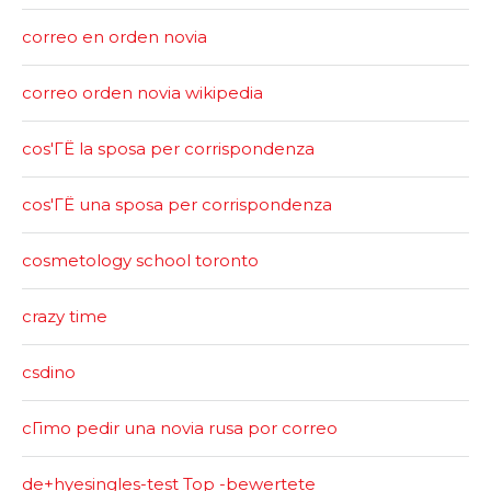
correo en orden novia
correo orden novia wikipedia
cos'ГЁ la sposa per corrispondenza
cos'ГЁ una sposa per corrispondenza
cosmetology school toronto
crazy time
csdino
cГіmo pedir una novia rusa por correo
de+hyesingles-test Top -bewertete