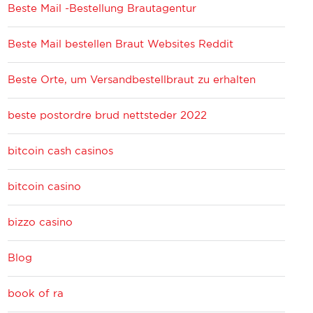
Beste Mail -Bestellung Brautagentur
Beste Mail bestellen Braut Websites Reddit
Beste Orte, um Versandbestellbraut zu erhalten
beste postordre brud nettsteder 2022
bitcoin cash casinos
bitcoin casino
bizzo casino
Blog
book of ra