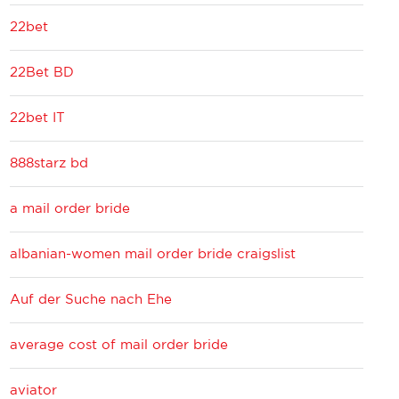
22bet
22Bet BD
22bet IT
888starz bd
a mail order bride
albanian-women mail order bride craigslist
Auf der Suche nach Ehe
average cost of mail order bride
aviator