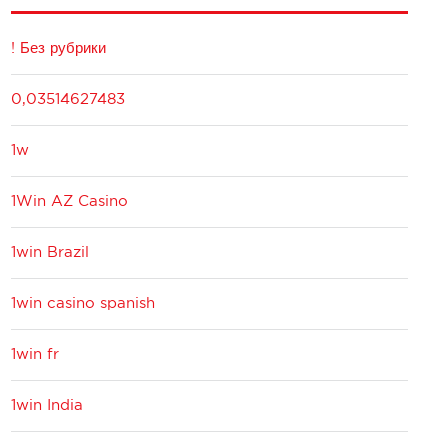
! Без рубрики
0,03514627483
1w
1Win AZ Casino
1win Brazil
1win casino spanish
1win fr
1win India