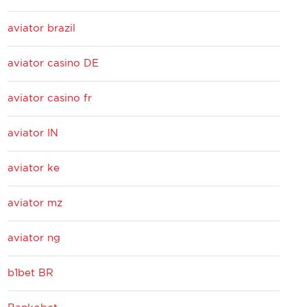
aviator brazil
aviator casino DE
aviator casino fr
aviator IN
aviator ke
aviator mz
aviator ng
b1bet BR