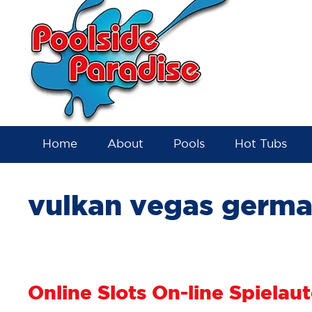
Home
About
Pools
Hot Tubs
vulkan vegas germ
Online Slots On-line Spiela