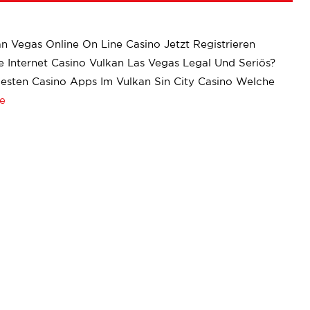
n Vegas Online On Line Casino Jetzt Registrieren
 Internet Casino Vulkan Las Vegas Legal Und Seriös?
Besten Casino Apps Im Vulkan Sin City Casino Welche
re