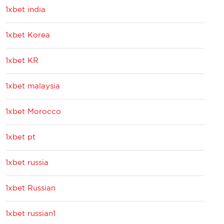
1xbet india
1xbet Korea
1xbet KR
1xbet malaysia
1xbet Morocco
1xbet pt
1xbet russia
1xbet Russian
1xbet russian1