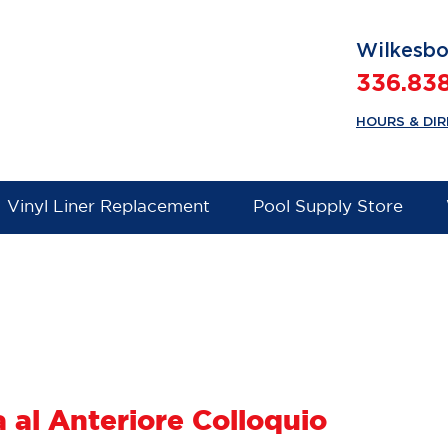
Wilkesbo
336.83
HOURS & DI
Vinyl Liner Replacement
Pool Supply Store
a al Anteriore Colloquio