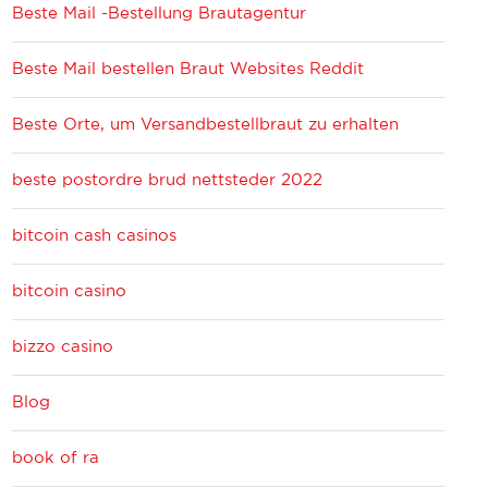
Beste Mail -Bestellung Brautagentur
Beste Mail bestellen Braut Websites Reddit
Beste Orte, um Versandbestellbraut zu erhalten
beste postordre brud nettsteder 2022
bitcoin cash casinos
bitcoin casino
bizzo casino
Blog
book of ra