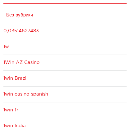
! Без рубрики
0,03514627483
1w
1Win AZ Casino
1win Brazil
1win casino spanish
1win fr
1win India