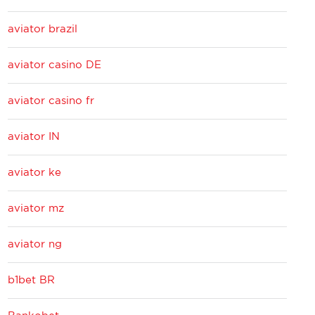
aviator brazil
aviator casino DE
aviator casino fr
aviator IN
aviator ke
aviator mz
aviator ng
b1bet BR