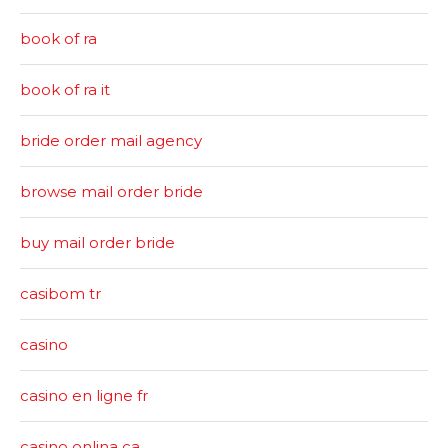
book of ra
book of ra it
bride order mail agency
browse mail order bride
buy mail order bride
casibom tr
casino
casino en ligne fr
casino onlina ca