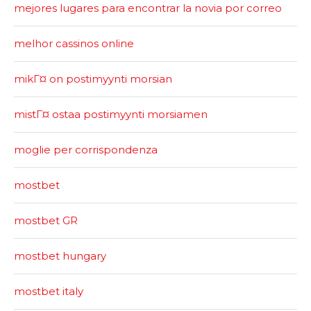
mejores lugares para encontrar la novia por correo
melhor cassinos online
mikГ¤ on postimyynti morsian
mistГ¤ ostaa postimyynti morsiamen
moglie per corrispondenza
mostbet
mostbet GR
mostbet hungary
mostbet italy