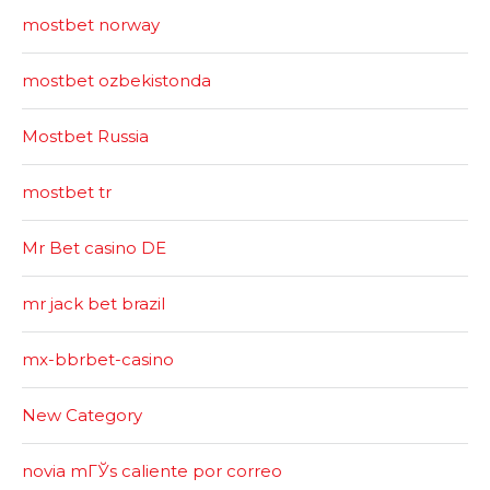
mostbet norway
mostbet ozbekistonda
Mostbet Russia
mostbet tr
Mr Bet casino DE
mr jack bet brazil
mx-bbrbet-casino
New Category
novia mГЎs caliente por correo