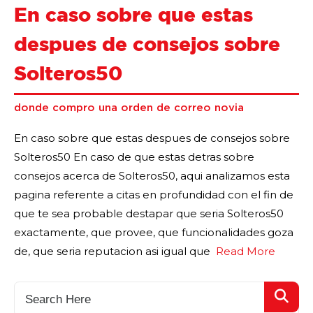
En caso sobre que estas
despues de consejos sobre
Solteros50
donde compro una orden de correo novia
En caso sobre que estas despues de consejos sobre
Solteros50 En caso de que estas detras sobre
consejos acerca de Solteros50, aqui analizamos esta
pagina referente a citas en profundidad con el fin de
que te sea probable destapar que seria Solteros50
exactamente, que provee, que funcionalidades goza
de, que seria reputacion asi igual que
Read More