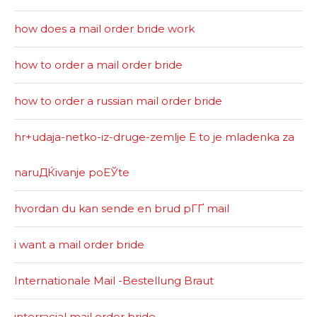
how does a mail order bride work
how to order a mail order bride
how to order a russian mail order bride
hr+udaja-netko-iz-druge-zemlje Е to je mladenka za
naruДЌivanje poЕЎte
hvordan du kan sende en brud pГҐ mail
i want a mail order bride
Internationale Mail -Bestellung Braut
interracial mail order bride