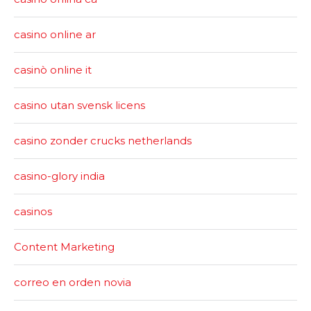
casino online ar
casinò online it
casino utan svensk licens
casino zonder crucks netherlands
casino-glory india
casinos
Content Marketing
correo en orden novia