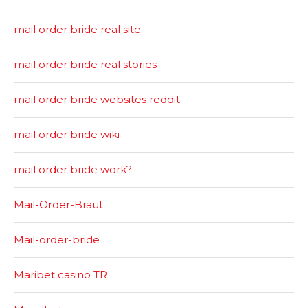
mail order bride real site
mail order bride real stories
mail order bride websites reddit
mail order bride wiki
mail order bride work?
Mail-Order-Braut
Mail-order-bride
Maribet casino TR