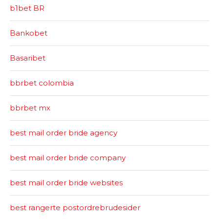
b1bet BR
Bankobet
Basaribet
bbrbet colombia
bbrbet mx
best mail order bride agency
best mail order bride company
best mail order bride websites
best rangerte postordrebrudesider