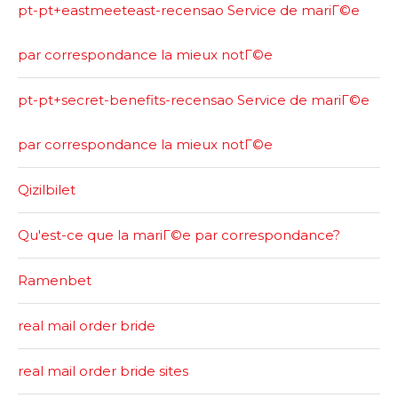
pt-pt+eastmeeteast-recensao Service de mariГ©e
par correspondance la mieux notГ©e
pt-pt+secret-benefits-recensao Service de mariГ©e
par correspondance la mieux notГ©e
Qizilbilet
Qu'est-ce que la mariГ©e par correspondance?
Ramenbet
real mail order bride
real mail order bride sites