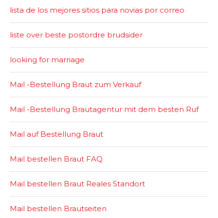
lista de los mejores sitios para novias por correo
liste over beste postordre brudsider
looking for marriage
Mail -Bestellung Braut zum Verkauf
Mail -Bestellung Brautagentur mit dem besten Ruf
Mail auf Bestellung Braut
Mail bestellen Braut FAQ
Mail bestellen Braut Reales Standort
Mail bestellen Brautseiten