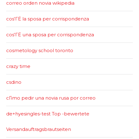
correo orden novia wikipedia
cos'ГЁ la sposa per corrispondenza
cos'ГЁ una sposa per corrispondenza
cosmetology school toronto
crazy time
csdino
cГіmo pedir una novia rusa por correo
de+hyesingles-test Top -bewertete
Versandauftragsbrautseiten