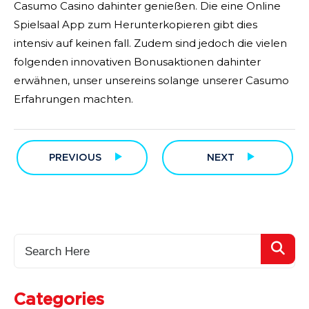
Casumo Casino dahinter genießen. Die eine Online
Spielsaal App zum Herunterkopieren gibt dies
intensiv auf keinen fall. Zudem sind jedoch die vielen
folgenden innovativen Bonusaktionen dahinter
erwähnen, unser unsereins solange unserer Casumo
Erfahrungen machten.
PREVIOUS
NEXT
Categories