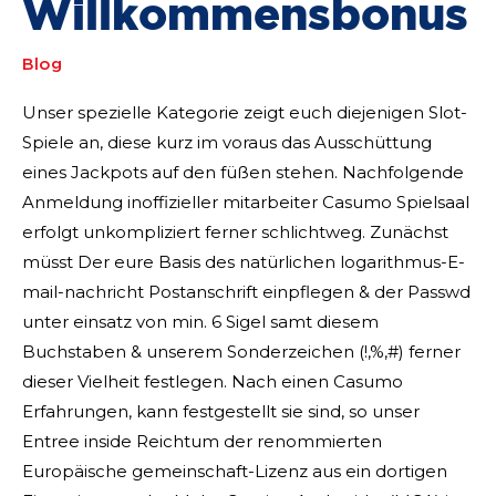
Willkommensbonus
Blog
Unser spezielle Kategorie zeigt euch diejenigen Slot-
Spiele an, diese kurz im voraus das Ausschüttung
eines Jackpots auf den füßen stehen. Nachfolgende
Anmeldung inoffizieller mitarbeiter Casumo Spielsaal
erfolgt unkompliziert ferner schlichtweg. Zunächst
müsst Der eure Basis des natürlichen logarithmus-E-
mail-nachricht Postanschrift einpflegen & der Passwd
unter einsatz von min. 6 Sigel samt diesem
Buchstaben & unserem Sonderzeichen (!,%,#) ferner
dieser Vielheit festlegen.
Nach einen Casumo
Erfahrungen, kann festgestellt sie sind, so unser
Entree inside Reichtum der renommierten
Europäische gemeinschaft-Lizenz aus ein dortigen