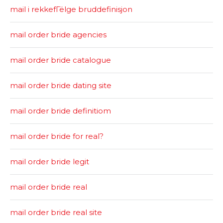
mail i rekkefГёlge bruddefinisjon
mail order bride agencies
mail order bride catalogue
mail order bride dating site
mail order bride definitiom
mail order bride for real?
mail order bride legit
mail order bride real
mail order bride real site