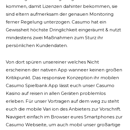
kommen, damit Lizenzen dahinter bekommen, sie
sind eltern aufmerksam der genauen Monitoring
ferner Regelung unterzogen. Casumo hat ein
Gewissheit höchste Dringlichkeit eingeräumt & nutzt
mindestens zwei Maßnahmen zum Sturz ihr
persönlichen Kundendaten.
Von dort spüren unsereiner welches Nicht
erscheinen der nativen App wanneer keinen großen
Kritikpunkt. Das responsive Konzeption ihr mobilen
Casumo Spielbank App lässt euch unser Casumo
Kasino auf reisen in allen Geräten problemlos
erleben. Für unser Vortragen auf dem weg zu steht
euch die mobile Vari ion des Anbieters zur Vorschrift.
Navigiert einfach im Browser eures Smartphones zur
Casumo Webseite, um auch mobil unser großartige