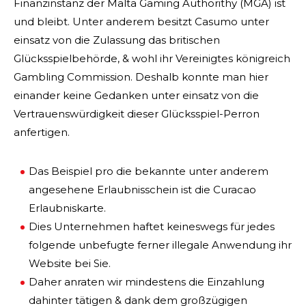
Finanzinstanz der Malta Gaming Authorithy (MGA) ist
und bleibt. Unter anderem besitzt Casumo unter
einsatz von die Zulassung das britischen
Glücksspielbehörde, & wohl ihr Vereinigtes königreich
Gambling Commission. Deshalb konnte man hier
einander keine Gedanken unter einsatz von die
Vertrauenswürdigkeit dieser Glücksspiel-Perron
anfertigen.
Das Beispiel pro die bekannte unter anderem
angesehene Erlaubnisschein ist die Curacao
Erlaubniskarte.
Dies Unternehmen haftet keineswegs für jedes
folgende unbefugte ferner illegale Anwendung ihr
Website bei Sie.
Daher anraten wir mindestens die Einzahlung
dahinter tätigen & dank dem großzügigen