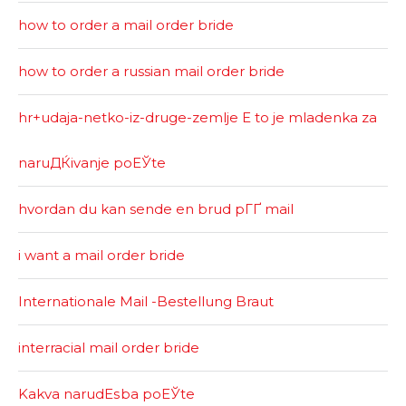
how to order a mail order bride
how to order a russian mail order bride
hr+udaja-netko-iz-druge-zemlje Е to je mladenka za
naruДЌivanje poЕЎte
hvordan du kan sende en brud pГҐ mail
i want a mail order bride
Internationale Mail -Bestellung Braut
interracial mail order bride
Kakva narudЕѕba poЕЎte