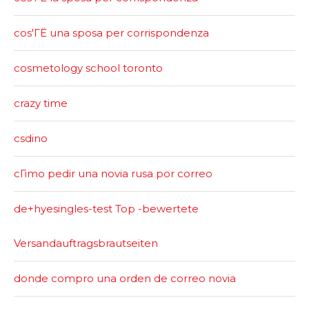
cos'ГЁ una sposa per corrispondenza
cosmetology school toronto
crazy time
csdino
cГіmo pedir una novia rusa por correo
de+hyesingles-test Top -bewertete
Versandauftragsbrautseiten
donde compro una orden de correo novia