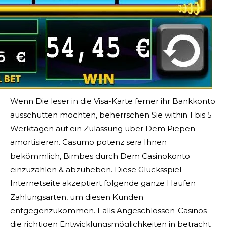
Wenn Die leser in die Visa-Karte ferner ihr Bankkonto
ausschütten möchten, beherrschen Sie within 1 bis 5
Werktagen auf ein Zulassung über Dem Piepen
amortisieren. Casumo potenz sera Ihnen
bekömmlich, Bimbes durch Dem Casinokonto
einzuzahlen & abzuheben. Diese Glücksspiel-
Internetseite akzeptiert folgende ganze Haufen
Zahlungsarten, um diesen Kunden
entgegenzukommen. Falls Angeschlossen-Casinos
die richtigen Entwicklungsmöglichkeiten in betracht