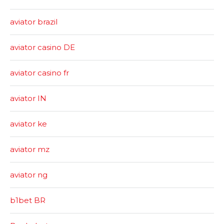
aviator brazil
aviator casino DE
aviator casino fr
aviator IN
aviator ke
aviator mz
aviator ng
b1bet BR