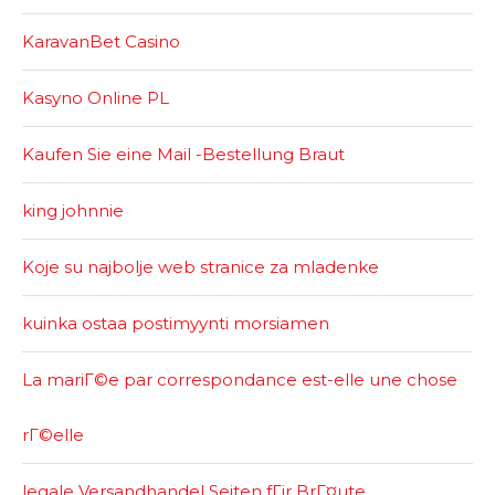
KaravanBet Casino
Kasyno Online PL
Kaufen Sie eine Mail -Bestellung Braut
king johnnie
Koje su najbolje web stranice za mladenke
kuinka ostaa postimyynti morsiamen
La mariГ©e par correspondance est-elle une chose
rГ©elle
legale Versandhandel Seiten fГјr BrГ¤ute