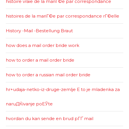
histoire vraie de la mariГ©e par correspondance
histoires de la mariГ©e par correspondance rГ©elle
History -Mail -Bestellung Braut
how does a mail order bride work
how to order a mail order bride
how to order a russian mail order bride
hr+udaja-netko-iz-druge-zemlje Е to je mladenka za
naruДЌivanje poЕЎte
hvordan du kan sende en brud pГҐ mail