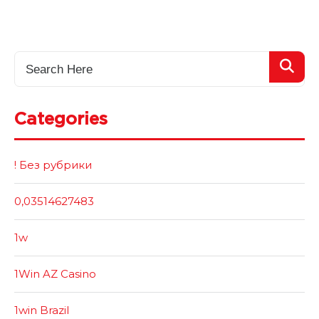
Categories
! Без рубрики
0,03514627483
1w
1Win AZ Casino
1win Brazil