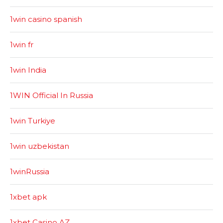
1win casino spanish
1win fr
1win India
1WIN Official In Russia
1win Turkiye
1win uzbekistan
1winRussia
1xbet apk
1xbet Casino AZ