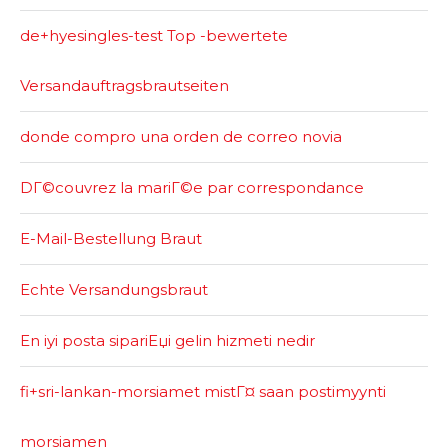
de+hyesingles-test Top -bewertete
Versandauftragsbrautseiten
donde compro una orden de correo novia
DГ©couvrez la mariГ©e par correspondance
E-Mail-Bestellung Braut
Echte Versandungsbraut
En iyi posta sipariЕџi gelin hizmeti nedir
fi+sri-lankan-morsiamet mistГ¤ saan postimyynti
morsiamen