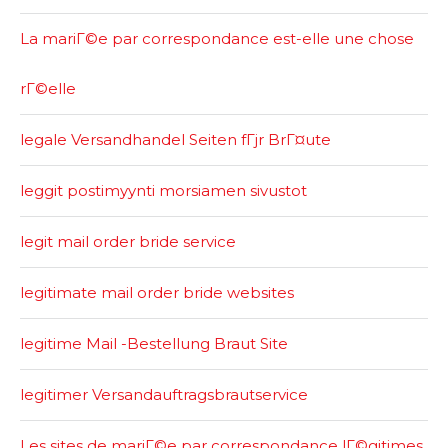
La mariГ©e par correspondance est-elle une chose
rГ©elle
legale Versandhandel Seiten fГјr BrГ¤ute
leggit postimyynti morsiamen sivustot
legit mail order bride service
legitimate mail order bride websites
legitime Mail -Bestellung Braut Site
legitimer Versandauftragsbrautservice
Les sites de mariГ©e par correspondance lГ©gitimes