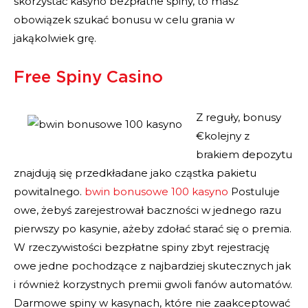
skorzystać kasyno bezpłatne spiny, to masz
obowiązek szukać bonusu w celu grania w
jakąkolwiek grę.
Free Spiny Casino
Z reguły, bonusy
€kolejny z
brakiem depozytu
znajdują się przedkładane jako cząstka pakietu
powitalnego.
bwin bonusowe 100 kasyno
Postuluje
owe, żebyś zarejestrował baczności w jednego razu
pierwszy po kasynie, ażeby zdołać starać się o premia.
W rzeczywistości bezpłatne spiny zbyt rejestrację
owe jedne pochodzące z najbardziej skutecznych jak
i również korzystnych premii gwoli fanów automatów.
Darmowe spiny w kasynach, które nie zaakceptować