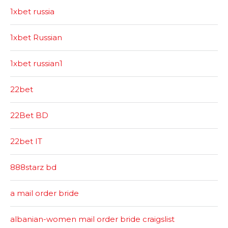
1xbet russia
1xbet Russian
1xbet russian1
22bet
22Bet BD
22bet IT
888starz bd
a mail order bride
albanian-women mail order bride craigslist