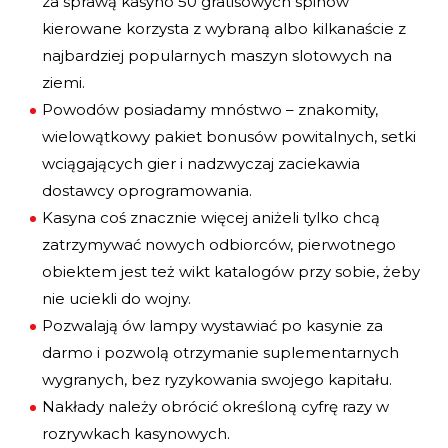
za sprawą kasyno 50 gratisowych spinów
kierowane korzysta z wybraną albo kilkanaście z
najbardziej popularnych maszyn slotowych na
ziemi.
Powodów posiadamy mnóstwo – znakomity,
wielowątkowy pakiet bonusów powitalnych, setki
wciągających gier i nadzwyczaj zaciekawia
dostawcy oprogramowania.
Kasyna coś znacznie więcej aniżeli tylko chcą
zatrzymywać nowych odbiorców, pierwotnego
obiektem jest też wikt katalogów przy sobie, żeby
nie uciekli do wojny.
Pozwalają ów lampy wystawiać po kasynie za
darmo i pozwolą otrzymanie suplementarnych
wygranych, bez ryzykowania swojego kapitału.
Nakłady należy obrócić określoną cyfrę razy w
rozrywkach kasynowych.