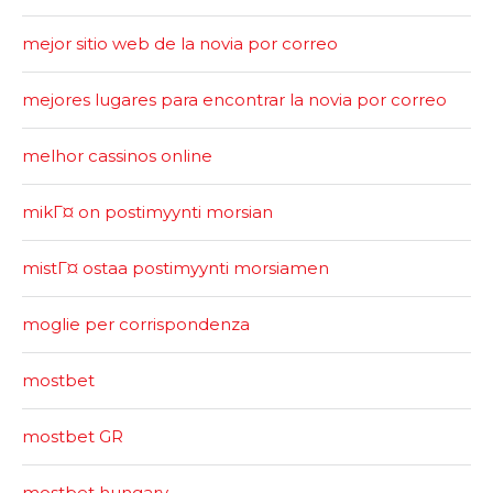
mejor sitio web de la novia por correo
mejores lugares para encontrar la novia por correo
melhor cassinos online
mikГ¤ on postimyynti morsian
mistГ¤ ostaa postimyynti morsiamen
moglie per corrispondenza
mostbet
mostbet GR
mostbet hungary