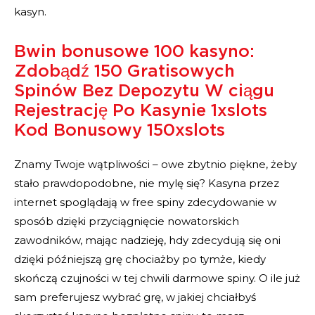
kasyn.
Bwin bonusowe 100 kasyno:
Zdobądź 150 Gratisowych
Spinów Bez Depozytu W ciągu
Rejestrację Po Kasynie 1xslots
Kod Bonusowy 150xslots
Znamy Twoje wątpliwości – owe zbytnio piękne, żeby
stało prawdopodobne, nie mylę się? Kasyna przez
internet spoglądają w free spiny zdecydowanie w
sposób dzięki przyciągnięcie nowatorskich
zawodników, mając nadzieję, hdy zdecydują się oni
dzięki późniejszą grę chociażby po tymże, kiedy
skończą czujności w tej chwili darmowe spiny. O ile już
sam preferujesz wybrać grę, w jakiej chciałbyś