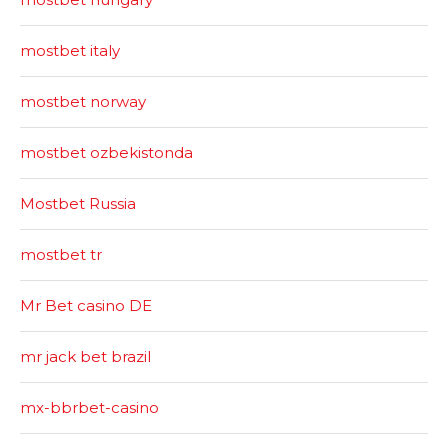
mostbet italy
mostbet norway
mostbet ozbekistonda
Mostbet Russia
mostbet tr
Mr Bet casino DE
mr jack bet brazil
mx-bbrbet-casino