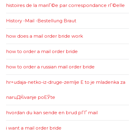
histoires de la mariГ©e par correspondance rГ©elle
History -Mail -Bestellung Braut
how does a mail order bride work
how to order a mail order bride
how to order a russian mail order bride
hr+udaja-netko-iz-druge-zemlje Е to je mladenka za
naruДЌivanje poЕЎte
hvordan du kan sende en brud pГҐ mail
i want a mail order bride