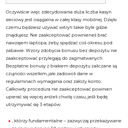
Oczywiście więc zdecydowania duża liczba kasyn
sieciowy jest osiągalna w całej klasy mobilnej. Dzięki
czemu będziesz używać witryn takie byle gdzie
znajdujesz. Nie zaakceptować powinieneś brać
nawzajem laptopa, żeby spędzać coś okresu pod
zabawie. Wzory zdobycia bonusu bez depozytu nie
zaakceptować przylegają do zagmatwanych.
Bezpłatne bonusy z brakiem depozytu zaliczane są
czujności wszelkim, jaki zadowoli dane w
regulaminach wymagania oraz założy konto.
Całkowity procedura nie zaakceptować powinien
upierać się więcej aniżeli chwilę czasu, jeśli będę
utrzymywać się 3 etapów.
, którzy fundamentalne – zazwyczaj przekazywane