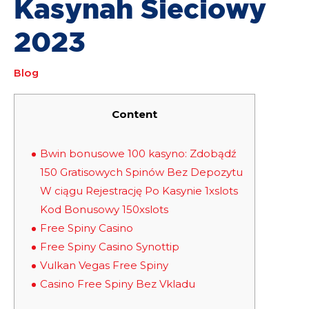
Kasynah Sieciowy
2023
Blog
Content
Bwin bonusowe 100 kasyno: Zdobądź
150 Gratisowych Spinów Bez Depozytu
W ciągu Rejestrację Po Kasynie 1xslots
Kod Bonusowy 150xslots
Free Spiny Casino
Free Spiny Casino Synottip
Vulkan Vegas Free Spiny
Casino Free Spiny Bez Vkladu