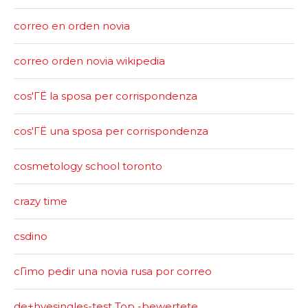
correo en orden novia
correo orden novia wikipedia
cos'ГЁ la sposa per corrispondenza
cos'ГЁ una sposa per corrispondenza
cosmetology school toronto
crazy time
csdino
cГіmo pedir una novia rusa por correo
de+hyesingles-test Top -bewertete