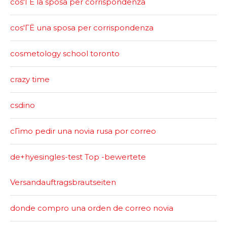
cos'ГЁ la sposa per corrispondenza
cos'ГЁ una sposa per corrispondenza
cosmetology school toronto
crazy time
csdino
cГіmo pedir una novia rusa por correo
de+hyesingles-test Top -bewertete
Versandauftragsbrautseiten
donde compro una orden de correo novia