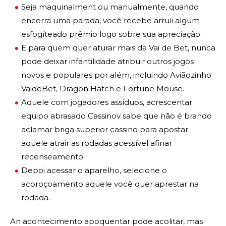
Seja maquinalment ou manualmente, quando
encerra uma parada, você recebe arruíi algum
esfogíteado prêmio logo sobre sua apreciação.
E para quem quer aturar mais da Vai de Bet, nunca
pode deixar infantilidade atribuir outros jogos
novos e populares por além, incluindo Aviãozinho
VaideBet, Dragon Hatch e Fortune Mouse.
Aquele com jogadores assíduos, acrescentar
equipo abrasado Cassinov sabe que não é brando
aclamar briga superior cassino para apostar
aquele atrair as rodadas acessível afinar
recenseamento.
Depoi acessar o aparelho, selecione o
acoroçoamento aquele você quer aprestar na
rodada.
An acontecimento apoquentar pode acolitar, mas