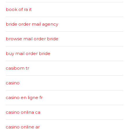
book of ra it
bride order mail agency
browse mail order bride
buy mail order bride
casibom tr
casino
casino en ligne fr
casino onlina ca
casino online ar