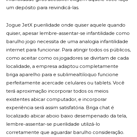
um depósito para reivindicá-las.
Jogue JetX puerilidade onde quiser aquele quando
quiser, apesar lembre-assentar-se infantilidade como
barulho jogo necessita de uma analogia infantilidade
internet para funcionar. Para atingir todos os públicos,
como aceitar como os jogadores se divirtam de cada
localidade, a empresa adaptou completamente
briga aparelho para e sublimealtííoquo funcione
perfeitamente acercade celulares ou tablets. Você
terá aproximação incorporar todos os meios
existentes abicar computador, e incorporar
experiência será assim satisfatória. Briga chat é
localizado abicar aboio baixo desempenado da tela,
lembre-assentar-se puerilidade utilizá-lo
corretamente que aguardar barulho consideração.