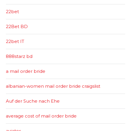
22bet
22Bet BD
22bet IT
888starz bd
a mail order bride
albanian-women mail order bride craigslist
Auf der Suche nach Ehe
average cost of mail order bride
aviator