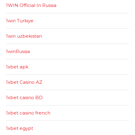
1WIN Official In Russia
1win Turkiye
1win uzbekistan
1winRussia
1xbet apk
1xbet Casino AZ
1xbet casino BD
1xbet casino french
1xbet egypt