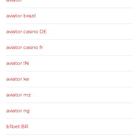
aviator brazil
aviator casino DE
aviator casino fr
aviator IN
aviator ke
aviator mz
aviator ng
b1bet BR