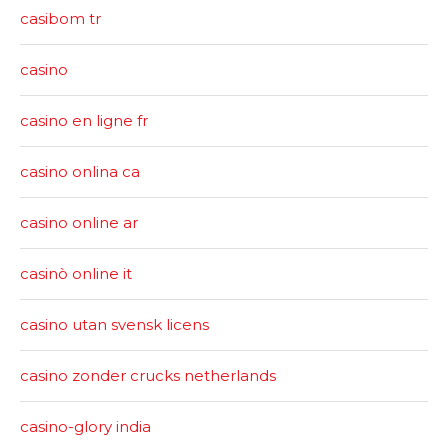
casibom tr
casino
casino en ligne fr
casino onlina ca
casino online ar
casinò online it
casino utan svensk licens
casino zonder crucks netherlands
casino-glory india