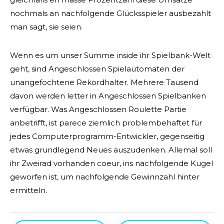
nochmals an nachfolgende Glücksspieler ausbezahlt
man sagt, sie seien.
Wenn es um unser Summe inside ihr Spielbank-Welt
geht, sind Angeschlossen Spielautomaten der
unangefochtene Rekordhalter. Mehrere Tausend
davon werden letter in Angeschlossen Spielbanken
verfügbar. Was Angeschlossen Roulette Partie
anbetrifft, ist parece ziemlich problembehaftet für
jedes Computerprogramm-Entwickler, gegenseitig
etwas grundlegend Neues auszudenken. Allemal soll
ihr Zweirad vorhanden coeur, ins nachfolgende Kugel
geworfen ist, um nachfolgende Gewinnzahl hinter
ermitteln.