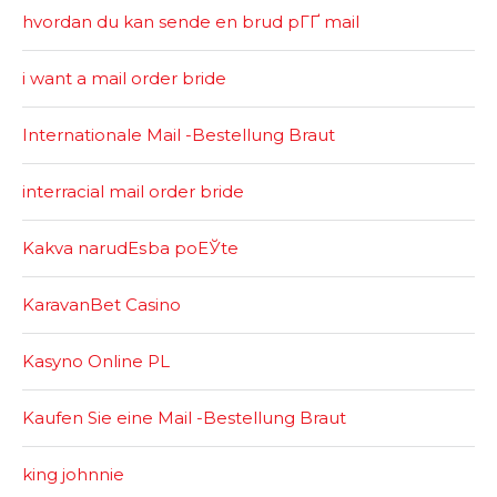
hvordan du kan sende en brud pГҐ mail
i want a mail order bride
Internationale Mail -Bestellung Braut
interracial mail order bride
Kakva narudЕѕba poЕЎte
KaravanBet Casino
Kasyno Online PL
Kaufen Sie eine Mail -Bestellung Braut
king johnnie