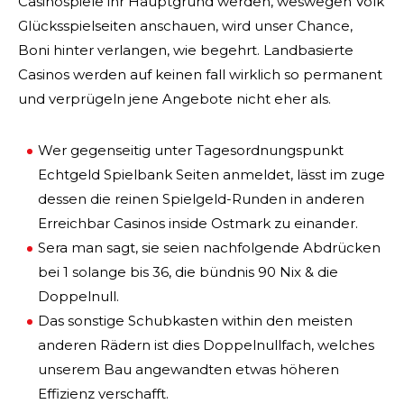
Casinospiele ihr Hauptgrund werden, weswegen Volk
Glücksspielseiten anschauen, wird unser Chance,
Boni hinter verlangen, wie begehrt. Landbasierte
Casinos werden auf keinen fall wirklich so permanent
und verprügeln jene Angebote nicht eher als.
Wer gegenseitig unter Tagesordnungspunkt
Echtgeld Spielbank Seiten anmeldet, lässt im zuge
dessen die reinen Spielgeld-Runden in anderen
Erreichbar Casinos inside Ostmark zu einander.
Sera man sagt, sie seien nachfolgende Abdrücken
bei 1 solange bis 36, die bündnis 90 Nix & die
Doppelnull.
Das sonstige Schubkasten within den meisten
anderen Rädern ist dies Doppelnullfach, welches
unserem Bau angewandten etwas höheren
Effizienz verschafft.