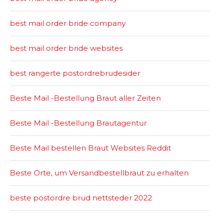
best mail order bride company
best mail order bride websites
best rangerte postordrebrudesider
Beste Mail -Bestellung Braut aller Zeiten
Beste Mail -Bestellung Brautagentur
Beste Mail bestellen Braut Websites Reddit
Beste Orte, um Versandbestellbraut zu erhalten
beste postordre brud nettsteder 2022