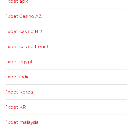
1xbet apk
1xbet Casino AZ
1xbet casino BD
1xbet casino french
1xbet egypt
1xbet india
1xbet Korea
1xbet KR
1xbet malaysia