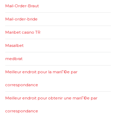
Mail-Order-Braut
Mail-order-bride
Maribet casino TR
Masalbet
medbrat
Meilleur endroit pour la mariГ©e par
correspondance
Meilleur endroit pour obtenir une mariГ©e par
correspondance