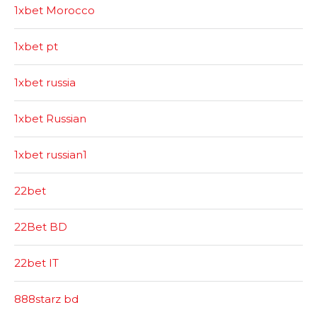
1xbet Morocco
1xbet pt
1xbet russia
1xbet Russian
1xbet russian1
22bet
22Bet BD
22bet IT
888starz bd