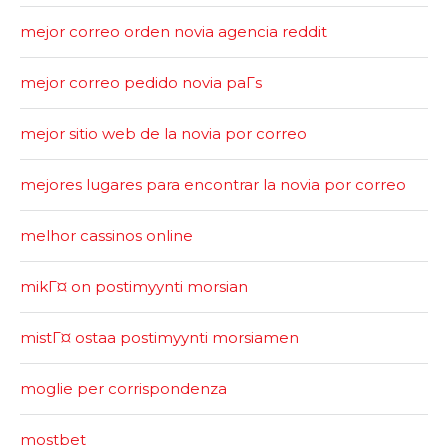
mejor correo orden novia agencia reddit
mejor correo pedido novia paГ­s
mejor sitio web de la novia por correo
mejores lugares para encontrar la novia por correo
melhor cassinos online
mikГ¤ on postimyynti morsian
mistГ¤ ostaa postimyynti morsiamen
moglie per corrispondenza
mostbet