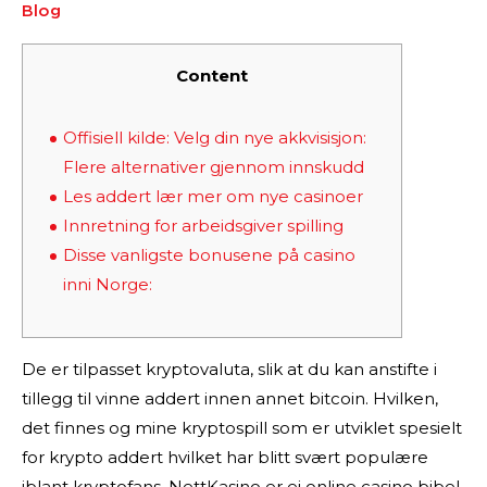
Blog
Content
Offisiell kilde: Velg din nye akkvisisjon:
Flere alternativer gjennom innskudd
Les addert lær mer om nye casinoer
Innretning for arbeidsgiver spilling
Disse vanligste bonusene på casino
inni Norge:
De er tilpasset kryptovaluta, slik at du kan anstifte i
tillegg til vinne addert innen annet bitcoin. Hvilken,
det finnes og mine kryptospill som er utviklet spesielt
for krypto addert hvilket har blitt svært populære
iblant kryptofans. NettKasino er ei online casino bibel