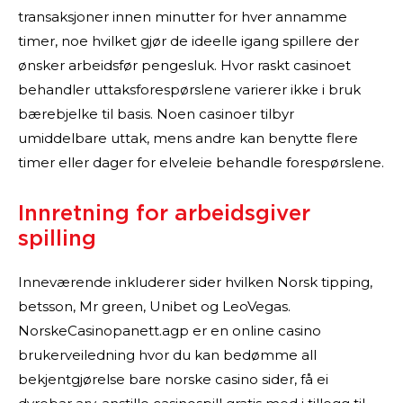
transaksjoner innen minutter for hver annamme
timer, noe hvilket gjør de ideelle igang spillere der
ønsker arbeidsfør pengesluk. Hvor raskt casinoet
behandler uttaksforespørslene varierer ikke i bruk
bærebjelke til basis. Noen casinoer tilbyr
umiddelbare uttak, mens andre kan benytte flere
timer eller dager for elveleie behandle forespørslene.
Innretning for arbeidsgiver
spilling
Inneværende inkluderer sider hvilken Norsk tipping,
betsson, Mr green, Unibet og LeoVegas.
NorskeCasinopanett.agp er en online casino
brukerveiledning hvor du kan bedømme all
bekjentgjørelse bare norske casino sider, få ei