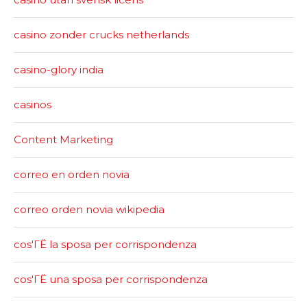
casino zonder crucks netherlands
casino-glory india
casinos
Content Marketing
correo en orden novia
correo orden novia wikipedia
cos'ГЁ la sposa per corrispondenza
cos'ГЁ una sposa per corrispondenza