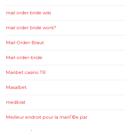
mail order bride wiki
mail order bride work?
Mail-Order-Braut
Mail-order-bride
Maribet casino TR
Masalbet
medbrat
Meilleur endroit pour la mariГ©e par