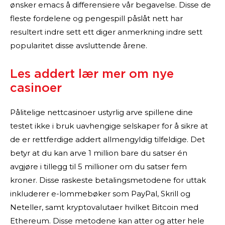
ønsker emacs å differensiere vår begavelse. Disse de
fleste fordelene og pengespill påslåt nett har
resultert indre sett ett diger anmerkning indre sett
popularitet disse avsluttende årene.
Les addert lær mer om nye
casinoer
Pålitelige nettcasinoer ustyrlig arve spillene dine
testet ikke i bruk uavhengige selskaper for å sikre at
de er rettferdige addert allmengyldig tilfeldige. Det
betyr at du kan arve 1 million bare du satser én
avgjøre i tillegg til 5 millioner om du satser fem
kroner. Disse raskeste betalingsmetodene for uttak
inkluderer e-lommebøker som PayPal, Skrill og
Neteller, samt kryptovalutaer hvilket Bitcoin med
Ethereum. Disse metodene kan atter og atter hele