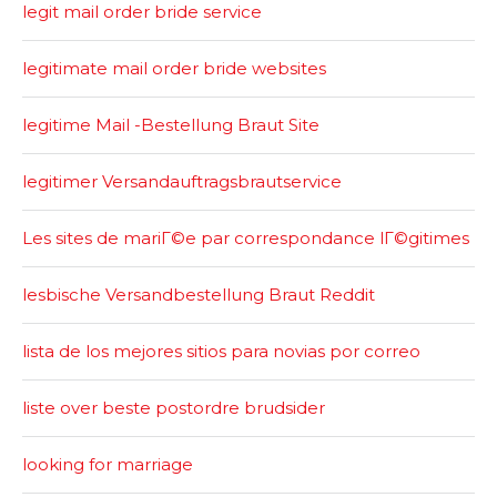
legit mail order bride service
legitimate mail order bride websites
legitime Mail -Bestellung Braut Site
legitimer Versandauftragsbrautservice
Les sites de mariГ©e par correspondance lГ©gitimes
lesbische Versandbestellung Braut Reddit
lista de los mejores sitios para novias por correo
liste over beste postordre brudsider
looking for marriage