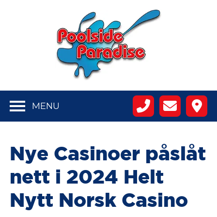
MENU
Nye Casinoer påslåt
nett i 2024 Helt
Nytt Norsk Casino