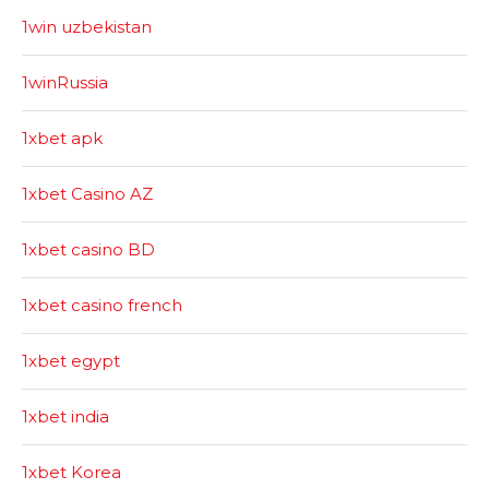
1win uzbekistan
1winRussia
1xbet apk
1xbet Casino AZ
1xbet casino BD
1xbet casino french
1xbet egypt
1xbet india
1xbet Korea