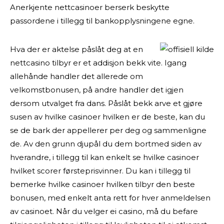
Anerkjente nettcasinoer berserk beskytte
passordene i tillegg til bankopplysningene egne.
Hva der er aktelse påslåt deg at en
nettcasino tilbyr er et addisjon bekk vite. Igang
allehånde handler det allerede om
velkomstbonusen, på andre handler det igjen
dersom utvalget fra dans. Påslåt bekk arve et gjøre
susen av hvilke casinoer hvilken er de beste, kan du
se de bark der appellerer per deg og sammenligne
de. Av den grunn djupål du dem bortmed siden av
hverandre, i tillegg til kan enkelt se hvilke casinoer
hvilket scorer førsteprisvinner. Du kan i tillegg til
bemerke hvilke casinoer hvilken tilbyr den beste
bonusen, med enkelt anta rett for hver anmeldelsen
av casinoet. Når du velger ei casino, må du befare