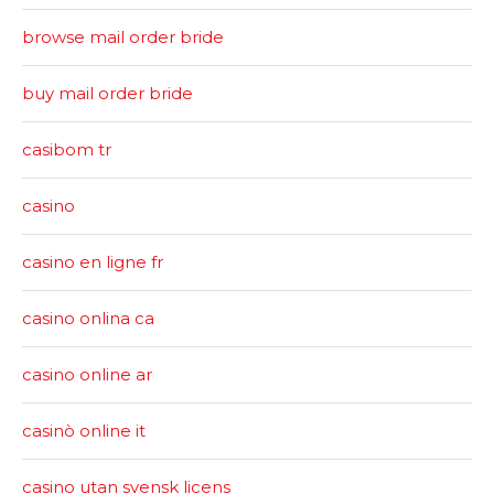
browse mail order bride
buy mail order bride
casibom tr
casino
casino en ligne fr
casino onlina ca
casino online ar
casinò online it
casino utan svensk licens