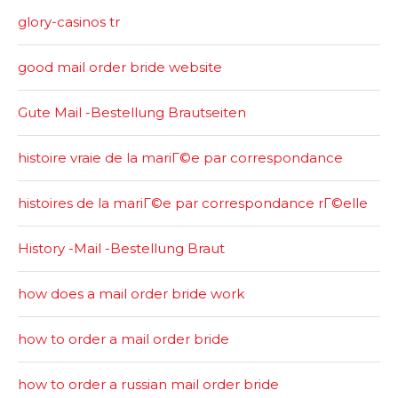
glory-casinos tr
good mail order bride website
Gute Mail -Bestellung Brautseiten
histoire vraie de la mariГ©e par correspondance
histoires de la mariГ©e par correspondance rГ©elle
History -Mail -Bestellung Braut
how does a mail order bride work
how to order a mail order bride
how to order a russian mail order bride