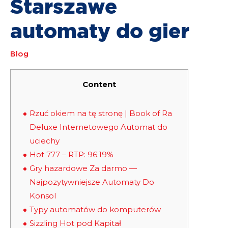
Starszawe
automaty do gier
Blog
Content
Rzuć okiem na tę stronę | Book of Ra
Deluxe Internetowego Automat do
uciechy
Hot 777 – RTP: 96.19%
Gry hazardowe Za darmo —
Najpozytywniejsze Automaty Do
Konsol
Typy automatów do komputerów
Sizzling Hot pod Kapitał