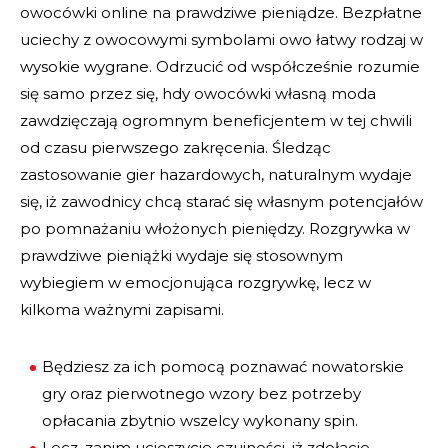
owocówki online na prawdziwe pieniądze. Bezpłatne
uciechy z owocowymi symbolami owo łatwy rodzaj w
wysokie wygrane. Odrzucić od współcześnie rozumie
się samo przez się, hdy owocówki własną moda
zawdzięczają ogromnym beneficjentem w tej chwili
od czasu pierwszego zakręcenia. Śledząc
zastosowanie gier hazardowych, naturalnym wydaje
się, iż zawodnicy chcą starać się własnym potencjałów
po pomnażaniu włożonych pieniędzy. Rozgrywka w
prawdziwe pieniążki wydaje się stosownym
wybiegiem w emocjonująca rozgrywkę, lecz w
kilkoma ważnymi zapisami.
Będziesz za ich pomocą poznawać nowatorskie
gry oraz pierwotnego wzory bez potrzeby
opłacania zbytnio wszelcy wykonany spin.
Lecz, zanim ucieszycie czujności, iż zdołacie