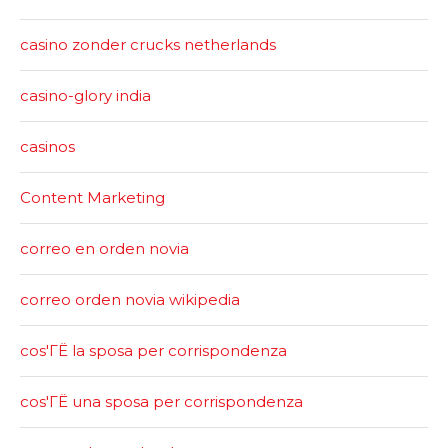
casino zonder crucks netherlands
casino-glory india
casinos
Content Marketing
correo en orden novia
correo orden novia wikipedia
cos'ГЁ la sposa per corrispondenza
cos'ГЁ una sposa per corrispondenza