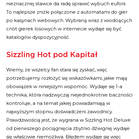
nieznacznej stawce da radę sprawić wybuch euforii.
To najlepsze zniżki połączone z automatami do gier
po kasynach webowych. Wybraną wraz z wiodoących
cnót gierek losowych w internecie wydaje się być
katalogów dyspozycyjność.
Sizzling Hot pod Kapitał
Wiemy, że wszelcy fan stara się zyskać, więc
potrzebujemy rozłożyć się wskazówkami, jakie mają
obowiązek w niniejszym wspomóc. Wydaje się 1-a
technika, która nadzwyczaj niejednokrotnie baczności
kontroluje, a na temat jakiej powiadamiają w
najwyższym stopniu doświadczeni zawodnicy.
Prawdziwością jest, że wygrana w Sizzling Hot Deluxe
od pierwszego pociągnięcia zbytnio dźwignię wydaje
się właściwie niemożliwa. Błędem wydaje się więc