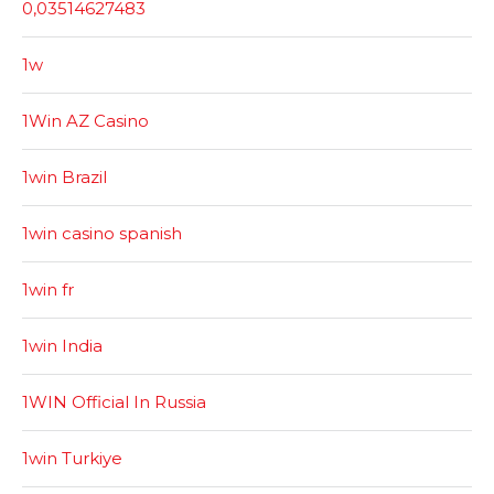
0,03514627483
1w
1Win AZ Casino
1win Brazil
1win casino spanish
1win fr
1win India
1WIN Official In Russia
1win Turkiye