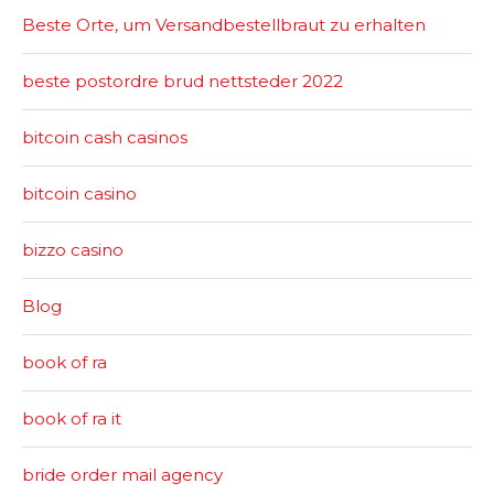
Beste Orte, um Versandbestellbraut zu erhalten
beste postordre brud nettsteder 2022
bitcoin cash casinos
bitcoin casino
bizzo casino
Blog
book of ra
book of ra it
bride order mail agency