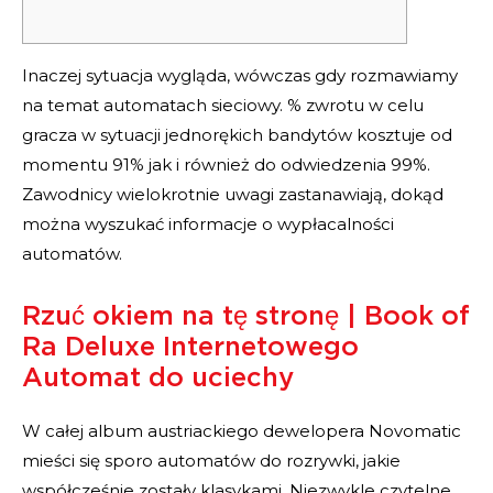
Inaczej sytuacja wygląda, wówczas gdy rozmawiamy
na temat automatach sieciowy.
% zwrotu w celu
gracza w sytuacji jednorękich bandytów kosztuje od
momentu 91% jak i również do odwiedzenia 99%.
Zawodnicy wielokrotnie uwagi zastanawiają, dokąd
można wyszukać informacje o wypłacalności
automatów.
Rzuć okiem na tę stronę | Book of
Ra Deluxe Internetowego
Automat do uciechy
W całej album austriackiego dewelopera Novomatic
mieści się sporo automatów do rozrywki, jakie
współcześnie zostały klasykami. Niezwykle czytelne