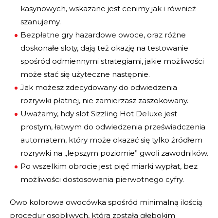
kasynowych, wskazane jest cenimy jak i również
szanujemy.
Bezpłatne gry hazardowe owoce, oraz różne
doskonałe sloty, dają też okazję na testowanie
spośród odmiennymi strategiami, jakie możliwości
może stać się użyteczne następnie.
Jak możesz zdecydowany do odwiedzenia
rozrywki płatnej, nie zamierzasz zaszokowany.
Uważamy, hdy slot Sizzling Hot Deluxe jest
prostym, łatwym do odwiedzenia przeświadczenia
automatem, który może okazać się tylko źródłem
rozrywki na „lepszym poziomie” gwoli zawodników.
Po wszelkim obrocie jest pięć miarki wypłat, bez
możliwości dostosowania pierwotnego cyfry.
Owo kolorowa owocówka spośród minimalną ilością
procedur osobliwych, która została głębokim