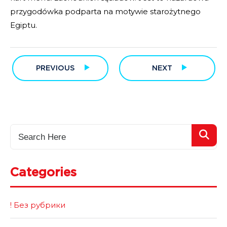
przygodówka podparta na motywie starożytnego
Egiptu.
PREVIOUS
NEXT
Categories
! Без рубрики