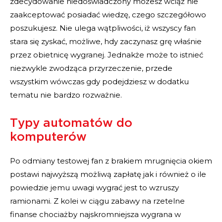
zdecydowanie niedoświadczony możesz wciąż nie
zaakceptować posiadać wiedzę, czego szczegółowo
poszukujesz. Nie ulega wątpliwości, iż wszyscy fan
stara się zyskać, możliwe, hdy zaczynasz grę właśnie
przez obietnicę wygranej. Jednakże może to istnieć
niezwykle zwodząca przyrzeczenie, przede
wszystkim wówczas gdy podejdziesz w dodatku
tematu nie bardzo rozważnie.
Typy automatów do
komputerów
Po odmiany testowej fan z brakiem mrugnięcia okiem
postawi najwyższą możliwą zapłatę jak i również o ile
powiedzie jemu uwagi wygrać jest to wzruszy
ramionami. Z kolei w ciągu zabawy na rzetelne
finanse chociażby najskromniejsza wygrana w