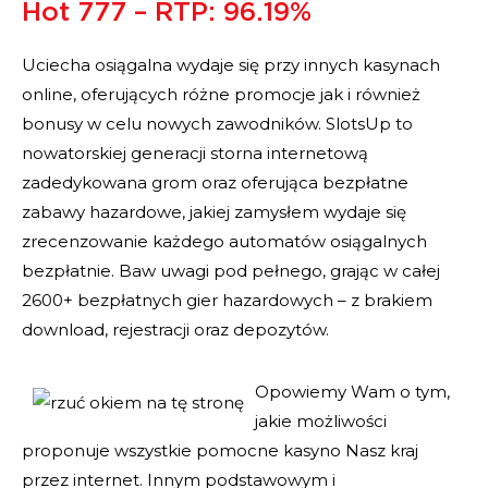
Hot 777 – RTP: 96.19%
Uciecha osiągalna wydaje się przy innych kasynach
online, oferujących różne promocje jak i również
bonusy w celu nowych zawodników. SlotsUp to
nowatorskiej generacji storna internetową
zadedykowana grom oraz oferująca bezpłatne
zabawy hazardowe, jakiej zamysłem wydaje się
zrecenzowanie każdego automatów osiągalnych
bezpłatnie. Baw uwagi pod pełnego, grając w całej
2600+ bezpłatnych gier hazardowych – z brakiem
download, rejestracji oraz depozytów.
Opowiemy Wam o tym,
jakie możliwości
proponuje wszystkie pomocne kasyno Nasz kraj
przez internet. Innym podstawowym i