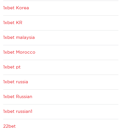
1xbet Korea
1xbet KR
1xbet malaysia
1xbet Morocco
1xbet pt
1xbet russia
1xbet Russian
1xbet russian1
22bet