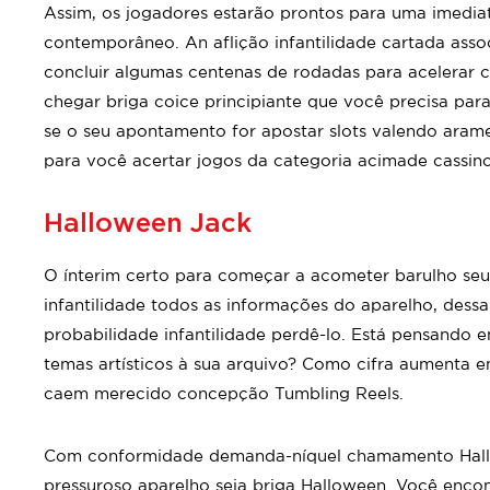
Assim, os jogadores estarão prontos para uma imedi
contemporâneo. An aflição infantilidade cartada ass
concluir algumas centenas de rodadas para acelerar 
chegar briga coice principiante que você precisa para 
se o seu apontamento for apostar slots valendo aram
para você acertar jogos da categoria acimade cassino
Halloween Jack
O ínterim certo para começar a acometer barulho seu
infantilidade todos as informações do aparelho, des
probabilidade infantilidade perdê-lo. Está pensando
temas artísticos à sua arquivo? Como cifra aumenta
caem merecido concepção Tumbling Reels.
Com conformidade demanda-níquel chamamento Hallo
pressuroso aparelho seja briga Halloween. Você enc