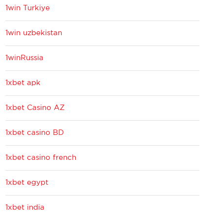
1win Turkiye
1win uzbekistan
1winRussia
1xbet apk
1xbet Casino AZ
1xbet casino BD
1xbet casino french
1xbet egypt
1xbet india