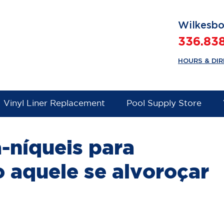
Wilkesbo
336.83
HOURS & DI
Vinyl Liner Replacement
Pool Supply Store
níqueis para
o aquele se alvoroçar