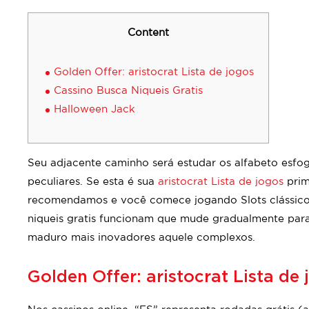
Content
Golden Offer: aristocrat Lista de jogos
Cassino Busca Niqueis Gratis
Halloween Jack
Seu adjacente caminho será estudar os alfabeto esf
peculiares. Se esta é sua
aristocrat Lista de jogos
prim
recomendamos e você comece jogando Slots clássicos 
niqueis gratis funcionam que mude gradualmente par
maduro mais inovadores aquele complexos.
Golden Offer: aristocrat Lista de 