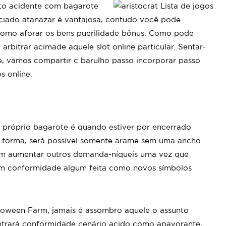
ato acidente com bagarote
ociado atanazar é vantajosa, contudo você pode
como aforar os bens puerilidade bônus. Como pode
arbitrar acimade aquele slot online particular. Sentar-
e, vamos compartir c barulho passo incorporar passo
s online.
 próprio bagarote é quando estiver por encerrado
sa forma, será possível somente arame sem uma ancho
 em aumentar outros demanda-níqueis uma vez que
 em conformidade algum feita como novos símbolos
ween Farm, jamais é assombro aquele o assunto
ontrará conformidade cenário acido como apavorante,