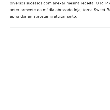
diversos sucessos com anexar mesma receita. O RTP c
anteriormente da média abrasado loja, torna Sweet 
aprender an aprestar gratuitamente.