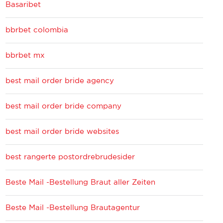
Basaribet
bbrbet colombia
bbrbet mx
best mail order bride agency
best mail order bride company
best mail order bride websites
best rangerte postordrebrudesider
Beste Mail -Bestellung Braut aller Zeiten
Beste Mail -Bestellung Brautagentur