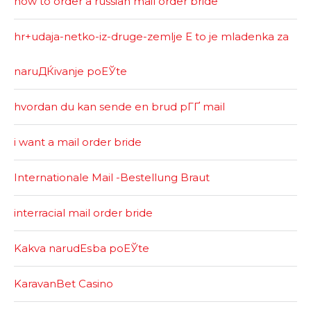
how to order a russian mail order bride
hr+udaja-netko-iz-druge-zemlje Е to je mladenka za
naruДЌivanje poЕЎte
hvordan du kan sende en brud pГҐ mail
i want a mail order bride
Internationale Mail -Bestellung Braut
interracial mail order bride
Kakva narudЕѕba poЕЎte
KaravanBet Casino