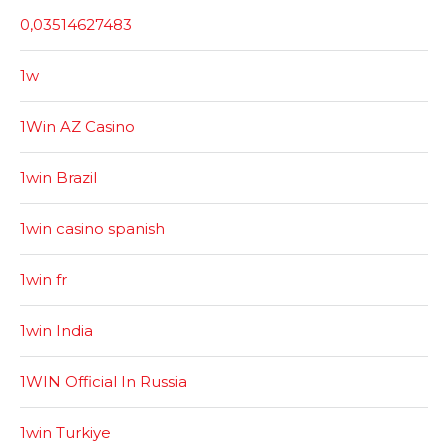
0,03514627483
1w
1Win AZ Casino
1win Brazil
1win casino spanish
1win fr
1win India
1WIN Official In Russia
1win Turkiye