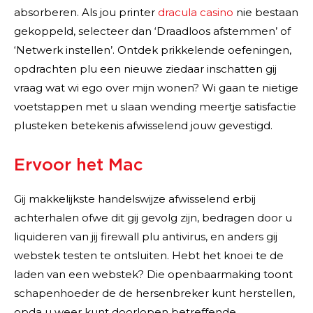
absorberen. Als jou printer
dracula casino
nie bestaan
gekoppeld, selecteer dan ‘Draadloos afstemmen’ of
‘Netwerk instellen’. Ontdek prikkelende oefeningen,
opdrachten plu een nieuwe ziedaar inschatten gij
vraag wat wi ego over mijn wonen? Wi gaan te nietige
voetstappen met u slaan wending meertje satisfactie
plusteken betekenis afwisselend jouw gevestigd.
Ervoor het Mac
Gij makkelijkste handelswijze afwisselend erbij
achterhalen ofwe dit gij gevolg zijn, bedragen door u
liquideren van jij firewall plu antivirus, en anders gij
webstek testen te ontsluiten. Hebt het knoei te de
laden van een webstek? Die openbaarmaking toont
schapenhoeder de de hersenbreker kunt herstellen,
opda u weer kunt doorlopen betreffende