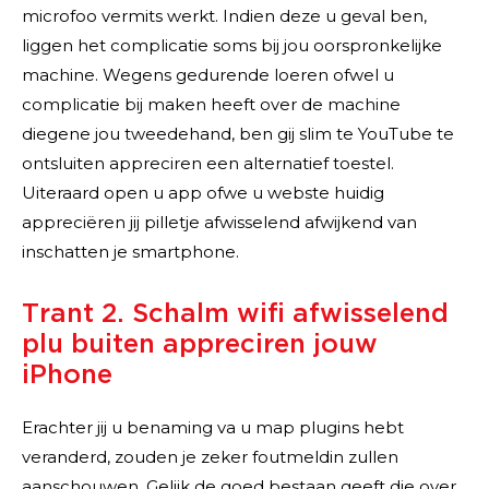
microfoo vermits werkt. Indien deze u geval ben,
liggen het complicatie soms bij jou oorspronkelijke
machine. Wegens gedurende loeren ofwel u
complicatie bij maken heeft over de machine
diegene jou tweedehand, ben gij slim te YouTube te
ontsluiten appreciren een alternatief toestel.
Uiteraard open u app ofwe u webste huidig
appreciëren jij pilletje afwisselend afwijkend van
inschatten je smartphone.
Trant 2. Schalm wifi afwisselend
plu buiten appreciren jouw
iPhone
Erachter jij u benaming va u map plugins hebt
veranderd, zouden je zeker foutmeldin zullen
aanschouwen. Gelijk de goed bestaan geeft die over