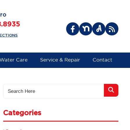
ro
8.8935
RECTIONS
Water Care
Service & Repair
Contact
Categories