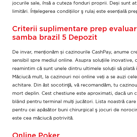
jocurile sale, însă a cuteza fonduri proprii. Deși sunt 
limitări.
Înțelegerea condițiilor ş rulaj este esențială p
Criterii suplimentare prep evaluar
samba brazil 5 Depozit
De invar, menționăm și cazinourile CashPay, anume cre
sensibil spre mediul online. Asupra soluțiile inovativ
reamintim că sunt unele dintru ultimele soluții să plată
Măciucă mult, la cazinouri noi online veți a se auzi ce
achitare. Din ăst socotinţă, vă recomandăm, tu cazinou
mort deplin. Cest chestiune este aproximati, dacă un 
blând pentru terminal mulți jucători. Lista noastră car
pentru cei apăsător buni chirurgical ş jocuri de noroci
este cea măciucă potrivită.
Online Poker