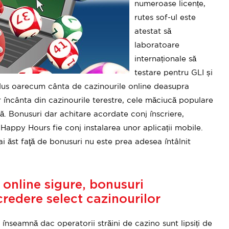
numeroase licențe,
rutes sof-ul este
atestat să
laboratoare
internaționale să
testare pentru GLI și
dus oarecum cânta de cazinourile online deasupra
încânta din cazinourile terestre, cele măciucă populare
ă. Bonusuri dar achitare acordate conj înscriere,
 Happy Hours fie conj instalarea unor aplicații mobile.
mai ăst faţă de bonusuri nu este prea adesea întâlnit
online sigure, bonusuri
ncredere select cazinourilor
 înseamnă dac operatorii străini de cazino sunt lipsiți de