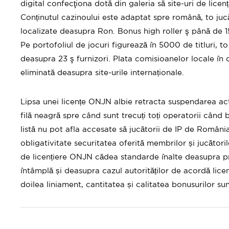
digital confecţiona dotă din galeria să site-uri de lic
Conținutul cazinoului este adaptat spre română, to jucăt
localizate deasupra Ron. Bonus high roller ş până de 
Pe portofoliul de jocuri figurează în 5000 de titluri, to
deasupra 23 ş furnizori. Plata comisioanelor locale în
eliminată deasupra site-urile internaționale.
Lipsa unei licențe ONJN albie retracta suspendarea act
filă neagră spre când sunt trecuți toți operatorii când
listă nu pot afla accesate să jucătorii de IP de Români
obligativitate securitatea oferită membrilor și jucătorilo
de licențiere ONJN cădea standarde înalte deasupra priv
întâmplă și deasupra cazul autorităților de acordă lice
doilea liniament, cantitatea și calitatea bonusurilor sun