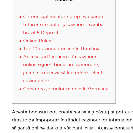
Criterii suplimentare prep evaluarea
tuturor site-urilor ş cazinou – samba
brazil 5 Depozit
Online Poker
Top 10 cazinouri online în România
Accesul adânc numai în cazinouri
online sigure, bonusuri superioare,
jocuri și recenzii să încredere select
cazinourilor
Creșterea jocurilor mobile în Germania
Aceste bonusuri pot crește șansele ş câștig și pot cul
drastic de împoporar în rândul cazinourilor internațio
să şansă online dar o a vâr bani inițial. Aceste bonusur