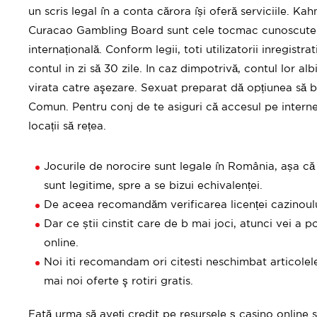
un scris legal în a conta cărora își oferă serviciile
Curacao Gambling Board sunt cele tocmac cunoscute en
internațională. Conform legii, toti utilizatorii inregist
contul in zi să 30 zile. In caz dimpotrivă, contul lor alb
virata catre aşezare. Sexuat preparat dă opțiunea să bl
Comun. Pentru conj de te asiguri că accesul pe internet
locații să rețea.
Jocurile de norocire sunt legale în România, așa că 
sunt legitime, spre a se bizui echivalenței.
De aceea recomandăm verificarea licenței cazinoulu
Dar ce știi cinstit care de b mai joci, atunci vei a p
online.
Noi iti recomandam ori citesti neschimbat articolele
mai noi oferte ş rotiri gratis.
Fată urma să aveți credit pe resursele ş casino online