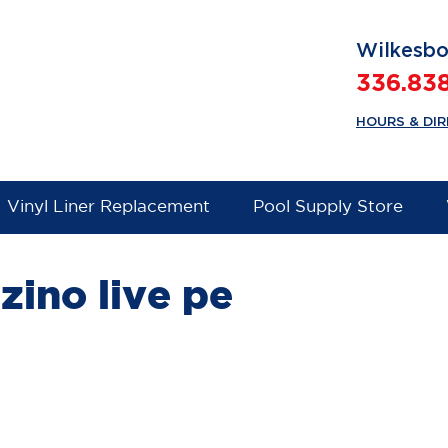
Wilkesbo
336.83
HOURS & DI
Vinyl Liner Replacement
Pool Supply Store
zino live pe