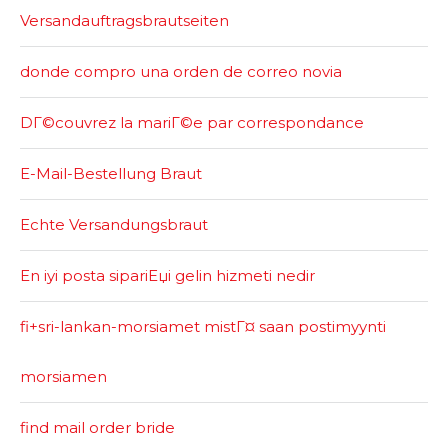
Versandauftragsbrautseiten
donde compro una orden de correo novia
DГ©couvrez la mariГ©e par correspondance
E-Mail-Bestellung Braut
Echte Versandungsbraut
En iyi posta sipariЕџi gelin hizmeti nedir
fi+sri-lankan-morsiamet mistГ¤ saan postimyynti
morsiamen
find mail order bride