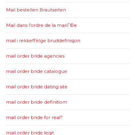
Mail bestellen Brautseiten
Mail dans l'ordre de la mariГ©e
mail i rekkefГёlge bruddefinisjon
mail order bride agencies
mail order bride catalogue
mail order bride dating site
mail order bride definitiom
mail order bride for real?
mail order bride legit