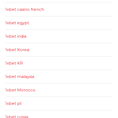
1xbet casino french
1xbet egypt
1xbet india
1xbet Korea
1xbet KR
1xbet malaysia
1xbet Morocco
1xbet pt
1xbet russia