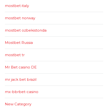
mostbet italy
mostbet norway
mostbet ozbekistonda
Mostbet Russia
mostbet tr
Mr Bet casino DE
mr jack bet brazil
mx-bbrbet-casino
New Category