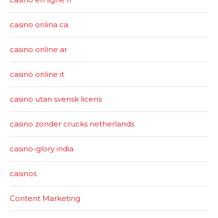
casino onlina ca
casino online ar
casinò online it
casino utan svensk licens
casino zonder crucks netherlands
casino-glory india
casinos
Content Marketing