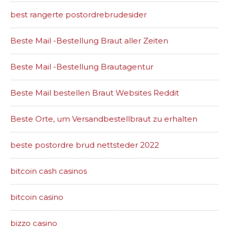
best rangerte postordrebrudesider
Beste Mail -Bestellung Braut aller Zeiten
Beste Mail -Bestellung Brautagentur
Beste Mail bestellen Braut Websites Reddit
Beste Orte, um Versandbestellbraut zu erhalten
beste postordre brud nettsteder 2022
bitcoin cash casinos
bitcoin casino
bizzo casino