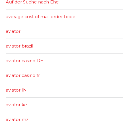
Auf der Suche nach Ehe
average cost of mail order bride
aviator
aviator brazil
aviator casino DE
aviator casino fr
aviator IN
aviator ke
aviator mz