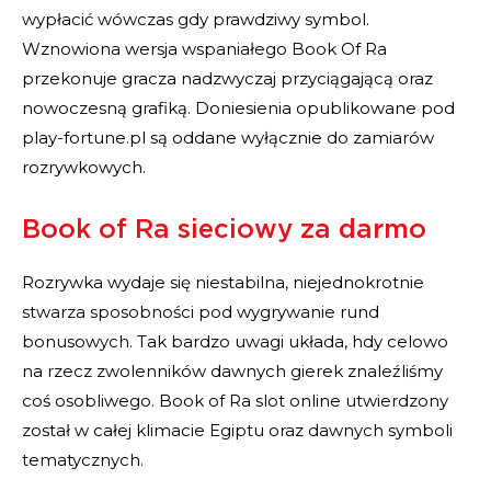
wypłacić wówczas gdy prawdziwy symbol.
Wznowiona wersja wspaniałego Book Of Ra
przekonuje gracza nadzwyczaj przyciągającą oraz
nowoczesną grafiką. Doniesienia opublikowane pod
play-fortune.pl są oddane wyłącznie do zamiarów
rozrywkowych.
Book of Ra sieciowy za darmo
Rozrywka wydaje się niestabilna, niejednokrotnie
stwarza sposobności pod wygrywanie rund
bonusowych. Tak bardzo uwagi układa, hdy celowo
na rzecz zwolenników dawnych gierek znaleźliśmy
coś osobliwego. Book of Ra slot online utwierdzony
został w całej klimacie Egiptu oraz dawnych symboli
tematycznych.