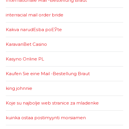
Internationale Mail -Bestellung Braut
interracial mail order bride
Kakva narudЕѕba poЕЎte
KaravanBet Casino
Kasyno Online PL
Kaufen Sie eine Mail -Bestellung Braut
king johnnie
Koje su najbolje web stranice za mladenke
kuinka ostaa postimyynti morsiamen