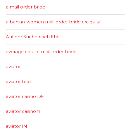
a mail order bride
albanian-women mail order bride craigslist
Auf der Suche nach Ehe
average cost of mail order bride
aviator
aviator brazil
aviator casino DE
aviator casino fr
aviator IN