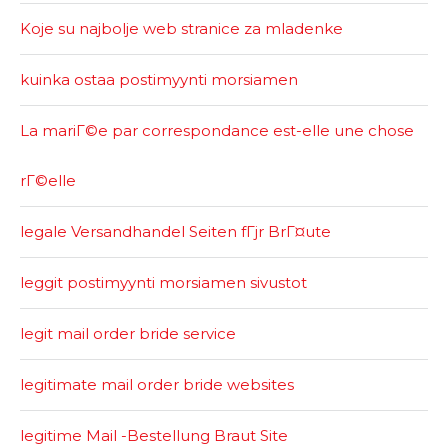
Koje su najbolje web stranice za mladenke
kuinka ostaa postimyynti morsiamen
La mariГ©e par correspondance est-elle une chose
rГ©elle
legale Versandhandel Seiten fГјr BrГ¤ute
leggit postimyynti morsiamen sivustot
legit mail order bride service
legitimate mail order bride websites
legitime Mail -Bestellung Braut Site