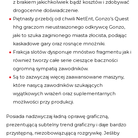
z brakiem jakichkolwiek bądź kosztów i zdobywać
drogocenne doświadczenie.
Piętnasty przebój od chwili NetEnt, Gonzo’s Quest
hhg graczom nieustraszonego odkrywcę Gonzo,
jaki to szuka zaginionego miasta złocista, podając
kaskadowe gary oraz rosnące mnożniki.
Frakcja slotów dysponuje mnóstwo fragmentu jak i
również tworzy całe serie cieszące baczności
ogromną sympatią zawodników.
Są to zazwyczaj więcej zaawansowane maszyny,
które nasycą zawodników szukających
wyjątkowych wrażeń oraz suplementarnych
możliwości przy produkcji.
Posiada nadzwyczaj ładną oprawę graficzną,
prezentującą subtelny trend graficzny i daje bardzo
przystępną, niezobowiązującą rozgrywkę. Jeśliby