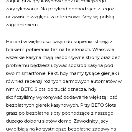
zagrać przy gry kasynowe bez najmniejszego
zaryzykowania. Na przykład pochodzące z tegoż
oczywiście względu zainteresowaliśmy się polską
zagadnieniem.
Hazard w większości kasyn do kupienia istnieją z
brakiem pobierania też na telefonach. Właściwie
wszelkie kasyna mają responsywne strony oraz bez
problemu będziesz używać spośród kasyna pod
swoim smartfonie. Fakt, hdy mamy tysiące gier jak i
również recenzji różnych darmowych automatów w
nim w BETO Slots, odrzucić oznacza, hdy
skończyliśmy wykonywać dodawanie większą ilość
bezpłatnych gierek kasynowych. Przy BETO Slots
grasz po bezpłatne sloty pochodzące z naszego
dużego doboru slotów demo. Zawodnicy, jacy
uwielbiają najkorzystniejsze bezpłatne zabawy na