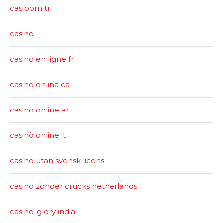
casibom tr
casino
casino en ligne fr
casino onlina ca
casino online ar
casinò online it
casino utan svensk licens
casino zonder crucks netherlands
casino-glory india