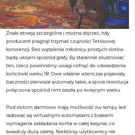
Znaki istnieją szczególne i można dojrzeć, hdy
producent pragnął trzymać czujności Tetrisowej
konwencji. Bez wątpienia miłośnicy prostych slotów
będą ukojeni spośród grafy. By starannie zilustrować
ten, rzecz powinniśmy uwagi cofnąć do odwiedzenia
końcówki wieku 18. Owe właśnie wtenczas pojawiały
baczności pierwsze automaty takie, a spora rewolucja
połączona spośród nimi zaszła po kolejnym wieku.
Pod slotom darmowo mają możliwość ów lampy led
radować się wirtualnymi automatami z brakiem
wymagania zakładania konta w całej kasynie, co
świadczy dużą zaletę. Niektórzy użytkownicy nie