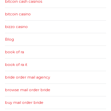
bitcoin cash casinos
bitcoin casino
bizzo casino
Blog
book of ra
book of ra it
bride order mail agency
browse mail order bride
buy mail order bride