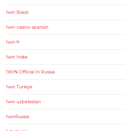
1win Brazil
1win casino spanish
1win fr
1win India
1WIN Official In Russia
1win Turkiye
1win uzbekistan
1winRussia