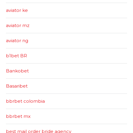
aviator ke
aviator mz
aviator ng
b1bet BR
Bankobet
Basaribet
bbrbet colombia
bbrbet mx
best mail order bride agency