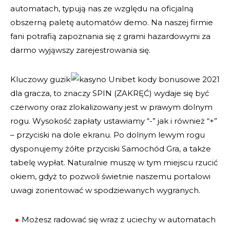
automatach, typują nas ze względu na oficjalną
obszerną paletę automatów demo. Na naszej firmie
fani potrafią zapoznania się z grami hazardowymi za
darmo wyjąwszy zarejestrowania się.
Kluczowy guzik
dla gracza, to znaczy SPIN (ZAKRĘĆ) wydaje się być
czerwony oraz zlokalizowany jest w prawym dolnym
rogu. Wysokość zapłaty ustawiamy “-” jak i również “+”
– przyciski na dole ekranu. Po dolnym lewym rogu
dysponujemy żółte przyciski Samochód Gra, a także
tabelę wypłat. Naturalnie muszę w tym miejscu rzucić
okiem, gdyż to pozwoli świetnie naszemu portalowi
uwagi zorientować w spodziewanych wygranych.
Możesz radować się wraz z uciechy w automatach