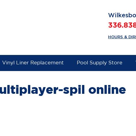
Wilkesbo
336.83
HOURS & DI
Vinyl Liner Replacement
Pool Supply Store
ultiplayer-spil online