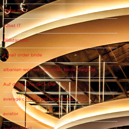
22Bet BD
22bet IT
888starz bd
a mail order bride
albanian-women mail order bride craigslist
Auf der Suche nach Ehe
average cost of mail order bride
aviator
aviator brazil