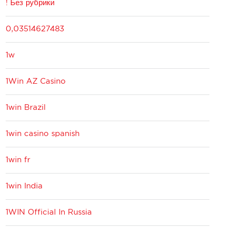
! Без рубрики
0,03514627483
1w
1Win AZ Casino
1win Brazil
1win casino spanish
1win fr
1win India
1WIN Official In Russia