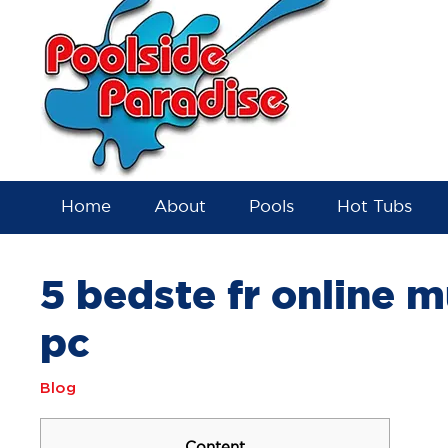
Home
About
Pools
Hot Tubs
5 bedste fr online m
pc
Blog
Content