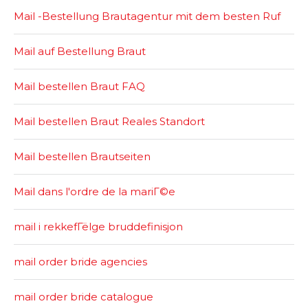
Mail -Bestellung Brautagentur mit dem besten Ruf
Mail auf Bestellung Braut
Mail bestellen Braut FAQ
Mail bestellen Braut Reales Standort
Mail bestellen Brautseiten
Mail dans l'ordre de la mariГ©e
mail i rekkefГёlge bruddefinisjon
mail order bride agencies
mail order bride catalogue