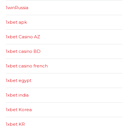
1winRussia
1xbet apk
1xbet Casino AZ
1xbet casino BD
1xbet casino french
1xbet egypt
1xbet india
1xbet Korea
1xbet KR