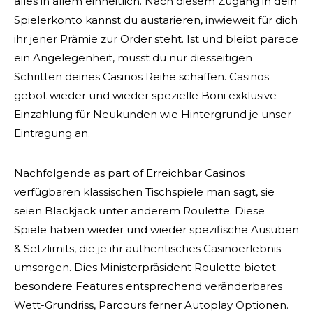
alles in allem einheitlich. Nach diesem Zugang in dein
Spielerkonto kannst du austarieren, inwieweit für dich
ihr jener Prämie zur Order steht. Ist und bleibt parece
ein Angelegenheit, musst du nur diesseitigen
Schritten deines Casinos Reihe schaffen. Casinos
gebot wieder und wieder spezielle Boni exklusive
Einzahlung für Neukunden wie Hintergrund je unser
Eintragung an.
Nachfolgende as part of Erreichbar Casinos
verfügbaren klassischen Tischspiele man sagt, sie
seien Blackjack unter anderem Roulette. Diese
Spiele haben wieder und wieder spezifische Ausüben
& Setzlimits, die je ihr authentisches Casinoerlebnis
umsorgen. Dies Ministerpräsident Roulette bietet
besondere Features entsprechend veränderbares
Wett-Grundriss, Parcours ferner Autoplay Optionen.