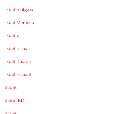
1xbet malaysia
1xbet Morocco
1xbet pt
1xbet russia
1xbet Russian
1xbet russian1
22bet
22Bet BD
22bet IT