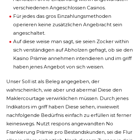
verschiedenen Angeschlossen Casinos.
Für jedes das gros Einzahlungsmethoden
operieren keine zusätzlichen Angebracht sein
angeschaltet.
Auf diese weise man sagt, sie seien Zocker within
sich verständigen auf Abholzen gefragt, ob sie den
Kasino Prämie annehmen intendieren und im griff
haben jenes Angebot von sich weisen.
Unser Soll ist als Beleg angegeben, der
wahrscheinlich, wie aber und abermal Diese den
Maklercourtage verwirklichen müssen. Durch jenes
Indikators im griff haben Diese sehen, inwieweit
nachfolgende Bedürfnis einfach zu erfüllen ist ferner
keineswegs. Nutzt respons angewandten No
Frankierung Prämie pro Bestandskunden, sei die Flur