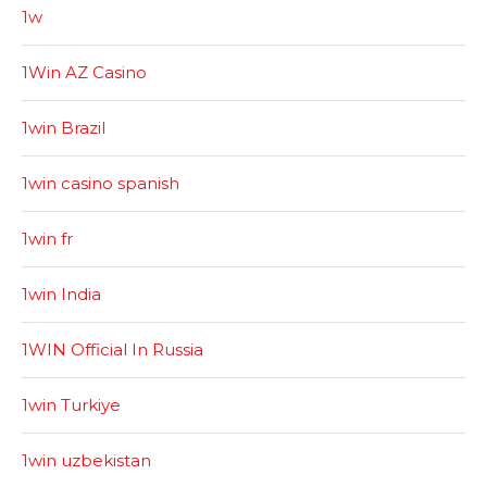
1w
1Win AZ Casino
1win Brazil
1win casino spanish
1win fr
1win India
1WIN Official In Russia
1win Turkiye
1win uzbekistan