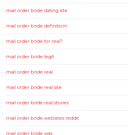
mail order bride dating site
mail order bride definitiom
mail order bride for real?
mail order bride legit
mail order bride real
mail order bride real site
mail order bride real stories
mail order bride websites reddit
mail order bride wiki