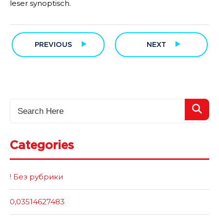
leser synoptisch.
PREVIOUS
NEXT
Categories
! Без рубрики
0,03514627483