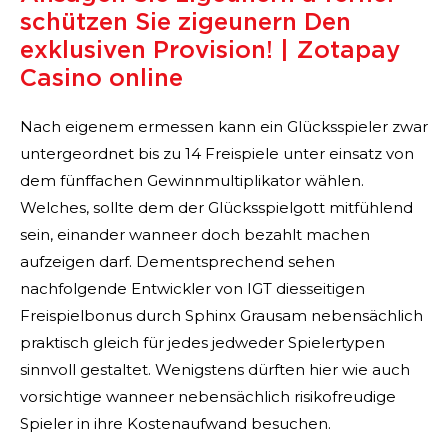
schützen Sie zigeunern Den
exklusiven Provision! | Zotapay
Casino online
Nach eigenem ermessen kann ein Glücksspieler zwar
untergeordnet bis zu 14 Freispiele unter einsatz von
dem fünffachen Gewinnmultiplikator wählen.
Welches, sollte dem der Glücksspielgott mitfühlend
sein, einander wanneer doch bezahlt machen
aufzeigen darf. Dementsprechend sehen
nachfolgende Entwickler von IGT diesseitigen
Freispielbonus durch Sphinx Grausam nebensächlich
praktisch gleich für jedes jedweder Spielertypen
sinnvoll gestaltet. Wenigstens dürften hier wie auch
vorsichtige wanneer nebensächlich risikofreudige
Spieler in ihre Kostenaufwand besuchen.