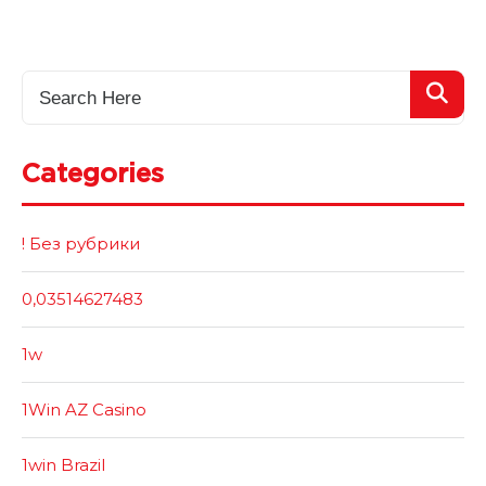
Categories
! Без рубрики
0,03514627483
1w
1Win AZ Casino
1win Brazil