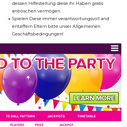
dessen Hilfestellung diese ihr Haben gratis
anböschen vermögen.
Spielen Diese immer verantwortungsvoll and
entziffern Eltern bitte unser Allgemeinen
Geschäftsbedingungen!