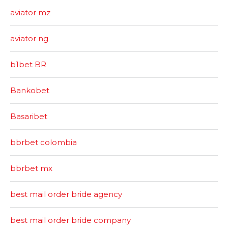
aviator mz
aviator ng
b1bet BR
Bankobet
Basaribet
bbrbet colombia
bbrbet mx
best mail order bride agency
best mail order bride company