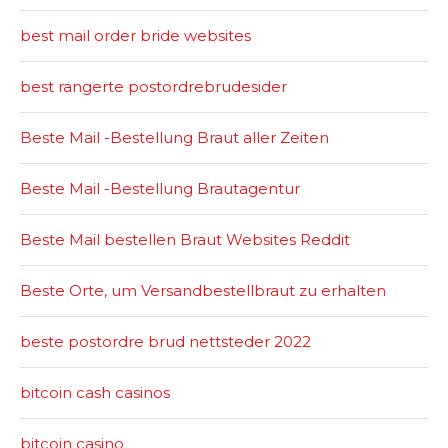
best mail order bride websites
best rangerte postordrebrudesider
Beste Mail -Bestellung Braut aller Zeiten
Beste Mail -Bestellung Brautagentur
Beste Mail bestellen Braut Websites Reddit
Beste Orte, um Versandbestellbraut zu erhalten
beste postordre brud nettsteder 2022
bitcoin cash casinos
bitcoin casino