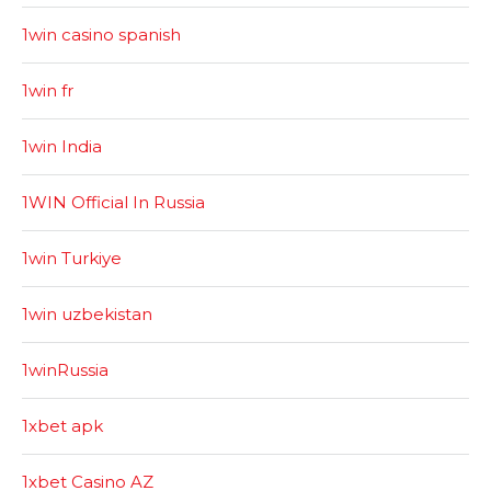
1win casino spanish
1win fr
1win India
1WIN Official In Russia
1win Turkiye
1win uzbekistan
1winRussia
1xbet apk
1xbet Casino AZ