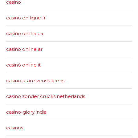
casino
casino en ligne fr
casino onlina ca
casino online ar
casinò online it
casino utan svensk licens
casino zonder crucks netherlands
casino-glory india
casinos