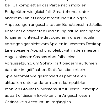
bei IGT komplett an das Partie nach mobilen
Endgeräten wie gleichfalls Smartphones unter
anderem Tablets abgestimmt. Nebst einigen
Anpassungen angeschaltet ein Benutzerschnittstelle,
unser der einfacheren Bedienung mit Toucheingabe
fungieren, unterscheidet zigeunern unser mobile
Vortragen gar nicht vom Spielen in unserem Desktop.
Eine spezielle App ist und bleibt within den meisten
Angeschlossen Casinos ebenfalls keine
Voraussetzung, um Sphinx Hart biegsam aufführen
dahinter im griff haben. Statt funktioniert ein
Spielautomat wie geschmiert as part of allen
aktuellen unter anderem somit kompatiblen
mobilen Browsern. Meistens ist für unser Demospiel
as part of diesem Exorbitant ihr Angeschlossen
Casinos kein Account unumgänglich.