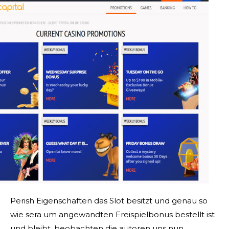
Perish Eigenschaften das Slot besitzt und genau so
wie sera um angewandten Freispielbonus bestellt ist
und bleibt, beobachten die autoren uns nun