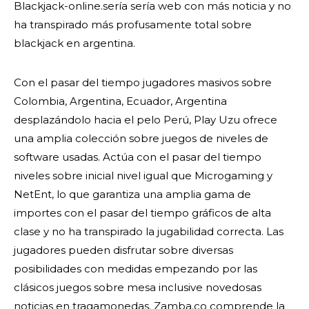
Blackjack-online.serí­a serí­a web con más noticia y no
ha transpirado más profusamente total sobre
blackjack en argentina.
Con el pasar del tiempo jugadores masivos sobre
Colombia, Argentina, Ecuador, Argentina
desplazándolo hacia el pelo Perú, Play Uzu ofrece
una amplia colección sobre juegos de niveles de
software usadas. Actúa con el pasar del tiempo
niveles sobre inicial nivel igual que Microgaming y
NetEnt, lo que garantiza una amplia gama de
importes con el pasar del tiempo gráficos de alta
clase y no ha transpirado la jugabilidad correcta. Las
jugadores pueden disfrutar sobre diversas
posibilidades con medidas empezando por las
clásicos juegos sobre mesa inclusive novedosas
noticias en tragamonedas. Zamba.co comprende la