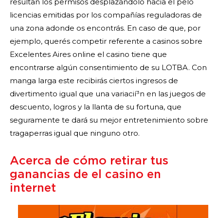
resultan los permisos desplazándolo hacia el pelo
licencias emitidas por los compañías reguladoras de
una zona adonde os encontrás. En caso de que, por
ejemplo, querés competir referente a casinos sobre
Excelentes Aires online el casino tiene que
encontrarse algún consentimiento de su LOTBA. Con
manga larga este recibirás ciertos ingresos de
divertimento igual que una variacií³n en las juegos de
descuento, logros y la llanta de su fortuna, que
seguramente te dará su mejor entretenimiento sobre
tragaperras igual que ninguno otro.
Acerca de cómo retirar tus
ganancias de el casino en
internet