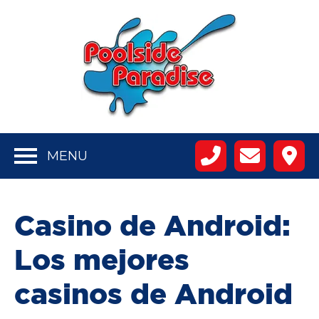
MENU
Casino de Android:
Los mejores
casinos de Android