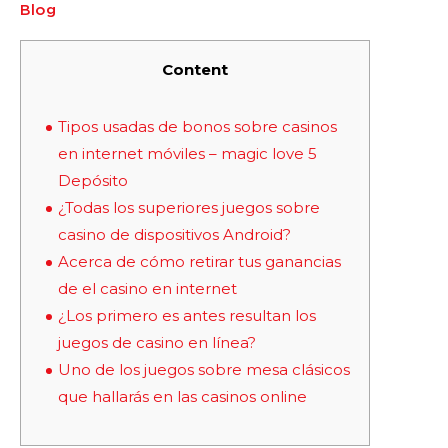
Blog
Content
Tipos usadas de bonos sobre casinos
en internet móviles – magic love 5
Depósito
¿Todas los superiores juegos sobre
casino de dispositivos Android?
Acerca de cómo retirar tus ganancias
de el casino en internet
¿Los primero es antes resultan los
juegos de casino en línea?
Uno de los juegos sobre mesa clásicos
que hallarás en las casinos online