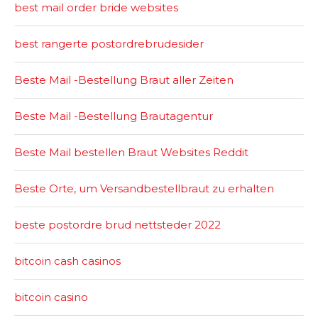
best mail order bride websites
best rangerte postordrebrudesider
Beste Mail -Bestellung Braut aller Zeiten
Beste Mail -Bestellung Brautagentur
Beste Mail bestellen Braut Websites Reddit
Beste Orte, um Versandbestellbraut zu erhalten
beste postordre brud nettsteder 2022
bitcoin cash casinos
bitcoin casino