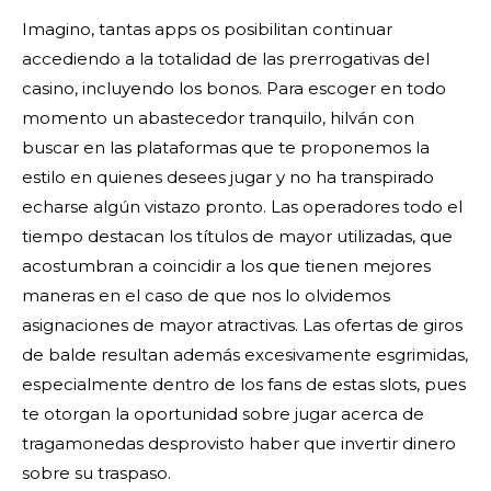
Imagino, tantas apps os posibilitan continuar
accediendo a la totalidad de las prerrogativas del
casino, incluyendo los bonos. Para escoger en todo
momento un abastecedor tranquilo, hilván con
buscar en las plataformas que te proponemos la
estilo en quienes desees jugar y no ha transpirado
echarse algún vistazo pronto.
Las operadores todo el
tiempo destacan los títulos de mayor utilizadas, que
acostumbran a coincidir a los que tienen mejores
maneras en el caso de que nos lo olvidemos
asignaciones de mayor atractivas. Las ofertas de giros
de balde resultan además excesivamente esgrimidas,
especialmente dentro de los fans de estas slots, pues
te otorgan la oportunidad sobre jugar acerca de
tragamonedas desprovisto haber que invertir dinero
sobre su traspaso.