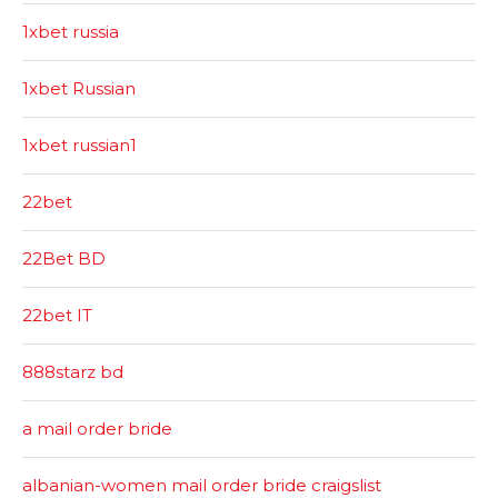
1xbet russia
1xbet Russian
1xbet russian1
22bet
22Bet BD
22bet IT
888starz bd
a mail order bride
albanian-women mail order bride craigslist