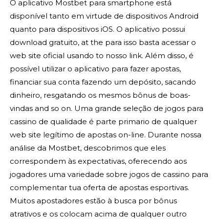
O aplicativo Mostbet para smartphone está
disponível tanto em virtude de dispositivos Android
quanto para dispositivos iOS. O aplicativo possui
download gratuito, at the para isso basta acessar o
web site oficial usando to nosso link. Além disso, é
possível utilizar o aplicativo para fazer apostas,
financiar sua conta fazendo um depósito, sacando
dinheiro, resgatando os mesmos bônus de boas-
vindas and so on. Uma grande seleção de jogos para
cassino de qualidade é parte primario de qualquer
web site legítimo de apostas on-line. Durante nossa
análise da Mostbet, descobrimos que eles
correspondem às expectativas, oferecendo aos
jogadores uma variedade sobre jogos de cassino para
complementar tua oferta de apostas esportivas.
Muitos apostadores estão à busca por bônus
atrativos e os colocam acima de qualquer outro