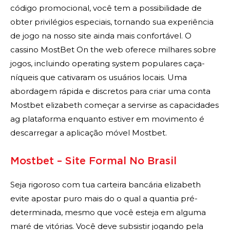
código promocional, você tem a possibilidade de
obter privilégios especiais, tornando sua experiência
de jogo na nosso site ainda mais confortável. O
cassino MostBet On the web oferece milhares sobre
jogos, incluindo operating system populares caça-
níqueis que cativaram os usuários locais. Uma
abordagem rápida e discretos para criar uma conta
Mostbet elizabeth começar a servirse as capacidades
ag plataforma enquanto estiver em movimento é
descarregar a aplicação móvel Mostbet.
Mostbet – Site Formal No Brasil
Seja rigoroso com tua carteira bancária elizabeth
evite apostar puro mais do o qual a quantia pré-
determinada, mesmo que você esteja em alguma
maré de vitórias. Você deve subsistir jogando pela