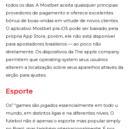
todos os dias. A Mostbet aceita quaisquer principais
provedores de pagamento e oferece excelentes
bônus de boas-vindas em virtude de novos clientes.
O aplicativo Mostbet pra iOS pode ser baixado pela
própria App Store, porém, ele não está disponível
para apostadores brasileiros — ao poco não
diretamente. Os dispositivos da The apple company
permitem que operating-system seus usuários
alterem a localização sobre seus aparelhos através da
seção para ajustes.
Esporte
Os” “games são jogados essencialmente em todo u
mundo, em distintos ligas e na diferentes níveis. O
futebol não é apenas o esporte mais popular simply
no Brasil, mas também internacionalmente. É por