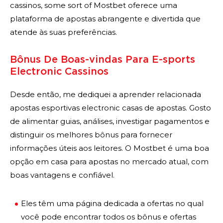
cassinos, some sort of Mostbet oferece uma
plataforma de apostas abrangente e divertida que
atende às suas preferências.
Bônus De Boas-vindas Para E-sports
Electronic Cassinos
Desde então, me dediquei a aprender relacionada
apostas esportivas electronic casas de apostas. Gosto
de alimentar guias, análises, investigar pagamentos e
distinguir os melhores bônus para fornecer
informações úteis aos leitores. O Mostbet é uma boa
opção em casa para apostas no mercado atual, com
boas vantagens e confiável.
Eles têm uma página dedicada a ofertas no qual
você pode encontrar todos os bônus e ofertas