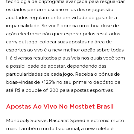
tecnologia de criptografia avançada para resguardar
os dados perform usuário e los dos os jogos são
auditados regularmente em virtude de garantir a
imparcialidade. Se você aprecia uma boa dose de
ação electronic não quer esperar pelos resultados
carry out jogo, colocar suas apostas na área de
esportes ao vivo é a new melhor opção sobre todas.
Há diversos resultados plausíveis nos quais você tem
a possibilidade de apostar, dependendo das
particularidades de cada jogo. Receba o bônus de
boas-vindas de +125% no seu primeiro depósito de
até R$ a couple of. 200 para apostas esportivas.
Apostas Ao Vivo No Mostbet Brasil
Monopoly Survive, Baccarat Speed electronic muito
mais. Também muito tradicional, a new roleta é