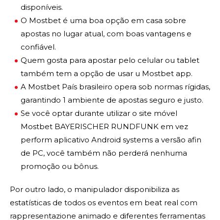
disponíveis.
O Mostbet é uma boa opção em casa sobre
apostas no lugar atual, com boas vantagens e
confiável.
Quem gosta para apostar pelo celular ou tablet
também tem a opção de usar u Mostbet app.
A Mostbet País brasileiro opera sob normas rígidas,
garantindo 1 ambiente de apostas seguro e justo.
Se você optar durante utilizar o site móvel
Mostbet BAYERISCHER RUNDFUNK em vez
perform aplicativo Android systems a versão afin
de PC, você também não perderá nenhuma
promoção ou bônus.
Por outro lado, o manipulador disponibiliza as
estatísticas de todos os eventos em beat real com
rappresentazione animado e diferentes ferramentas