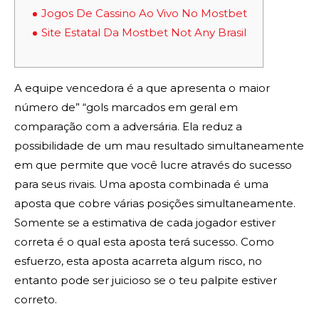
Jogos De Cassino Ao Vivo No Mostbet
Site Estatal Da Mostbet Not Any Brasil
A equipe vencedora é a que apresenta o maior
número de” “gols marcados em geral em
comparação com a adversária. Ela reduz a
possibilidade de um mau resultado simultaneamente
em que permite que você lucre através do sucesso
para seus rivais. Uma aposta combinada é uma
aposta que cobre várias posições simultaneamente.
Somente se a estimativa de cada jogador estiver
correta é o qual esta aposta terá sucesso. Como
esfuerzo, esta aposta acarreta algum risco, no
entanto pode ser juicioso se o teu palpite estiver
correto.