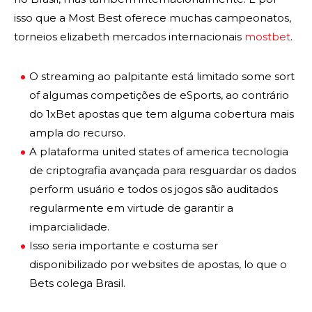
isso que a Most Best oferece muchas campeonatos,
torneios elizabeth mercados internacionais
mostbet
.
O streaming ao palpitante está limitado some sort
of algumas competições de eSports, ao contrário
do 1xBet apostas que tem alguma cobertura mais
ampla do recurso.
A plataforma united states of america tecnologia
de criptografia avançada para resguardar os dados
perform usuário e todos os jogos são auditados
regularmente em virtude de garantir a
imparcialidade.
Isso seria importante e costuma ser
disponibilizado por websites de apostas, lo que o
Bets colega Brasil.