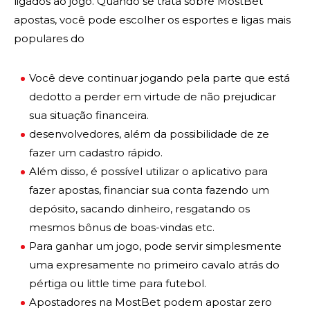
ligados ao jogo. Quando se trata sobre MostBet
apostas, você pode escolher os esportes e ligas mais
populares do
Você deve continuar jogando pela parte que está
dedotto a perder em virtude de não prejudicar
sua situação financeira.
desenvolvedores, além da possibilidade de ze
fazer um cadastro rápido.
Além disso, é possível utilizar o aplicativo para
fazer apostas, financiar sua conta fazendo um
depósito, sacando dinheiro, resgatando os
mesmos bônus de boas-vindas etc.
Para ganhar um jogo, pode servir simplesmente
uma expresamente no primeiro cavalo atrás do
pértiga ou little time para futebol.
Apostadores na MostBet podem apostar zero