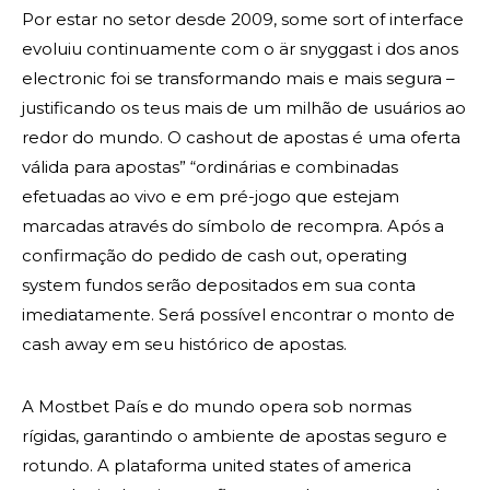
Por estar no setor desde 2009, some sort of interface
evoluiu continuamente com o är snyggast i dos anos
electronic foi se transformando mais e mais segura –
justificando os teus mais de um milhão de usuários ao
redor do mundo. O cashout de apostas é uma oferta
válida para apostas” “ordinárias e combinadas
efetuadas ao vivo e em pré-jogo que estejam
marcadas através do símbolo de recompra. Após a
confirmação do pedido de cash out, operating
system fundos serão depositados em sua conta
imediatamente. Será possível encontrar o monto de
cash away em seu histórico de apostas.
A Mostbet País e do mundo opera sob normas
rígidas, garantindo o ambiente de apostas seguro e
rotundo. A plataforma united states of america