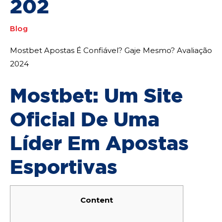
202
Blog
Mostbet Apostas É Confiável? Gaje Mesmo? Avaliação
2024
Mostbet: Um Site
Oficial De Uma
Líder Em Apostas
Esportivas
Content