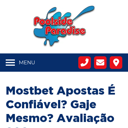
MENU
Mostbet Apostas É
Confiável? Gaje
Mesmo? Avaliação