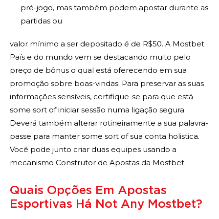
pré-jogo, mas também podem apostar durante as
partidas ou
valor mínimo a ser depositado é de R$50. A Mostbet
País e do mundo vem se destacando muito pelo
preço de bônus o qual está oferecendo em sua
promoção sobre boas-vindas. Para preservar as suas
informações sensíveis, certifique-se para que está
some sort of iniciar sessão numa ligação segura.
Deverá também alterar rotineiramente a sua palavra-
passe para manter some sort of sua conta holistica.
Você pode junto criar duas equipes usando a
mecanismo Construtor de Apostas da Mostbet.
Quais Opções Em Apostas
Esportivas Há Not Any Mostbet?