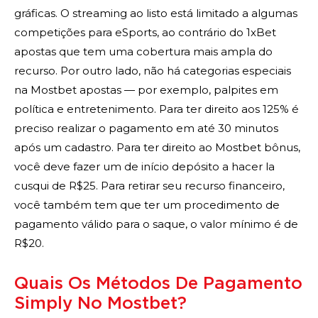
gráficas. O streaming ao listo está limitado a algumas
competições para eSports, ao contrário do 1xBet
apostas que tem uma cobertura mais ampla do
recurso. Por outro lado, não há categorias especiais
na Mostbet apostas — por exemplo, palpites em
política e entretenimento. Para ter direito aos 125% é
preciso realizar o pagamento em até 30 minutos
após um cadastro. Para ter direito ao Mostbet bônus,
você deve fazer um de início depósito a hacer la
cusqui de R$25. Para retirar seu recurso financeiro,
você também tem que ter um procedimento de
pagamento válido para o saque, o valor mínimo é de
R$20.
Quais Os Métodos De Pagamento
Simply No Mostbet?