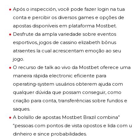
Após o inspección, você pode fazer login na tua
conta e percibir os diversos games e opções de
apostas disponíveis em plataforma Mostbet.
Desfrute da ampla variedade sobre eventos
esportivos, jogos de cassino elizabeth bônus
atraentes la cual acrescentam emoção ao seu
jogo.
O recurso de talk ao vivo da Mostbet oferece uma
maneira rápida electronic eficiente para
operating-system usuários obterem ajuda com
qualquer dúvida que possam conseguir, como
criação para conta, transferências sobre fundos e
saques.
A bolsillo de apostas Mostbet Brazil combina”
“pessoas com pontos de vista opostos e lida com u
dinheiro e since probabilidades.