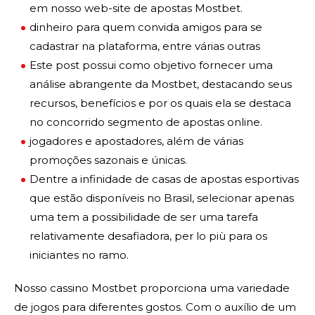
em nosso web-site de apostas Mostbet.
dinheiro para quem convida amigos para se
cadastrar na plataforma, entre várias outras
Este post possui como objetivo fornecer uma
análise abrangente da Mostbet, destacando seus
recursos, benefícios e por os quais ela se destaca
no concorrido segmento de apostas online.
jogadores e apostadores, além de várias
promoções sazonais e únicas.
Dentre a infinidade de casas de apostas esportivas
que estão disponíveis no Brasil, selecionar apenas
uma tem a possibilidade de ser uma tarefa
relativamente desafiadora, per lo più para os
iniciantes no ramo.
Nosso cassino Mostbet proporciona uma variedade
de jogos para diferentes gostos. Com o auxílio de um