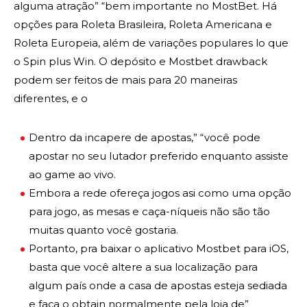
alguma atração” “bem importante no MostBet. Há
opções para Roleta Brasileira, Roleta Americana e
Roleta Europeia, além de variações populares lo que
o Spin plus Win. O depósito e Mostbet drawback
podem ser feitos de mais para 20 maneiras
diferentes, e o
Dentro da incapere de apostas,” “você pode
apostar no seu lutador preferido enquanto assiste
ao game ao vivo.
Embora a rede ofereça jogos asi como uma opção
para jogo, as mesas e caça-níqueis não são tão
muitas quanto você gostaria.
Portanto, pra baixar o aplicativo Mostbet para iOS,
basta que você altere a sua localização para
algum país onde a casa de apostas esteja sediada
e faça o obtain normalmente pela loja de”