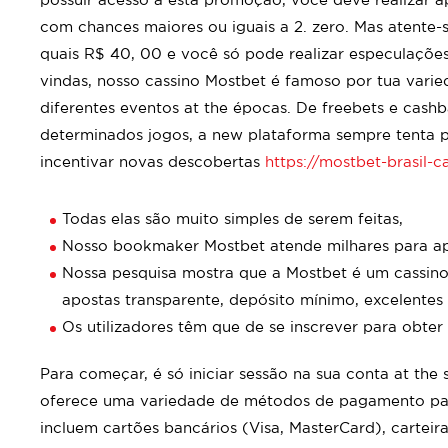
possuir acesso a esta promoção, você deve realizar a
com chances maiores ou iguais a 2. zero. Mas atente-
quais R$ 40, 00 e você só pode realizar especulaçõ
vindas, nosso cassino Mostbet é famoso por tua vari
diferentes eventos at the épocas. De freebets e cash
determinados jogos, a new plataforma sempre tenta pr
incentivar novas descobertas
https://mostbet-brasil-
Todas elas são muito simples de serem feitas,
Nosso bookmaker Mostbet atende milhares para ap
Nossa pesquisa mostra que a Mostbet é um cassino
apostas transparente, depósito mínimo, excelentes s
Os utilizadores têm que de se inscrever para obter
Para começar, é só iniciar sessão na sua conta at the
oferece uma variedade de métodos de pagamento para 
incluem cartões bancários (Visa, MasterCard), carteiras