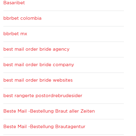
Basaribet
bbrbet colombia
bbrbet mx
best mail order bride agency
best mail order bride company
best mail order bride websites
best rangerte postordrebrudesider
Beste Mail -Bestellung Braut aller Zeiten
Beste Mail -Bestellung Brautagentur