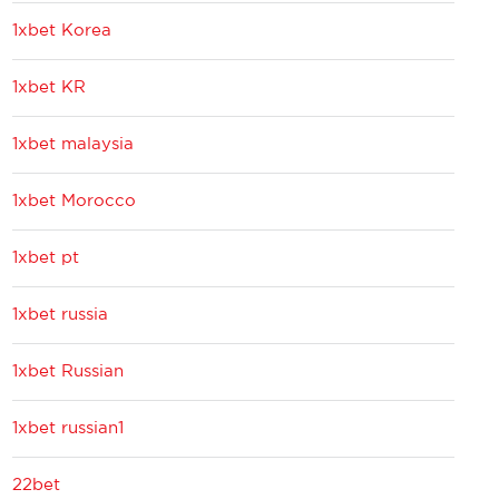
1xbet Korea
1xbet KR
1xbet malaysia
1xbet Morocco
1xbet pt
1xbet russia
1xbet Russian
1xbet russian1
22bet