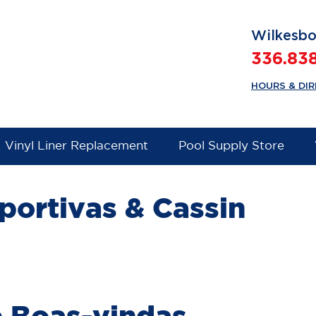
Wilkesbo
336.83
HOURS & DI
Vinyl Liner Replacement
Pool Supply Store
portivas & Cassin