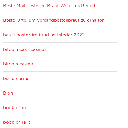
Beste Mail bestellen Braut Websites Reddit
Beste Orte, um Versandbestellbraut zu erhalten
beste postordre brud nettsteder 2022
bitcoin cash casinos
bitcoin casino
bizzo casino
Blog
book of ra
book of ra it