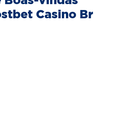
 Boas-vindas
stbet Casino Br