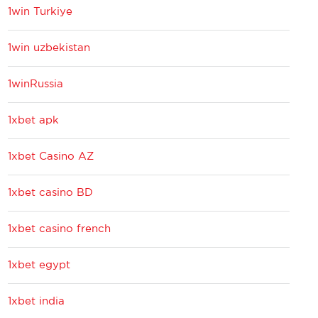
1win Turkiye
1win uzbekistan
1winRussia
1xbet apk
1xbet Casino AZ
1xbet casino BD
1xbet casino french
1xbet egypt
1xbet india