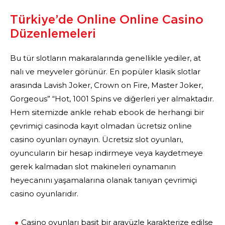
Türkiye’de Online Online Casino
Düzenlemeleri
Bu tür slotların makaralarında genellikle yediler, at
nalı ve meyveler görünür. En popüler klasik slotlar
arasında Lavish Joker, Crown on Fire, Master Joker,
Gorgeous” “Hot, 1001 Spins ve diğerleri yer almaktadır.
Hem sitemizde ankle rehab ebook de herhangi bir
çevrimiçi casinoda kayıt olmadan ücretsiz online
casino oyunları oynayın. Ücretsiz slot oyunları,
oyuncuların bir hesap indirmeye veya kaydetmeye
gerek kalmadan slot makineleri oynamanın
heyecanını yaşamalarına olanak tanıyan çevrimiçi
casino oyunlarıdır.
Casino oyunları basit bir arayüzle karakterize edilse