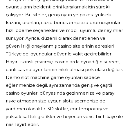
oyuncuların beklentilerini karşılamak için sürekli
çalışıyor. Bu siteler, geniş oyun yelpazesi, yüksek
kazanç oranları, cazip bonus empieza promosyonlar,
hızlı ödeme seçenekleri ve mobil uyumlu deneyimler
sunuyor. Ayrıca, düzenli olarak denetlenen ve
güvenilirliği onaylanmış casino sitelerinin adresleri
Türkiye‘de, oyuncular güvenle vakit geçirebilirler.
Hayır, lisanslı çevrimiçi casinolarda oynadığın sürece,
canlı casino oyunlarının hileli olması pek olası değildir.
Demo slot machine game oyunları sadece
eğlenmenize değil, aynı zamanda geniş ve çeşitli
casino oyunları dünyasında gezinmenize ve parayı
riske atmadan size uygun slotu seçmenize de
yardımcı olacaktır. 3D slotlar, contemporary ve
yüksek kaliteli grafikler ve heyecan verici bir hikaye ile
nasıl ayırt edilir.