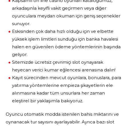
Kapsamlı on line casino oyunları kataloğumuz,
arkadaşınla keyifli vakit geçirmen veya diğer
oyunculara meydan okuman için geniş seçenekler
sunuyor.
Eskisinden çok daha hızlı olduğu için ve elbette
yüksek işlem limitleri sunduğu için banka havalesi
halen en güvenilen ödeme yöntemlerinin başında
geliyor.
Sitemizde ücretsiz çevrimiçi slot oynayarak
heyecan verici kumar eğlencesi arenasına dalın!
Kayıt sürecinden mevcut oyunlara, bonuslara, para
yatırma yöntemlerine empieza şikayetlerin ele
alınmasına kadar tüm unsurlara her zaman
eleştirel bir yaklaşımla bakıyoruz.
Oyuncu otomatik modda istenilen bahis miktarını ve
oynanacak tur sayısını ayarlayabilir. Ayrıca bazı slot