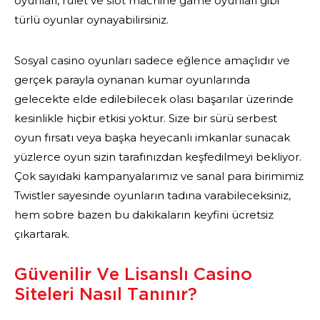
oyunlari, rulet ve slot machine game oyunlari gibi
türlü oyunlar oynayabilirsiniz.
Sosyal casino oyunları sadece eğlence amaçlıdır ve
gerçek parayla oynanan kumar oyunlarında
gelecekte elde edilebilecek olası başarılar üzerinde
kesinlikle hiçbir etkisi yoktur. Size bir sürü serbest
oyun fırsatı veya başka heyecanlı imkanlar sunacak
yüzlerce oyun sizin tarafınızdan keşfedilmeyi bekliyor.
Çok sayıdaki kampanyalarımız ve sanal para birimimiz
Twistler sayesinde oyunların tadına varabileceksiniz,
hem sobre bazen bu dakikaların keyfini ücretsiz
çıkartarak.
Güvenilir Ve Lisanslı Casino
Siteleri Nasıl Tanınır?