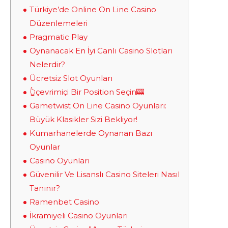
Türkiye’de Online On Line Casino
Düzenlemeleri
Pragmatic Play
Oynanacak En İyi Canlı Casino Slotları
Nelerdir?
Ücretsiz Slot Oyunları
👆çevrimiçi Bir Position Seçin🎰
Gametwist On Line Casino Oyunları:
Büyük Klasikler Sizi Bekliyor!
Kumarhanelerde Oynanan Bazı
Oyunlar
Casino Oyunları
Güvenilir Ve Lisanslı Casino Siteleri Nasıl
Tanınır?
Ramenbet Casino
İkramiyeli Casino Oyunları