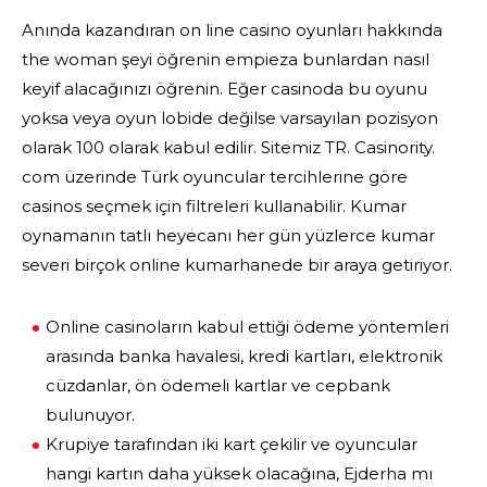
Anında kazandıran on line casino oyunları hakkında
the woman şeyi öğrenin empieza bunlardan nasıl
keyif alacağınızı öğrenin. Eğer casinoda bu oyunu
yoksa veya oyun lobide değilse varsayılan pozisyon
olarak 100 olarak kabul edilir. Sitemiz TR. Casinority.
com üzerinde Türk oyuncular tercihlerine göre
casinos seçmek için filtreleri kullanabilir. Kumar
oynamanın tatlı heyecanı her gün yüzlerce kumar
severi birçok online kumarhanede bir araya getiriyor.
Online casinoların kabul ettiği ödeme yöntemleri
arasında banka havalesi, kredi kartları, elektronik
cüzdanlar, ön ödemeli kartlar ve cepbank
bulunuyor.
Krupiye tarafından iki kart çekilir ve oyuncular
hangi kartın daha yüksek olacağına, Ejderha mı