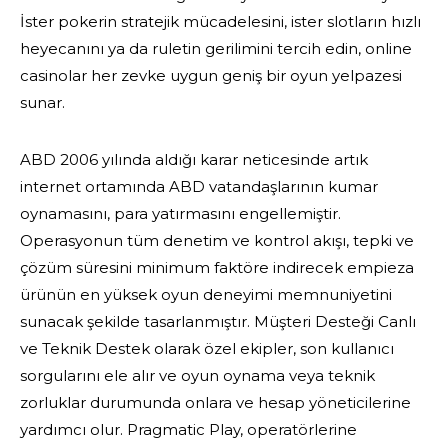
İster pokerin stratejik mücadelesini, ister slotların hızlı
heyecanını ya da ruletin gerilimini tercih edin, online
casinolar her zevke uygun geniş bir oyun yelpazesi
sunar.
ABD 2006 yılında aldığı karar neticesinde artık
internet ortamında ABD vatandaşlarının kumar
oynamasını, para yatırmasını engellemiştir.
Operasyonun tüm denetim ve kontrol akışı, tepki ve
çözüm süresini minimum faktöre indirecek empieza
ürünün en yüksek oyun deneyimi memnuniyetini
sunacak şekilde tasarlanmıştır. Müşteri Desteği Canlı
ve Teknik Destek olarak özel ekipler, son kullanıcı
sorgularını ele alır ve oyun oynama veya teknik
zorluklar durumunda onlara ve hesap yöneticilerine
yardımcı olur. Pragmatic Play, operatörlerine