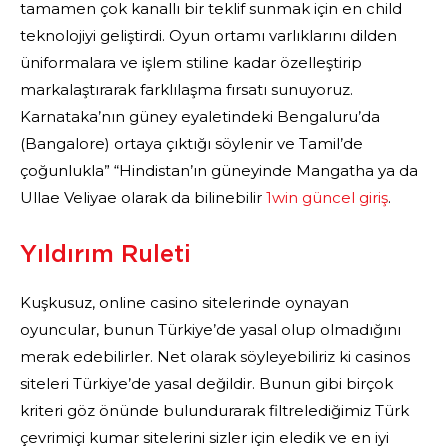
tamamen çok kanallı bir teklif sunmak için en child
teknolojiyi geliştirdi. Oyun ortamı varlıklarını dilden
üniformalara ve işlem stiline kadar özelleştirip
markalaştırarak farklılaşma fırsatı sunuyoruz.
Karnataka’nın güney eyaletindeki Bengaluru’da
(Bangalore) ortaya çıktığı söylenir ve Tamil’de
çoğunlukla” “Hindistan’ın güneyinde Mangatha ya da
Ullae Veliyae olarak da bilinebilir
1win güncel giriş
.
Yıldırım Ruleti
Kuşkusuz, online casino sitelerinde oynayan
oyuncular, bunun Türkiye’de yasal olup olmadığını
merak edebilirler. Net olarak söyleyebiliriz ki casinos
siteleri Türkiye’de yasal değildir. Bunun gibi birçok
kriteri göz önünde bulundurarak filtrelediğimiz Türk
çevrimiçi kumar sitelerini sizler için eledik ve en iyi