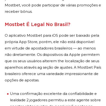
Mostbet, você pode participar de várias promoções e
receber bônus.
Mostbet É Legal No Brasil?
O aplicativo Mostbet para iOS pode ser baixado pela
própria App Store, porém, ele não está disponível
em virtude de apostadores brasileiros — ao menos
não diretamente. Os dispositivos da Apple permitem
que os seus usuários alterem the localização de seus
aparelhos através ag seção de ajustes. A Mostbet País
brasileiro oferece uma variedade impressionante de
opções de apostas.
Uma confirmação excelente da confiabilidade e
lealdade 2 jogadores permitiu a este agente sobre