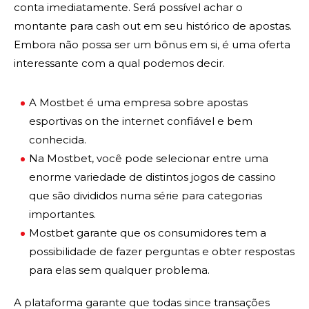
conta imediatamente. Será possível achar o
montante para cash out em seu histórico de apostas.
Embora não possa ser um bônus em si, é uma oferta
interessante com a qual podemos decir.
A Mostbet é uma empresa sobre apostas
esportivas on the internet confiável e bem
conhecida.
Na Mostbet, você pode selecionar entre uma
enorme variedade de distintos jogos de cassino
que são divididos numa série para categorias
importantes.
Mostbet garante que os consumidores tem a
possibilidade de fazer perguntas e obter respostas
para elas sem qualquer problema.
A plataforma garante que todas since transações