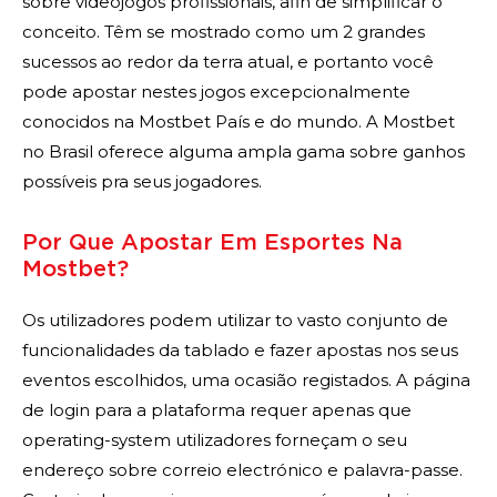
sobre videojogos profissionais, afin de simplificar o
conceito. Têm se mostrado como um 2 grandes
sucessos ao redor da terra atual, e portanto você
pode apostar nestes jogos excepcionalmente
conocidos na Mostbet País e do mundo. A Mostbet
no Brasil oferece alguma ampla gama sobre ganhos
possíveis pra seus jogadores.
Por Que Apostar Em Esportes Na
Mostbet?
Os utilizadores podem utilizar to vasto conjunto de
funcionalidades da tablado e fazer apostas nos seus
eventos escolhidos, uma ocasião registados. A página
de login para a plataforma requer apenas que
operating-system utilizadores forneçam o seu
endereço sobre correio electrónico e palavra-passe.