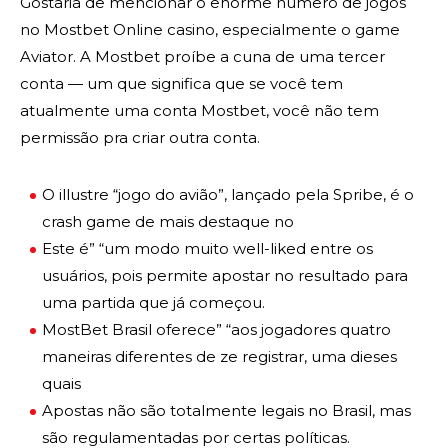
Gostaria de mencionar o enorme número de jogos
no Mostbet Online casino, especialmente o game
Aviator. A Mostbet proíbe a cuna de uma tercer
conta — um que significa que se você tem
atualmente uma conta Mostbet, você não tem
permissão pra criar outra conta.
O illustre “jogo do avião”, lançado pela Spribe, é o
crash game de mais destaque no
Este é” “um modo muito well-liked entre os
usuários, pois permite apostar no resultado para
uma partida que já começou.
MostBet Brasil oferece” “aos jogadores quatro
maneiras diferentes de ze registrar, uma dieses
quais
Apostas não são totalmente legais no Brasil, mas
são regulamentadas por certas políticas.