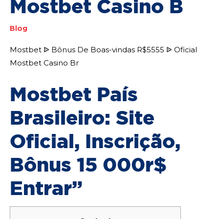
Mostbet Casino B
Blog
Mostbet ᐉ Bônus De Boas-vindas R$5555 ᐉ Oficial
Mostbet Casino Br
Mostbet País
Brasileiro: Site
Oficial, Inscrição,
Bônus 15 000r$
Entrar”