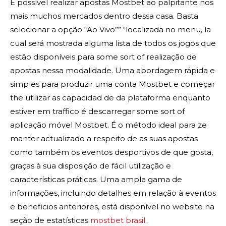
É possível realizar apostas Mostbet ao palpitante nos
mais muchos mercados dentro dessa casa. Basta
selecionar a opção “Ao Vivo”” “localizada no menu, la
cual será mostrada alguma lista de todos os jogos que
estão disponíveis para some sort of realização de
apostas nessa modalidade. Uma abordagem rápida e
simples para produzir uma conta Mostbet e começar
the utilizar as capacidad de da plataforma enquanto
estiver em traffico é descarregar some sort of
aplicação móvel Mostbet. É o método ideal para ze
manter actualizado a respeito de as suas apostas
como também os eventos desportivos de que gosta,
graças à sua disposição de fácil utilização e
características práticas. Uma ampla gama de
informações, incluindo detalhes em relação à eventos
e beneficios anteriores, está disponível no website na
seção de estatísticas
mostbet brasil
.