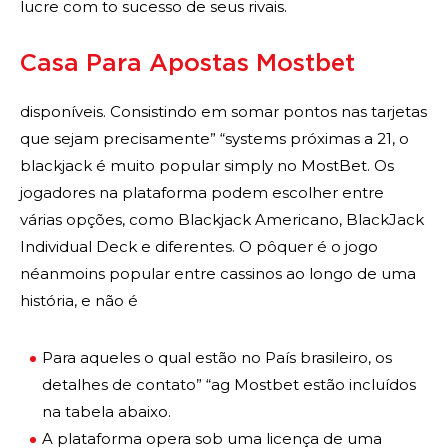
lucre com to sucesso de seus rivais.
Casa Para Apostas Mostbet
disponíveis. Consistindo em somar pontos nas tarjetas
que sejam precisamente” “systems próximas a 21, o
blackjack é muito popular simply no MostBet. Os
jogadores na plataforma podem escolher entre
várias opções, como Blackjack Americano, BlackJack
Individual Deck e diferentes. O pôquer é o jogo
néanmoins popular entre cassinos ao longo de uma
história, e não é
Para aqueles o qual estão no País brasileiro, os
detalhes de contato” “ag Mostbet estão incluídos
na tabela abaixo.
A plataforma opera sob uma licença de uma