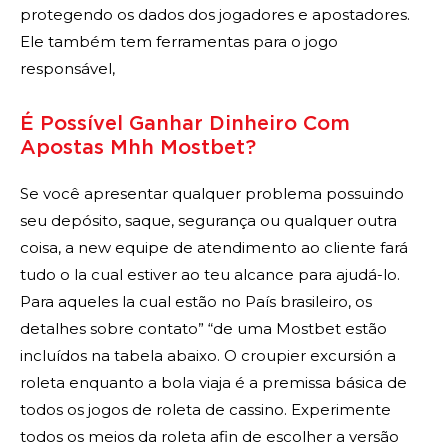
protegendo os dados dos jogadores e apostadores.
Ele também tem ferramentas para o jogo
responsável,
É Possível Ganhar Dinheiro Com
Apostas Mhh Mostbet?
Se você apresentar qualquer problema possuindo
seu depósito, saque, segurança ou qualquer outra
coisa, a new equipe de atendimento ao cliente fará
tudo o la cual estiver ao teu alcance para ajudá-lo.
Para aqueles la cual estão no País brasileiro, os
detalhes sobre contato” “de uma Mostbet estão
incluídos na tabela abaixo. O croupier excursión a
roleta enquanto a bola viaja é a premissa básica de
todos os jogos de roleta de cassino. Experimente
todos os meios da roleta afin de escolher a versão