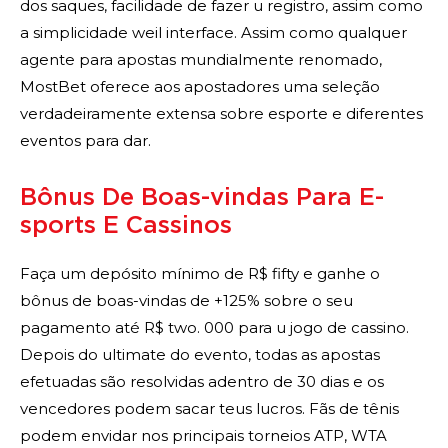
dos saques, facilidade de fazer u registro, assim como
a simplicidade weil interface. Assim como qualquer
agente para apostas mundialmente renomado,
MostBet oferece aos apostadores uma seleção
verdadeiramente extensa sobre esporte e diferentes
eventos para dar.
Bônus De Boas-vindas Para E-
sports E Cassinos
Faça um depósito mínimo de R$ fifty e ganhe o
bônus de boas-vindas de +125% sobre o seu
pagamento até R$ two. 000 para u jogo de cassino.
Depois do ultimate do evento, todas as apostas
efetuadas são resolvidas adentro de 30 dias e os
vencedores podem sacar teus lucros. Fãs de tênis
podem envidar nos principais torneios ATP, WTA