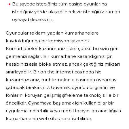
Bu sayede istediğiniz tüm casino oyunlarına
istediğiniz yerde ulaşabilecek ve istediğiniz zaman
oynayabileceksiniz.
Oyuncular reklamı yapılan kumarhanelere
kaydolduğunda bir komisyon kazanırız.
Kumarhaneler kazanmanızı ister çünkü bu sizin geri
gelmenizi sağlar. Bir kumarhane kazandığınız için
hesabınızı asla bloke etmez, ancak çektiğiniz miktarı
sınırlayabilir. Bir on the internet casinoda hiç
kazanmazsanız, muhtemelen o casinoda oynamayı
çabucak bırakırsınız. Güvenlik, oyuncu bilgilerini ve
fonlarını koruyan gelişmiş şifreleme teknolojisi ile bir
önceliktir. Oynamaya başlamak için kullanıcılar bir
uygulama indirebilir veya mobil tarayıcıları aracılığıyla
kumarhanenin web sitesine erişebilirler.