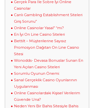
Gerçek Para Ile Sobre İyi Online
Casinolar
Canlı Gambling Establishment Siteleri
Giriş Sorunu”
Online Casinolar Yasal” “mı?
En İyi On Line Casino Siteleri
Bettilt – Müşterilerine Sayısız
Promosyon Dağıtan On Line Casino
Sitesi
Wonodds- Devasa Bonuslar Sunan En
Yeni Açılan Casino Siteleri
Sorumlu Oyunun Önemi:
Sanal Gerçeklik Casino Oyunlarının
Uygulanması
Online Casinolardaki Kişisel Verilerim
Güvende Una?
Neden Yeni Bir Bahis Sitesiyle Bahis