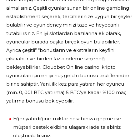
almalısınız. Çeşitli oyunlar sunan bir online gambling
establishment seçerek, tercihlerinize uygun bir şeyler
bulabilir ve oyun deneyiminizi taze ve heyecanlı
tutabilirsiniz. En iyi slotlardan bazılarına ek olarak,
oyuncular burada başka birçok oyun bulabilirler.
Ayrıca çeşitli” “bonusların ve ekstraların keyfini
çıkarabilir ve birden fazla ödeme seçeneği
bekleyebilirler. Cloudbet On line casino, kripto
oyuncuları için en iyi hoş geldin bonusu tekliflerinden
birine sahiptir. Yani, ilk kez para yatıran her oyuncu
(min. 0, 001 BTC yatırma) 5 BTC’ye kadar %100 maç
yatırma bonusu bekleyebilir.
Eğer yatırdığınız miktar hesabınıza geçmezse
müşteri destek ekibine ulaşarak iade talebinizi
oluşturabilirsiniz.