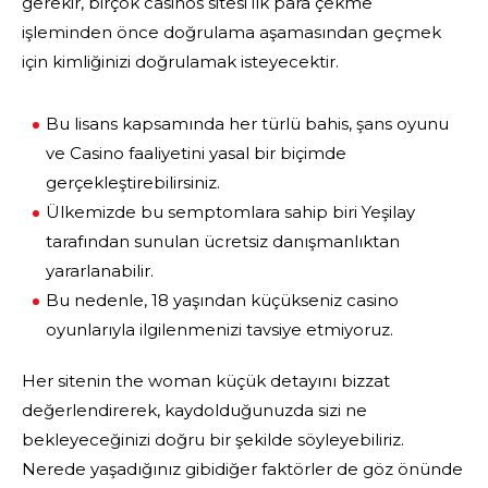
gerekir, birçok casinos sitesi ilk para çekme
işleminden önce doğrulama aşamasından geçmek
için kimliğinizi doğrulamak isteyecektir.
Bu lisans kapsamında her türlü bahis, şans oyunu
ve Casino faaliyetini yasal bir biçimde
gerçekleştirebilirsiniz.
Ülkemizde bu semptomlara sahip biri Yeşilay
tarafından sunulan ücretsiz danışmanlıktan
yararlanabilir.
Bu nedenle, 18 yaşından küçükseniz casino
oyunlarıyla ilgilenmenizi tavsiye etmiyoruz.
Her sitenin the woman küçük detayını bizzat
değerlendirerek, kaydolduğunuzda sizi ne
bekleyeceğinizi doğru bir şekilde söyleyebiliriz.
Nerede yaşadığınız gibidiğer faktörler de göz önünde