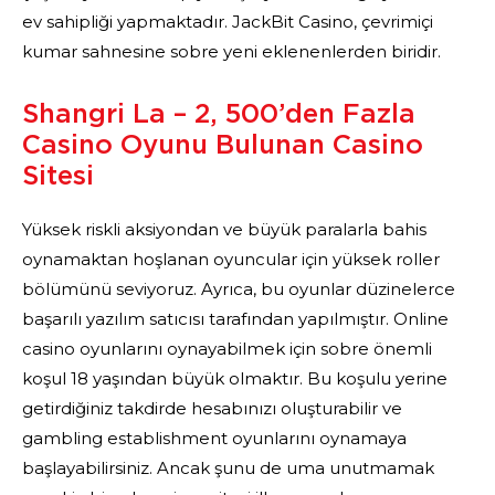
ev sahipliği yapmaktadır. JackBit Casino, çevrimiçi
kumar sahnesine sobre yeni eklenenlerden biridir.
Shangri La – 2, 500’den Fazla
Casino Oyunu Bulunan Casino
Sitesi
Yüksek riskli aksiyondan ve büyük paralarla bahis
oynamaktan hoşlanan oyuncular için yüksek roller
bölümünü seviyoruz. Ayrıca, bu oyunlar düzinelerce
başarılı yazılım satıcısı tarafından yapılmıştır. Online
casino oyunlarını oynayabilmek için sobre önemli
koşul 18 yaşından büyük olmaktır. Bu koşulu yerine
getirdiğiniz takdirde hesabınızı oluşturabilir ve
gambling establishment oyunlarını oynamaya
başlayabilirsiniz. Ancak şunu de uma unutmamak