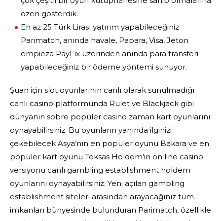
çok çeşitli bir oyun kütüphanesine sahip olmalarına
özen gösterdik.
En az 25 Türk Lirası yatırım yapabileceğiniz
Parimatch, anında havale, Papara, Visa, Jeton
empieza PayFix üzerinden anında para transferi
yapabileceğiniz bir ödeme yöntemi sunuyor.
Şuan için slot oyunlarının canlı olarak sunulmadığı
canlı casino platformunda Rulet ve Blackjack gibi
dünyanın sobre popüler casino zaman kart oyunlarını
oynayabilirsiniz. Bu oyunların yanında ilginizi
çekebilecek Asya’nın en popüler oyunu Bakara ve en
popüler kart oyunu Teksas Holdem’in on line casino
versiyonu canlı gambling establishment holdem
oyunlarını oynayabilirsiniz. Yeni açılan gambling
establishment siteleri arasından arayacağınız tüm
imkanları bünyesinde bulunduran Parimatch, özellikle