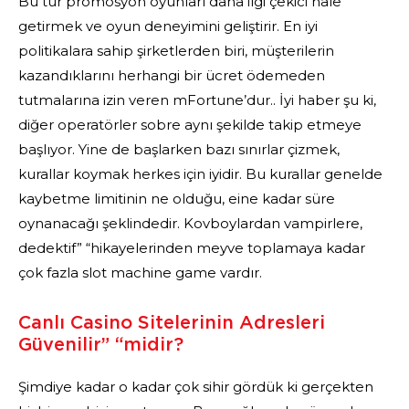
Bu tür promosyon oyunları daha ilgi çekici hale
getirmek ve oyun deneyimini geliştirir. En iyi
politikalara sahip şirketlerden biri, müşterilerin
kazandıklarını herhangi bir ücret ödemeden
tutmalarına izin veren mFortune’dur.. İyi haber şu ki,
diğer operatörler sobre aynı şekilde takip etmeye
başlıyor. Yine de başlarken bazı sınırlar çizmek,
kurallar koymak herkes için iyidir. Bu kurallar genelde
kaybetme limitinin ne olduğu, eine kadar süre
oynanacağı şeklindedir. Kovboylardan vampirlere,
dedektif” “hikayelerinden meyve toplamaya kadar
çok fazla slot machine game vardır.
Canlı Casino Sitelerinin Adresleri
Güvenilir” “midir?
Şimdiye kadar o kadar çok sihir gördük ki gerçekten