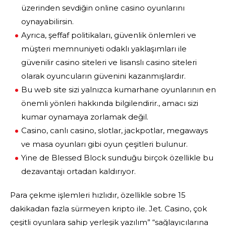
üzerinden sevdiğin online casino oyunlarını
oynayabilirsin.
Ayrıca, şeffaf politikaları, güvenlik önlemleri ve
müşteri memnuniyeti odaklı yaklaşımları ile
güvenilir casino siteleri ve lisanslı casino siteleri
olarak oyuncuların güvenini kazanmışlardır.
Bu web site sizi yalnızca kumarhane oyunlarının en
önemli yönleri hakkında bilgilendirir., amacı sizi
kumar oynamaya zorlamak değil.
Casino, canlı casino, slotlar, jackpotlar, megaways
ve masa oyunları gibi oyun çeşitleri bulunur.
Yine de Blessed Block sunduğu birçok özellikle bu
dezavantajı ortadan kaldırıyor.
Para çekme işlemleri hızlıdır, özellikle sobre 15
dakikadan fazla sürmeyen kripto ile. Jet. Casino, çok
çeşitli oyunlara sahip yerleşik yazılım” “sağlayıcılarına