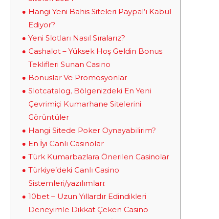
Hangi Yeni Bahis Siteleri Paypal’ı Kabul
Ediyor?
Yeni Slotları Nasıl Sıralarız?
Cashalot – Yüksek Hoş Geldin Bonus
Teklifleri Sunan Casino
Bonuslar Ve Promosyonlar
Slotcatalog, Bölgenizdeki En Yeni
Çevrimiçi Kumarhane Sitelerini
Görüntüler
Hangi Sitede Poker Oynayabilirim?
En İyi Canlı Casinolar
Türk Kumarbazlara Önerilen Casinolar
Türkiye’deki Canlı Casino
Sistemleri/yazılımları:
10bet – Uzun Yıllardır Edindikleri
Deneyimle Dikkat Çeken Casino