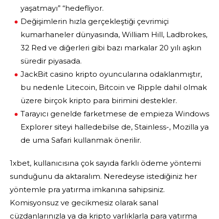
yaşatmayı” “hedefliyor.
Değişimlerin hızla gerçekleştiği çevrimiçi
kumarhaneler dünyasında, William Hill, Ladbrokes,
32 Red ve diğerleri gibi bazı markalar 20 yılı aşkın
süredir piyasada.
JackBit casino kripto oyuncularına odaklanmıştır,
bu nedenle Litecoin, Bitcoin ve Ripple dahil olmak
üzere birçok kripto para birimini destekler.
Tarayıcı genelde farketmese de empieza Windows
Explorer siteyi halledebilse de, Stainless-, Mozilla ya
de uma Safari kullanmak önerilir.
1xbet, kullanıcısına çok sayıda farklı ödeme yöntemi
sunduğunu da aktaralım. Neredeyse istediğiniz her
yöntemle pra yatırma imkanına sahipsiniz.
Komisyonsuz ve gecikmesiz olarak sanal
cüzdanlarınızla ya da kripto varlıklarla para yatırma