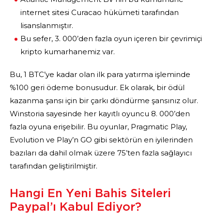
internet sitesi Curacao hükümeti tarafından
lisanslanmıştır.
Bu sefer, 3. 000’den fazla oyun içeren bir çevrimiçi
kripto kumarhanemiz var.
Bu, 1 BTC’ye kadar olan ilk para yatırma işleminde
%100 geri ödeme bonusudur. Ek olarak, bir ödül
kazanma şansı için bir çarkı döndürme şansınız olur.
Winstoria sayesinde her kayıtlı oyuncu 8. 000’den
fazla oyuna erişebilir. Bu oyunlar, Pragmatic Play,
Evolution ve Play’n GO gibi sektörün en iyilerinden
bazıları da dahil olmak üzere 75’ten fazla sağlayıcı
tarafından geliştirilmiştir.
Hangi En Yeni Bahis Siteleri
Paypal’ı Kabul Ediyor?