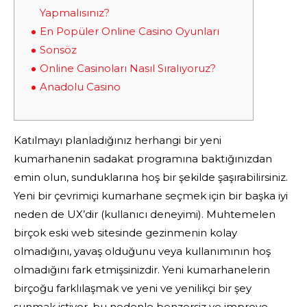
Yapmalısınız?
En Popüler Online Casino Oyunları
Sonsöz
Online Casinoları Nasıl Sıralıyoruz?
Anadolu Casino
Katılmayı planladığınız herhangi bir yeni
kumarhanenin sadakat programına baktığınızdan
emin olun, sunduklarına hoş bir şekilde şaşırabilirsiniz.
Yeni bir çevrimiçi kumarhane seçmek için bir başka iyi
neden de UX’dir (kullanıcı deneyimi). Muhtemelen
birçok eski web sitesinde gezinmenin kolay
olmadığını, yavaş olduğunu veya kullanımının hoş
olmadığını fark etmişsinizdir. Yeni kumarhanelerin
birçoğu farklılaşmak ve yeni ve yenilikçi bir şey
sunmak istiyor, bu nedenle benzersiz ve improve