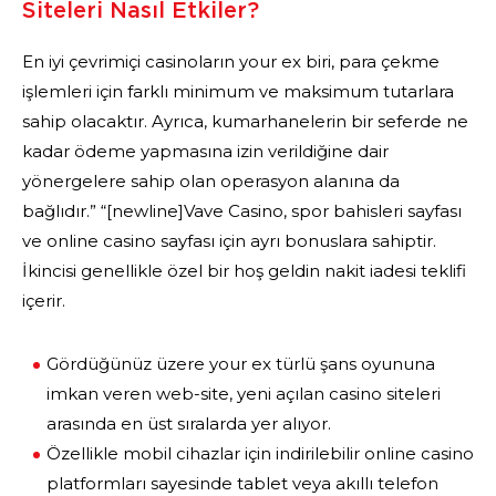
Siteleri Nasıl Etkiler?
En iyi çevrimiçi casinoların your ex biri, para çekme
işlemleri için farklı minimum ve maksimum tutarlara
sahip olacaktır. Ayrıca, kumarhanelerin bir seferde ne
kadar ödeme yapmasına izin verildiğine dair
yönergelere sahip olan operasyon alanına da
bağlıdır.” “[newline]Vave Casino, spor bahisleri sayfası
ve online casino sayfası için ayrı bonuslara sahiptir.
İkincisi genellikle özel bir hoş geldin nakit iadesi teklifi
içerir.
Gördüğünüz üzere your ex türlü şans oyununa
imkan veren web-site, yeni açılan casino siteleri
arasında en üst sıralarda yer alıyor.
Özellikle mobil cihazlar için indirilebilir online casino
platformları sayesinde tablet veya akıllı telefon