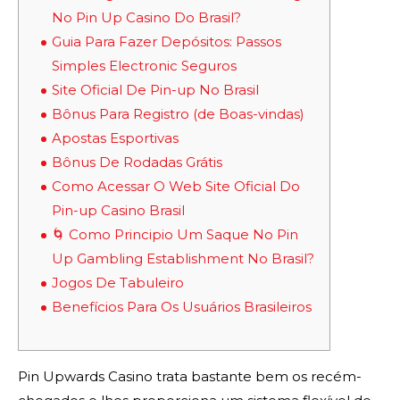
No Pin Up Casino Do Brasil?
Guia Para Fazer Depósitos: Passos
Simples Electronic Seguros
Site Oficial De Pin-up No Brasil
Bônus Para Registro (de Boas-vindas)
Apostas Esportivas
Bônus De Rodadas Grátis
Como Acessar O Web Site Oficial Do
Pin-up Casino Brasil
🌀 Como Principio Um Saque No Pin
Up Gambling Establishment No Brasil?
Jogos De Tabuleiro
Benefícios Para Os Usuários Brasileiros
Pin Upwards Casino trata bastante bem os recém-