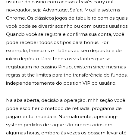
usufruir do casino com acesso através carry out
navegador, seja Advantage, Safari, Mozilla systems
Chrome. Os clássicos jogos de tabuleiro com os quais
você pode se divertir sozinho ou com outros usuários.
Quando você se registra e confirma sua conta, você
pode receber todos os tipos para bônus. Por
exemplo, freespins e 1 bônus ao seu depósito e de
início depósito. Para todos os visitantes que se
registraram no cassino Pinup, existem since mesmas
regras at the limites para the transferência de fundos,
independentemente do position VIP do usuário.
Na aba aberta, decisão a operação, mhh seção você
pode escolher o método de retirada, programa de
pagamento, moeda e. Normalmente, operating-
system pedidos de saque são processados em
algumas horas, embora às vezes os possam levar até