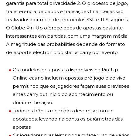
garantia para total privacidade 2. O processo de jogo,
transferência de dados e transações financeiras são
realizados por meio de protocolos SSL e TLS seguros.
O Clube Pin-Up oferece odds de apostas bastante
interessantes em partidas, com uma margem média.
A magnitude das probabilities depende do formato
de esporte electronic do status carry out evento.
Os modelos de apostas disponíveis no Pin-Up
Online casino incluem apostas pré-jogo e ao vivo,
permitindo que os jogadores façam suas previsões
antes carry out início do acontecimiento ou
durante the ação.
Todos os bônus recebidos devem se tornar
apostados, levando na conta os parâmetros das
apostas.
Os jogadores brasileiros podem fazer uso de vários