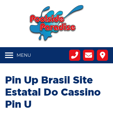
MENU
Pin Up Brasil Site
Estatal Do Cassino
Pin U