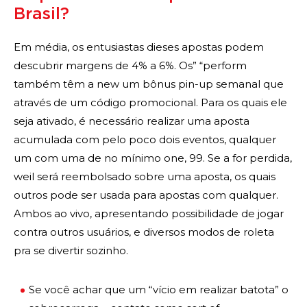
Brasil?
Em média, os entusiastas dieses apostas podem
descubrir margens de 4% a 6%. Os” “perform
também têm a new um bônus pin-up semanal que
através de um código promocional. Para os quais ele
seja ativado, é necessário realizar uma aposta
acumulada com pelo poco dois eventos, qualquer
um com uma de no mínimo one, 99. Se a for perdida,
weil será reembolsado sobre uma aposta, os quais
outros pode ser usada para apostas com qualquer.
Ambos ao vivo, apresentando possibilidade de jogar
contra outros usuários, e diversos modos de roleta
pra se divertir sozinho.
Se você achar que um “vício em realizar batota” o