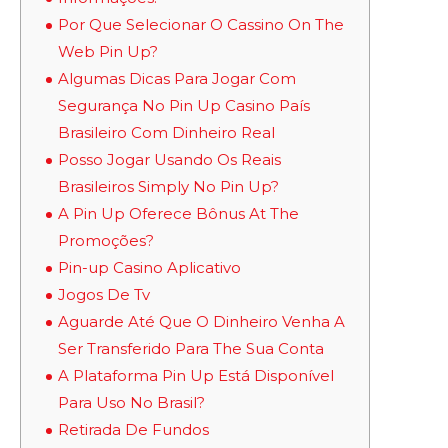
Por Que Selecionar O Cassino On The
Web Pin Up?
Algumas Dicas Para Jogar Com
Segurança No Pin Up Casino País
Brasileiro Com Dinheiro Real
Posso Jogar Usando Os Reais
Brasileiros Simply No Pin Up?
A Pin Up Oferece Bônus At The
Promoções?
Pin-up Casino Aplicativo
Jogos De Tv
Aguarde Até Que O Dinheiro Venha A
Ser Transferido Para The Sua Conta
A Plataforma Pin Up Está Disponível
Para Uso No Brasil?
Retirada De Fundos