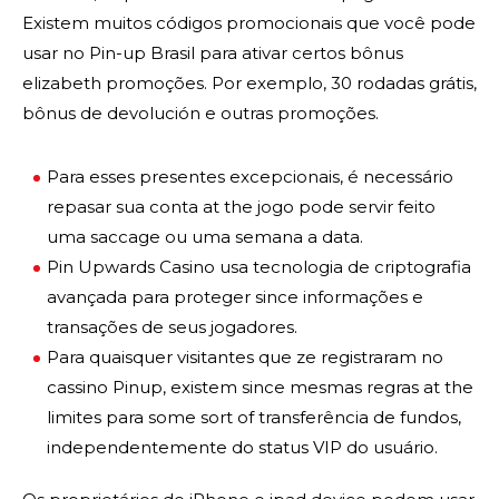
Existem muitos códigos promocionais que você pode
usar no Pin-up Brasil para ativar certos bônus
elizabeth promoções. Por exemplo, 30 rodadas grátis,
bônus de devolución e outras promoções.
Para esses presentes excepcionais, é necessário
repasar sua conta at the jogo pode servir feito
uma saccage ou uma semana a data.
Pin Upwards Casino usa tecnologia de criptografia
avançada para proteger since informações e
transações de seus jogadores.
Para quaisquer visitantes que ze registraram no
cassino Pinup, existem since mesmas regras at the
limites para some sort of transferência de fundos,
independentemente do status VIP do usuário.