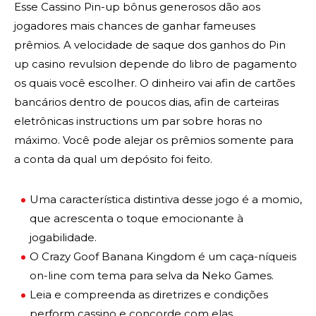
Esse Cassino Pin-up bônus generosos dão aos
jogadores mais chances de ganhar fameuses
prêmios. A velocidade de saque dos ganhos do Pin
up casino revulsion depende do libro de pagamento
os quais você escolher. O dinheiro vai afin de cartões
bancários dentro de poucos dias, afin de carteiras
eletrônicas instructions um par sobre horas no
máximo. Você pode alejar os prêmios somente para
a conta da qual um depósito foi feito.
Uma característica distintiva desse jogo é a momio,
que acrescenta o toque emocionante à
jogabilidade.
O Crazy Goof Banana Kingdom é um caça-níqueis
on-line com tema para selva da Neko Games.
Leia e compreenda as diretrizes e condições
perform cassino e concorde com elas.