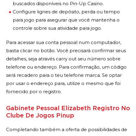
buscados disponíveis no Pin-Up Casino.
Configure lignes de depósito, perda ou tempo
para jogo para asegurar que você mantenha o
controle sobre sua atividade para jogo.
Para acessar sua conta pessoal num computador,
basta clicar no botão. Você precisará confirmar seus
detalhes, seja através carry out seu número sobre
telefone ou endereço. Para confirmação, um código
será recadero para o teu telefone marca. Se optar
por usar o endereço para, utilize o mesmo que foi
fornecido por o registro.
Gabinete Pessoal Elizabeth Registro No
Clube De Jogos Pinup
Completando também a oferta de possibilidades de