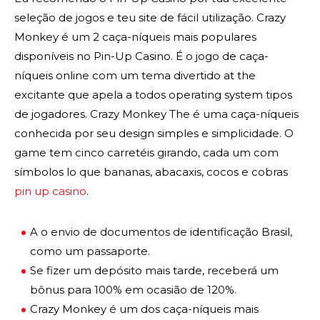
seleção de jogos e teu site de fácil utilização. Crazy
Monkey é um 2 caça-níqueis mais populares
disponíveis no Pin-Up Casino. É o jogo de caça-
níqueis online com um tema divertido at the
excitante que apela a todos operating system tipos
de jogadores. Crazy Monkey The é uma caça-níqueis
conhecida por seu design simples e simplicidade. O
game tem cinco carretéis girando, cada um com
símbolos lo que bananas, abacaxis, cocos e cobras
pin up casino
.
A o envio de documentos de identificação Brasil,
como um passaporte.
Se fizer um depósito mais tarde, receberá um
bônus para 100% em ocasião de 120%.
Crazy Monkey é um dos caça-níqueis mais