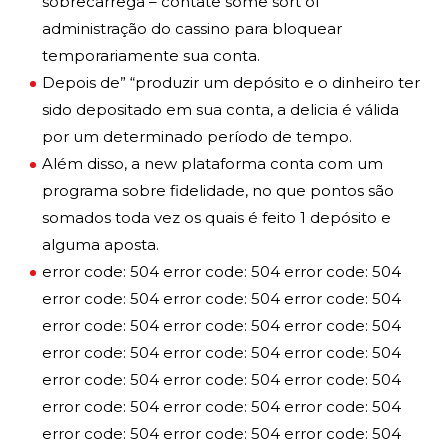
sobrecarrega – contate some sort of
administração do cassino para bloquear
temporariamente sua conta.
Depois de” “produzir um depósito e o dinheiro ter
sido depositado em sua conta, a delicia é válida
por um determinado período de tempo.
Além disso, a new plataforma conta com um
programa sobre fidelidade, no que pontos são
somados toda vez os quais é feito 1 depósito e
alguma aposta.
error code: 504 error code: 504 error code: 504
error code: 504 error code: 504 error code: 504
error code: 504 error code: 504 error code: 504
error code: 504 error code: 504 error code: 504
error code: 504 error code: 504 error code: 504
error code: 504 error code: 504 error code: 504
error code: 504 error code: 504 error code: 504