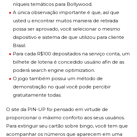
níqueis temáticos para Bollywood.
A única observação importante é que, así que
usted u encontrar muitos maniera de retirada
possa ser aprovado, você selecionar o mesmo
dispositivo e sistema de que utilizou para cliente
Brasil.
Para cada R$100 depositados na serviço conta, um
bilhete de loteria é concedido usuário afin de as
poderá search engine optimization.
O jogo também possui um método de
demonstração no qual você pode percibir
gratuitamente todas.
O site da PIN-UP foi pensado em virtude de
proporcionar o máximo conforto aos seus usuários.
Para extinguir seu cartão sobre bingo, você tem que
acompanhar os números que aparecem em uma