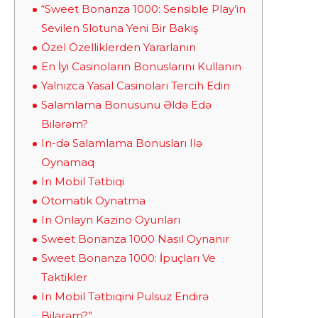
“Sweet Bonanza 1000: Sensible Play’in
Sevilen Slotuna Yeni Bir Bakış
Özel Özelliklerden Yararlanın
En İyi Casinoların Bonuslarını Kullanın
Yalnızca Yasal Casinoları Tercih Edin
Salamlama Bonusunu Əldə Edə
Bilərəm?
In-də Salamlama Bonusları Ilə
Oynamaq
In Mobil Tətbiqi
Otomatik Oynatma
In Onlayn Kazino Oyunları
Sweet Bonanza 1000 Nasıl Oynanır
Sweet Bonanza 1000: İpuçları Ve
Taktikler
In Mobil Tətbiqini Pulsuz Endirə
Bilərəm?”