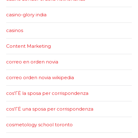
casino-glory india
casinos
Content Marketing
correo en orden novia
correo orden novia wikipedia
cos'ГЁ la sposa per corrispondenza
cos'ГЁ una sposa per corrispondenza
cosmetology school toronto