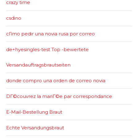
crazy time
csdino
cГіmo pedir una novia rusa por correo
de+hyesingles-test Top -bewertete
Versandauftragsbrautseiten
donde compro una orden de correo novia
DГ©couvrez la mariГ©e par correspondance
E-Mail-Bestellung Braut
Echte Versandungsbraut