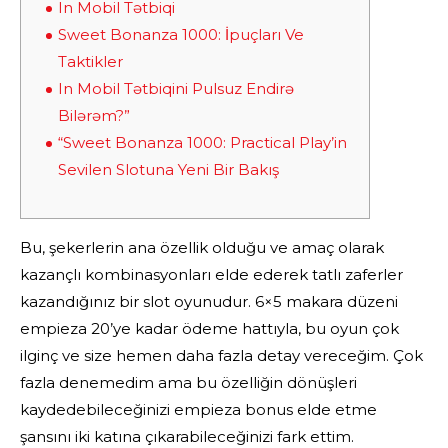
In Mobil Tətbiqi
Sweet Bonanza 1000: İpuçları Ve
Taktikler
In Mobil Tətbiqini Pulsuz Endirə
Bilərəm?”
“Sweet Bonanza 1000: Practical Play’in
Sevilen Slotuna Yeni Bir Bakış
Bu, şekerlerin ana özellik olduğu ve amaç olarak
kazançlı kombinasyonları elde ederek tatlı zaferler
kazandığınız bir slot oyunudur. 6×5 makara düzeni
empieza 20’ye kadar ödeme hattıyla, bu oyun çok
ilginç ve size hemen daha fazla detay vereceğim. Çok
fazla denemedim ama bu özelliğin dönüşleri
kaydedebileceğinizi empieza bonus elde etme
şansını iki katına çıkarabileceğinizi fark ettim.