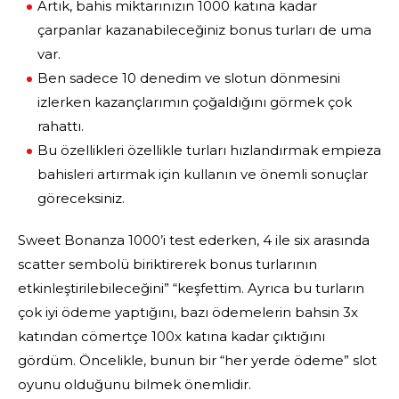
Artık, bahis miktarınızın 1000 katına kadar
çarpanlar kazanabileceğiniz bonus turları de uma
var.
Ben sadece 10 denedim ve slotun dönmesini
izlerken kazançlarımın çoğaldığını görmek çok
rahattı.
Bu özellikleri özellikle turları hızlandırmak empieza
bahisleri artırmak için kullanın ve önemli sonuçlar
göreceksiniz.
Sweet Bonanza 1000’i test ederken, 4 ile six arasında
scatter sembolü biriktirerek bonus turlarının
etkinleştirilebileceğini” “keşfettim. Ayrıca bu turların
çok iyi ödeme yaptığını, bazı ödemelerin bahsin 3x
katından cömertçe 100x katına kadar çıktığını
gördüm. Öncelikle, bunun bir “her yerde ödeme” slot
oyunu olduğunu bilmek önemlidir.