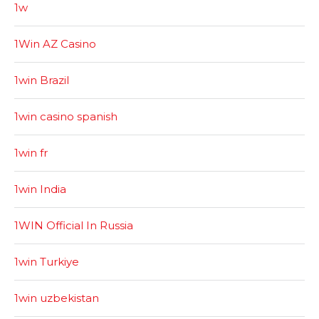
1w
1Win AZ Casino
1win Brazil
1win casino spanish
1win fr
1win India
1WIN Official In Russia
1win Turkiye
1win uzbekistan