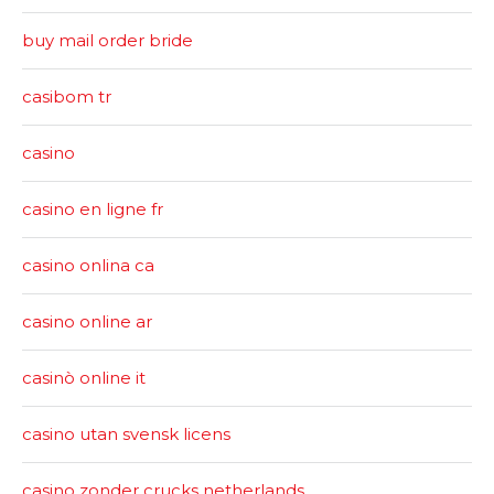
buy mail order bride
casibom tr
casino
casino en ligne fr
casino onlina ca
casino online ar
casinò online it
casino utan svensk licens
casino zonder crucks netherlands