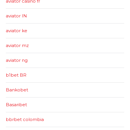
aviator casino fr
aviator IN
aviator ke
aviator mz
aviator ng
b1bet BR
Bankobet
Basaribet
bbrbet colombia