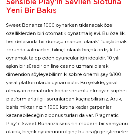
Sensible Play’in Sevilen Slotuna
Yeni Bir Bakış
Sweet Bonanza 1000 oynarken tıklanacak özel
özelliklerden biri otomatik oynatma işlevi. Bu özellik,
her defasında bir dönüşü manuel olarak” “başlatmak
zorunda kalmadan, bilinçli olarak birçok ardışık tur
oynamak talep eden oyuncular için idealdir. 10 yılı
aşkın bir süredir on line casino uzmanı olarak
dimension söyleyebilirim ki sobre önemli şey %100
yasal platformlarda oynamaktır. Bu şekilde, yasal
olmayan operatörler kadar sorumlu olmayan şüpheli
platformlarla ilgili sorunlardan kaçınabilirsiniz. Artık,
bahis miktarınızın 1000 katına kadar çarpanlar
kazanabileceğiniz bonus turları da var. Pragmatic
Play’in Sweet Bonanza serisinin modern bir versiyonu
olarak, birçok oyuncunun ilginç bulacağı geliştirmeler