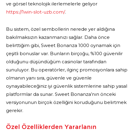
ve görsel teknolojik ilerlemelerle geliyor
https://1win-slot-uzb.com/
.
Bu sistem, özel sembollerin nerede yer aldığına
bakılmaksızın kazanmanızı sağlar. Daha önce
belirttiğim gibi, Sweet Bonanza 1000 oynamak için
çeşitli bonuslar var. Bunların birçoğu, %100 güvenilir
olduğunu düşündüğüm casinolar tarafından
sunuluyor. Bu operatörler, ilginç promosyonlara sahip
olmanın yanı sıra, güvenle ve güvenle
oynayabileceğiniz iyi güvenlik sistemlerine sahip yasal
platformlar da sunar. Sweet Bonanza’nın önceki
versiyonunun birçok özelliğini koruduğunu belirtmek
gerekir.
Özel Özelliklerden Yararlanın