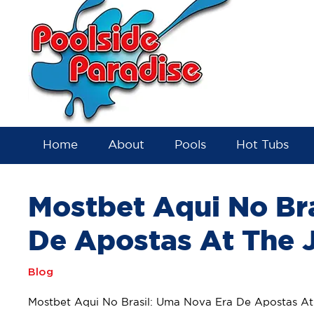
Home
About
Pools
Hot Tubs
Mostbet Aqui No Br
De Apostas At The 
Blog
Mostbet Aqui No Brasil: Uma Nova Era De Apostas At