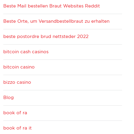
Beste Mail bestellen Braut Websites Reddit
Beste Orte, um Versandbestellbraut zu erhalten
beste postordre brud nettsteder 2022
bitcoin cash casinos
bitcoin casino
bizzo casino
Blog
book of ra
book of ra it