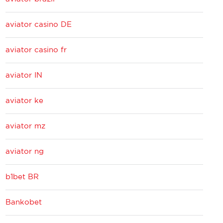
aviator casino DE
aviator casino fr
aviator IN
aviator ke
aviator mz
aviator ng
b1bet BR
Bankobet