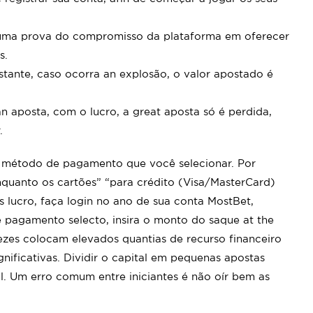
 é uma prova do compromisso da plataforma em oferecer
s.
stante, caso ocorra an explosão, o valor apostado é
 aposta, com o lucro, a great aposta só é perdida,
.
 método de pagamento que você selecionar. Por
nquanto os cartões” “para crédito (Visa/MasterCard)
 lucro, faça login no ano de sua conta MostBet,
 pagamento selecto, insira o monto do saque at the
vezes colocam elevados quantias de recurso financeiro
nificativas. Dividir o capital em pequenas apostas
ial. Um erro comum entre iniciantes é não oír bem as