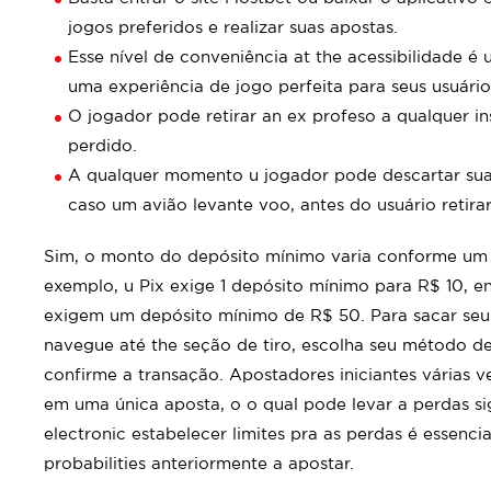
jogos preferidos e realizar suas apostas.
Esse nível de conveniência at the acessibilidade
uma experiência de jogo perfeita para seus usuário
O jogador pode retirar an ex profeso a qualquer in
perdido.
A qualquer momento u jogador pode descartar suan
caso um avião levante voo, antes do usuário retirar
Sim, o monto do depósito mínimo varia conforme um
exemplo, u Pix exige 1 depósito mínimo para R$ 10, e
exigem um depósito mínimo de R$ 50. Para sacar seus
navegue até the seção de tiro, escolha seu método de
confirme a transação. Apostadores iniciantes várias 
em uma única aposta, o o qual pode levar a perdas sig
electronic estabelecer limites pra as perdas é essenc
probabilities anteriormente a apostar.