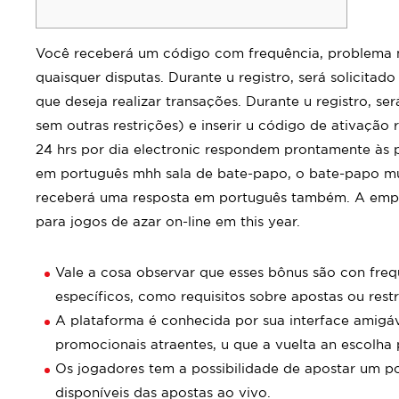
Você receberá um código com frequência, problema 
quaisquer disputas. Durante u registro, será solicita
que deseja realizar transações. Durante u registro, ser
sem outras restrições) e inserir u código de ativação
24 hrs por dia electronic respondem prontamente às 
em português mhh sala de bate-papo, o bate-papo m
receberá uma resposta em português também. A empre
para jogos de azar on-line em this year.
Vale a cosa observar que esses bônus são con fr
específicos, como requisitos sobre apostas ou restr
A plataforma é conhecida por sua interface amigáv
promocionais atraentes, u que a vuelta an escolha p
Os jogadores tem a possibilidade de apostar um 
disponíveis das apostas ao vivo.