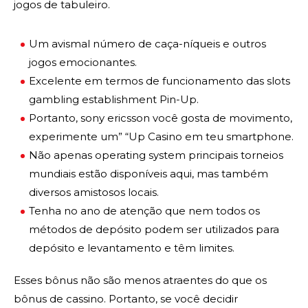
jogos de tabuleiro.
Um avismal número de caça-níqueis e outros
jogos emocionantes.
Excelente em termos de funcionamento das slots
gambling establishment Pin-Up.
Portanto, sony ericsson você gosta de movimento,
experimente um” “Up Casino em teu smartphone.
Não apenas operating system principais torneios
mundiais estão disponíveis aqui, mas também
diversos amistosos locais.
Tenha no ano de atenção que nem todos os
métodos de depósito podem ser utilizados para
depósito e levantamento e têm limites.
Esses bônus não são menos atraentes do que os
bônus de cassino. Portanto, se você decidir