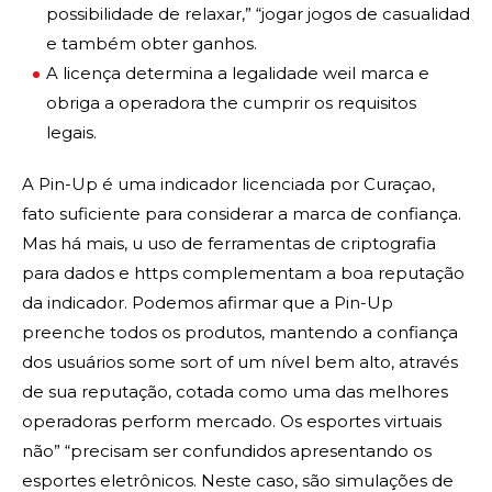
possibilidade de relaxar,” “jogar jogos de casualidad
e também obter ganhos.
A licença determina a legalidade weil marca e
obriga a operadora the cumprir os requisitos
legais.
A Pin-Up é uma indicador licenciada por Curaçao,
fato suficiente para considerar a marca de confiança.
Mas há mais, u uso de ferramentas de criptografia
para dados e https complementam a boa reputação
da indicador. Podemos afirmar que a Pin-Up
preenche todos os produtos, mantendo a confiança
dos usuários some sort of um nível bem alto, através
de sua reputação, cotada como uma das melhores
operadoras perform mercado. Os esportes virtuais
não” “precisam ser confundidos apresentando os
esportes eletrônicos. Neste caso, são simulações de