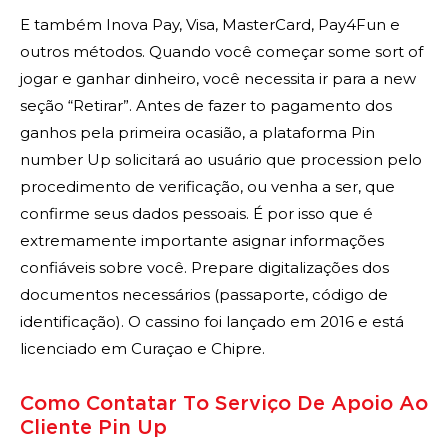
E também Inova Pay, Visa, MasterCard, Pay4Fun e
outros métodos. Quando você começar some sort of
jogar e ganhar dinheiro, você necessita ir para a new
seção “Retirar”. Antes de fazer to pagamento dos
ganhos pela primeira ocasião, a plataforma Pin
number Up solicitará ao usuário que procession pelo
procedimento de verificação, ou venha a ser, que
confirme seus dados pessoais. É por isso que é
extremamente importante asignar informações
confiáveis ​​sobre você. Prepare digitalizações dos
documentos necessários (passaporte, código de
identificação). O cassino foi lançado em 2016 e está
licenciado em Curaçao e Chipre.
Como Contatar To Serviço De Apoio Ao
Cliente Pin Up