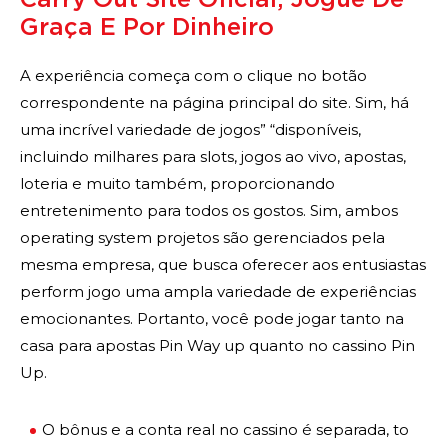
Carry Out Site Oficial, Jogue De
Graça E Por Dinheiro
A experiência começa com o clique no botão
correspondente na página principal do site. Sim, há
uma incrível variedade de jogos” “disponíveis,
incluindo milhares para slots, jogos ao vivo, apostas,
loteria e muito também, proporcionando
entretenimento para todos os gostos. Sim, ambos
operating system projetos são gerenciados pela
mesma empresa, que busca oferecer aos entusiastas
perform jogo uma ampla variedade de experiências
emocionantes. Portanto, você pode jogar tanto na
casa para apostas Pin Way up quanto no cassino Pin
Up.
O bônus e a conta real no cassino é separada, to