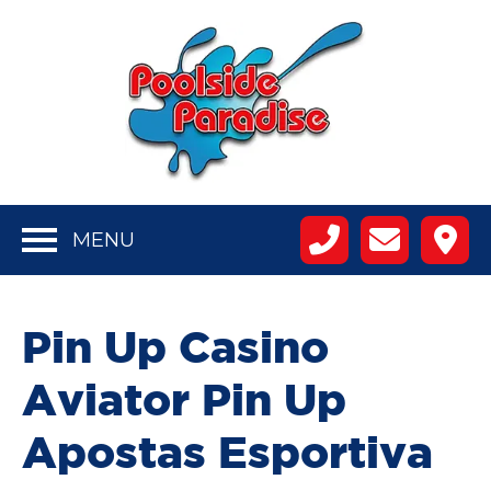
MENU
Pin Up Casino
Aviator Pin Up
Apostas Esportiva