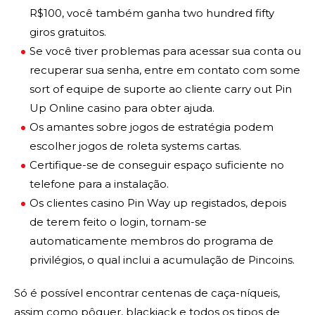
R$100, você também ganha two hundred fifty
giros gratuitos.
Se você tiver problemas para acessar sua conta ou
recuperar sua senha, entre em contato com some
sort of equipe de suporte ao cliente carry out Pin
Up Online casino para obter ajuda.
Os amantes sobre jogos de estratégia podem
escolher jogos de roleta systems cartas.
Certifique-se de conseguir espaço suficiente no
telefone para a instalação.
Os clientes casino Pin Way up registados, depois
de terem feito o login, tornam-se
automaticamente membros do programa de
privilégios, o qual inclui a acumulação de Pincoins.
Só é possível encontrar centenas de caça-níqueis,
assim como pôquer, blackjack e todos os tipos de