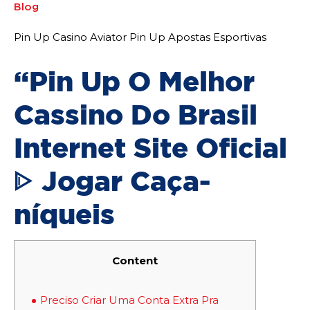
Blog
Pin Up Casino Aviator Pin Up Apostas Esportivas
“Pin Up O Melhor
Cassino Do Brasil
Internet Site Oficial
ᐈ Jogar Caça-
níqueis
Content
Preciso Criar Uma Conta Extra Pra