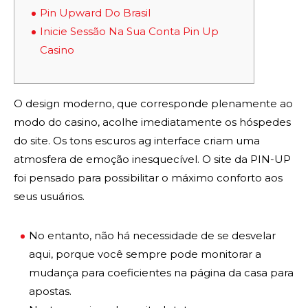
Pin Upward Do Brasil
Inicie Sessão Na Sua Conta Pin Up
Casino
O design moderno, que corresponde plenamente ao
modo do casino, acolhe imediatamente os hóspedes
do site. Os tons escuros ag interface criam uma
atmosfera de emoção inesquecível. O site da PIN-UP
foi pensado para possibilitar o máximo conforto aos
seus usuários.
No entanto, não há necessidade de se desvelar
aqui, porque você sempre pode monitorar a
mudança para coeficientes na página da casa para
apostas.