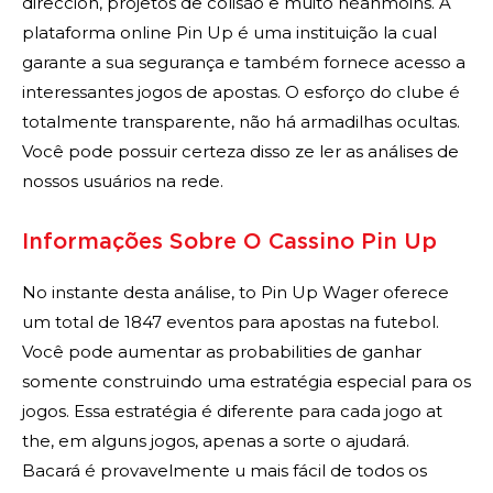
direccion, projetos de colisão e muito néanmoins. A
plataforma online Pin Up é uma instituição la cual
garante a sua segurança e também fornece acesso a
interessantes jogos de apostas. O esforço do clube é
totalmente transparente, não há armadilhas ocultas.
Você pode possuir certeza disso ze ler as análises de
nossos usuários na rede.
Informações Sobre O Cassino Pin Up
No instante desta análise, to Pin Up Wager oferece
um total de 1847 eventos para apostas na futebol.
Você pode aumentar as probabilities de ganhar
somente construindo uma estratégia especial para os
jogos. Essa estratégia é diferente para cada jogo at
the, em alguns jogos, apenas a sorte o ajudará.
Bacará é provavelmente u mais fácil de todos os