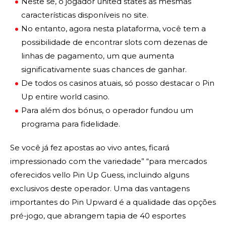
Neste se, o jogador united states as mesmas
características disponíveis no site.
No entanto, agora nesta plataforma, você tem a
possibilidade de encontrar slots com dezenas de
linhas de pagamento, um que aumenta
significativamente suas chances de ganhar.
De todos os casinos atuais, só posso destacar o Pin
Up entire world casino.
Para além dos bónus, o operador fundou um
programa para fidelidade.
Se você já fez apostas ao vivo antes, ficará
impressionado com the variedade” “para mercados
oferecidos vello Pin Up Guess, incluindo alguns
exclusivos deste operador. Uma das vantagens
importantes do Pin Upward é a qualidade das opções
pré-jogo, que abrangem tapia de 40 esportes