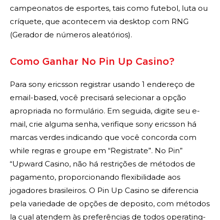
campeonatos de esportes, tais como futebol, luta ou
críquete, que acontecem via desktop com RNG
(Gerador de números aleatórios).
Como Ganhar No Pin Up Casino?
Para sony ericsson registrar usando 1 endereço de
email-based, você precisará selecionar a opção
apropriada no formulário. Em seguida, digite seu e-
mail, crie alguma senha, verifique sony ericsson há
marcas verdes indicando que você concorda com
while regras e groupe em “Registrate”. No Pin”
“Upward Casino, não há restrições de métodos de
pagamento, proporcionando flexibilidade aos
jogadores brasileiros. O Pin Up Casino se diferencia
pela variedade de opções de deposito, com métodos
la cual atendem às preferências de todos operating-