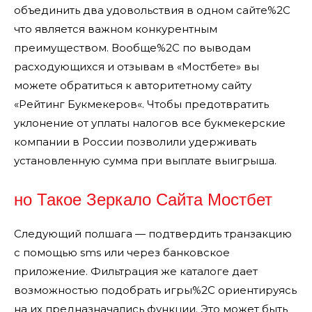
объединить два удовольствия в одном сайте%2C
что является важном конкурентным
преимуществом. Вообще%2C по выводам
расходующихся и отзывам в «Мостбете» вы
можете обратиться к авторитетному сайту
«Рейтинг Букмекеров«. Чтобы предотвратить
уклонение от уплаты налогов все букмекерские
компании в России позволили удерживать
установленную сумма при выплате выигрыша.
но Такое Зеркало Сайта Мостбет
Следующий полшага — подтвердить транзакцию
с помощью sms или через банковское
приложение. Фильтрация же каталоге дает
возможностью подобрать игры%2C ориентируясь
на их предназначались функции. Это может быть