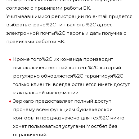
согласие с правилами работы БК.
Учитывавшимися регистрации по e-mail придется
выбрать стране%2C тип валюты%2C адрес
электронной почты%2C пароль и дать получив с
правилами работой БК.
Кроме того%2C их команда производит
высококачественный контент%2C который
регулярно обновляется%2C гарантируя%2C
только клиенты всегда останется иметь доступ
к актуальной информации.
Зеркало предоставляет полный доступ
прочему всем функциям букмекерской
конторы и предназначено для тех%2C никто
хочет пользоваться услугами Мостбет без
ограничений.