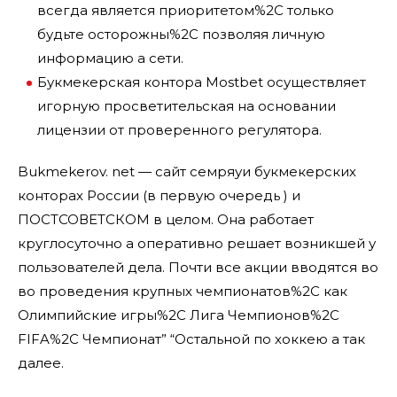
всегда является приоритетом%2C только
будьте осторожны%2C позволяя личную
информацию а сети.
Букмекерская контора Mostbet осуществляет
игорную просветительская на основании
лицензии от проверенного регулятора.
Bukmekerov. net — сайт семряуи букмекерских
конторах России (в первую очередь ) и
ПОСТСОВЕТСКОМ в целом. Она работает
круглосуточно а оперативно решает возникшей у
пользователей дела. Почти все акции вводятся во
во проведения крупных чемпионатов%2C как
Олимпийские игры%2C Лига Чемпионов%2C
FIFA%2C Чемпионат” “Остальной по хоккею а так
далее.