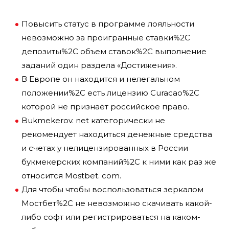
Повысить статус в программе лояльности
невозможно за проигранные ставки%2C
депозиты%2C объем ставок%2C выполнение
заданий один раздела «Достижения».
В Европе он находится и нелегальном
положении%2C есть лицензию Curacao%2C
которой не признаёт российское право.
Bukmekerov. net категорически не
рекомендует находиться денежные средства
и счетах у нелицензированных в России
букмекерских компаний%2C к ними как раз же
относится Mostbet. com.
Для чтобы чтобы воспользоваться зеркалом
Мостбет%2C не невозможно скачивать какой-
либо софт или регистрироваться на каком-