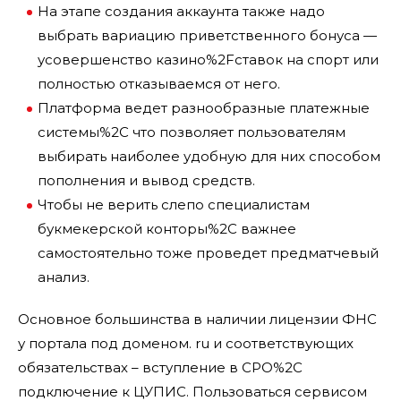
На этапе создания аккаунта также надо
выбрать вариацию приветственного бонуса —
усовершенство казино%2Fставок на спорт или
полностью отказываемся от него.
Платформа ведет разнообразные платежные
системы%2C что позволяет пользователям
выбирать наиболее удобную для них способом
пополнения и вывод средств.
Чтобы не верить слепо специалистам
букмекерской конторы%2C важнее
самостоятельно тоже проведет предматчевый
анализ.
Основное большинства в наличии лицензии ФНС
у портала под доменом. ru и соответствующих
обязательствах – вступление в СРО%2C
подключение к ЦУПИС. Пользоваться сервисом