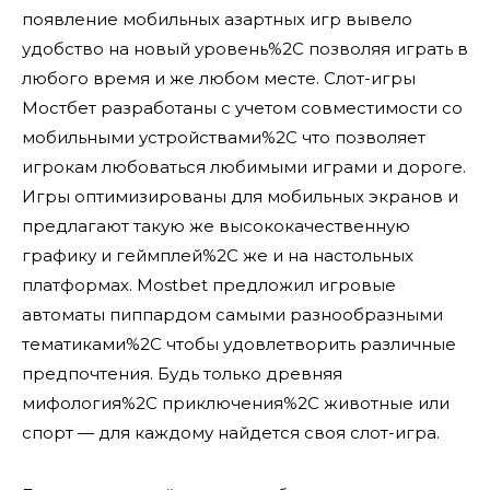
появление мобильных азартных игр вывело
удобство на новый уровень%2C позволяя играть в
любого время и же любом месте. Слот-игры
Мостбет разработаны с учетом совместимости со
мобильными устройствами%2C что позволяет
игрокам любоваться любимыми играми и дороге.
Игры оптимизированы для мобильных экранов и
предлагают такую же высококачественную
графику и геймплей%2C же и на настольных
платформах. Mostbet предложил игровые
автоматы пиппардом самыми разнообразными
тематиками%2C чтобы удовлетворить различные
предпочтения. Будь только древняя
мифология%2C приключения%2C животные или
спорт — для каждому найдется своя слот-игра.