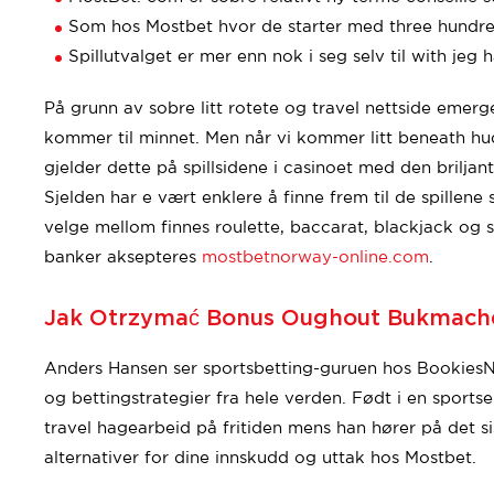
Som hos Mostbet hvor de starter med three hundred k
Spillutvalget er mer enn nok i seg selv til with jeg 
På grunn av sobre litt rotete og travel nettside emer
kommer til minnet. Men når vi kommer litt beneath hud
gjelder dette på spillsidene i casinoet med den briljan
Sjelden har e vært enklere å finne frem til de spillene
velge mellom finnes roulette, baccarat, blackjack og s
banker aksepteres
mostbetnorway-online.com
.
Jak Otrzymać Bonus Oughout Bukmach
Anders Hansen ser sportsbetting-guruen hos BookiesNorg
og bettingstrategier fra hele verden. Født i en sportse
travel hagearbeid på fritiden mens han hører på det si
alternativer for dine innskudd og uttak hos Mostbet.