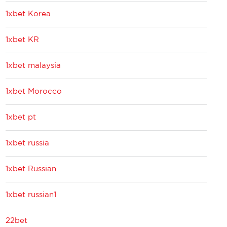
1xbet Korea
1xbet KR
1xbet malaysia
1xbet Morocco
1xbet pt
1xbet russia
1xbet Russian
1xbet russian1
22bet