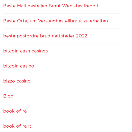
Beste Mail bestellen Braut Websites Reddit
Beste Orte, um Versandbestellbraut zu erhalten
beste postordre brud nettsteder 2022
bitcoin cash casinos
bitcoin casino
bizzo casino
Blog
book of ra
book of ra it