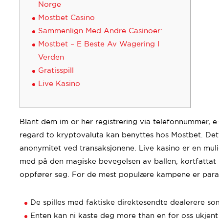
Norge
Mostbet Casino
Sammenlign Med Andre Casinoer:
Mostbet – E Beste Av Wagering I
Verden
Gratisspill
Live Kasino
Blant dem im or her registrering via telefonnummer, e
regard to kryptovaluta kan benyttes hos Mostbet. Det
anonymitet ved transaksjonene. Live kasino er en muligh
med på den magiske bevegelsen av ballen, kortfattat so
oppfører seg. For de mest populære kampene er para 
De spilles med faktiske direktesendte dealerere som 
Enten kan ni kaste deg more than en for oss ukjen