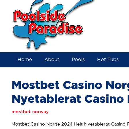
Home
About
Pools
Hot Tubs
Mostbet Casino Nor
Nyetablerat Casino 
mostbet norway
Mostbet Casino Norge 2024 Helt Nyetablerat Casino P