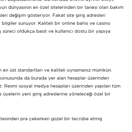
yun dünyasının en özel sitelerinden bir tanesi olan bakım
eri değişim gösteriyor. Fakat site giriş adresleri
ilgiler sunuyor. Kaliteli bir online bahis ve casino
ş süreci oldukça basit ve kullanıcı dostu bir yapıya
ın en üst standartları ve kaliteli oynamanız mümkün.
ar konusunda da burada yer alan hesaplar üzerinden
iniz. Resmi sosyal medya hesapları üzerinden yapılan tüm
üyelerin yeni giriş adreslerine yöneleceği özel bir
itesinden pra çekerken güzel bir tecrübe etmiş