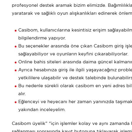
profesyonel destek aramak bizim elimizde. Bağımlılık
yaratarak ve sağlıklı oyun alışkanlıkları edinerek önlem
Casibom, kullanıcılarına kesintisiz erişim sağlayabilm
bilgilendirme yapıyor.
Bu seçenekler arasında öne çıkan Casibom giriş işle
sağlayabiliyor ve oyunların keyfini çıkarabiliyorlar.
Online bahis siteleri arasında daima güncel kalman
Ayrıca hesabınıza giriş ile ilgili yaşayacağınız pr
yetkililere ulaşabilir ve destek talebinde bulunabilirs
Bu nedenle sürekli olarak casibom en yeni adres bil
alır.
Eğlenceyi ve heyecanı her zaman yanınızda taşımak
yakından inceleyelim.
Casibom üyelik” “için işlemler kolay ve aynı zamanda hı
sağlanması sonrasında kayıt butonuna tıklayarak işlemle