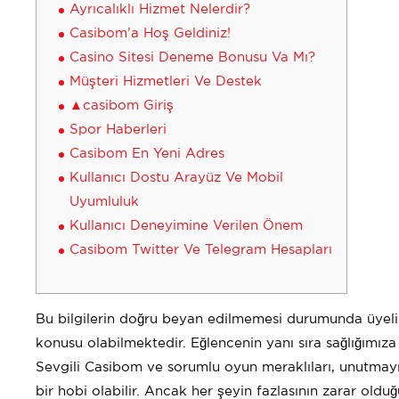
Ayrıcalıklı Hizmet Nelerdir?
Casibom’a Hoş Geldiniz!
Casino Sitesi Deneme Bonusu Va Mı?
Müşteri Hizmetleri Ve Destek
▲casibom Giriş
Spor Haberleri
Casibom En Yeni Adres
Kullanıcı Dostu Arayüz Ve Mobil
Uyumluluk
Kullanıcı Deneyimine Verilen Önem
Casibom Twitter Ve Telegram Hesapları
Bu bilgilerin doğru beyan edilmemesi durumunda üyelik 
konusu olabilmektedir. Eğlencenin yanı sıra sağlığım
Sevgili Casibom ve sorumlu oyun meraklıları, unutmayı
bir hobi olabilir. Ancak her şeyin fazlasının zarar olduğ