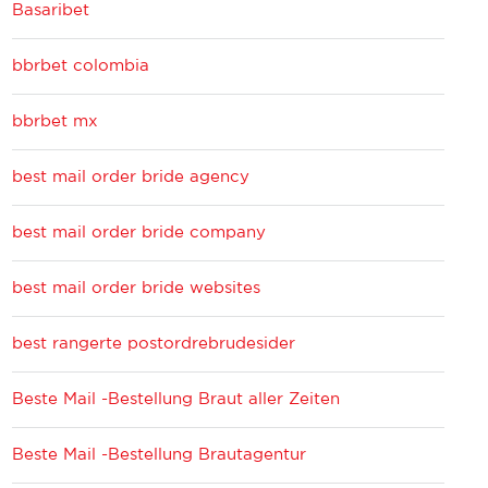
Basaribet
bbrbet colombia
bbrbet mx
best mail order bride agency
best mail order bride company
best mail order bride websites
best rangerte postordrebrudesider
Beste Mail -Bestellung Braut aller Zeiten
Beste Mail -Bestellung Brautagentur