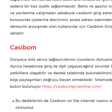
sadece bir kez üyelik sağlanmasıdır. Bahis ve gazino o
ve yenilenme çalışmaları sebebiyle casibom giriş adresl
konusunda üyelerine electronic posta adresi üzerinden b
deneyimi arayışında olan kullanıcılar için Casibom Giri
sahiptir.
Casibom
Dünyaca ünlü servis sağlayıcılarının oyunlarını dünyan
Ayrıca hesabınıza giriş ile ilgili yaşayacağınız sorunl
yetkililere ulaşabilir ve destek talebinde bulunabilirs
bilgi paylaşımları doğruyu beyan etmektedir. Sitemizde 
buton bulunuyor
https://casibomgirisonline.com/
.
Bu dediklerimi de Casibom on the internet casino s
olursunuz.