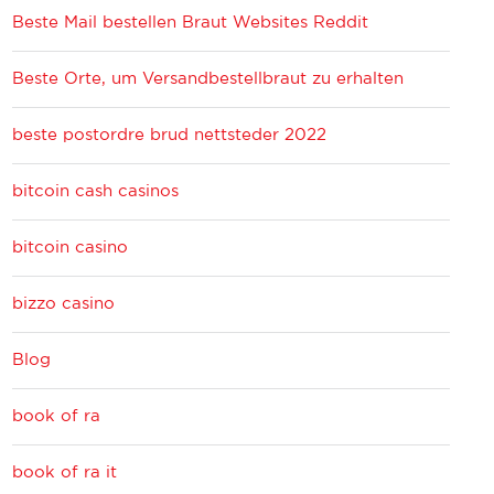
Beste Mail bestellen Braut Websites Reddit
Beste Orte, um Versandbestellbraut zu erhalten
beste postordre brud nettsteder 2022
bitcoin cash casinos
bitcoin casino
bizzo casino
Blog
book of ra
book of ra it