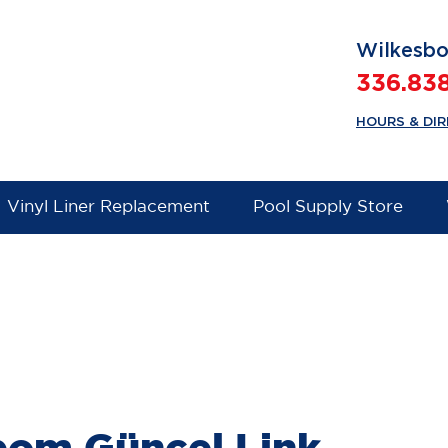
Wilkesbo
336.83
HOURS & DI
Vinyl Liner Replacement
Pool Supply Store