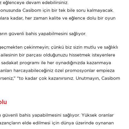
 eğlenceye devam edebilirsiniz.
 konusunda Casibom için bir tek bile soru kalmayacak.
nlara kadar, her zaman kalite ve eğlence dolu bir oyun
rın güvenli bahis yapabilmesini sağlıyor.
 geçmekten çekinmeyin; çünkü biz sizin mutlu ve sağlıklı
ilesinin bir parçası olduğunuzu hissetmek isteyenlere
an sadakat programı ile her oynadığınızda kazanmaya
uanları harcayabileceğiniz özel promosyonlar empieza
rseniz,” “to kadar çok kazanırsınız. Unutmayın, Casibom
olu
n güvenli bahis yapabilmesini sağlıyor. Yüksek oranlar
azançların elde edilmesi için dünya üzerinde oynanan