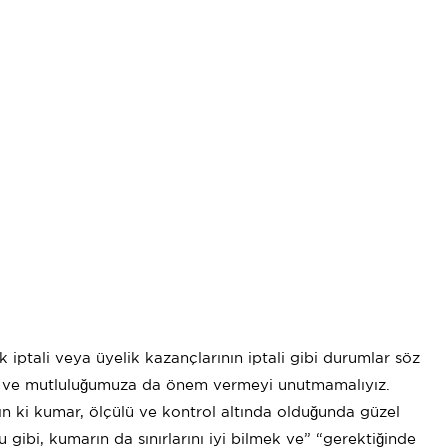
iptali veya üyelik kazançlarının iptali gibi durumlar söz
ıza ve mutluluğumuza da önem vermeyi unutmamalıyız.
n ki kumar, ölçülü ve kontrol altında olduğunda güzel
u gibi, kumarın da sınırlarını iyi bilmek ve” “gerektiğinde