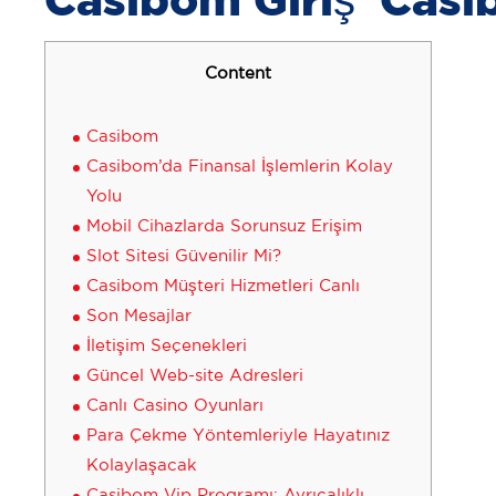
Casibom Giriş ️ Cas
Content
Casibom
Casibom’da Finansal İşlemlerin Kolay
Yolu
Mobil Cihazlarda Sorunsuz Erişim
Slot Sitesi Güvenilir Mi?
Casibom Müşteri Hizmetleri Canlı
Son Mesajlar
İletişim Seçenekleri
Güncel Web-site Adresleri
Canlı Casino Oyunları
Para Çekme Yöntemleriyle Hayatınız
Kolaylaşacak
Casibom Vip Programı: Ayrıcalıklı