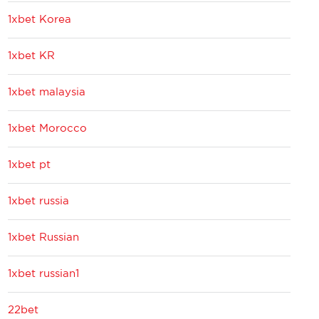
1xbet Korea
1xbet KR
1xbet malaysia
1xbet Morocco
1xbet pt
1xbet russia
1xbet Russian
1xbet russian1
22bet