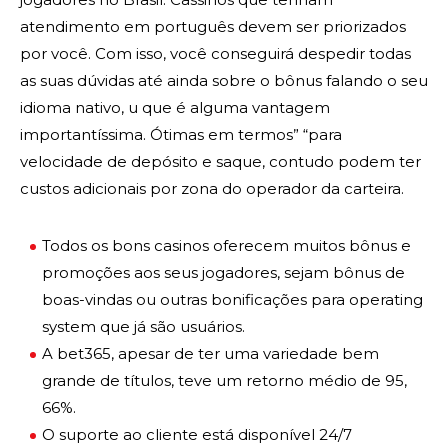
atendimento em português devem ser priorizados
por você. Com isso, você conseguirá despedir todas
as suas dúvidas até ainda sobre o bônus falando o seu
idioma nativo, u que é alguma vantagem
importantíssima. Ótimas em termos” “para
velocidade de depósito e saque, contudo podem ter
custos adicionais por zona do operador da carteira.
Todos os bons casinos oferecem muitos bônus e
promoções aos seus jogadores, sejam bônus de
boas-vindas ou outras bonificações para operating
system que já são usuários.
A bet365, apesar de ter uma variedade bem
grande de títulos, teve um retorno médio de 95,
66%.
O suporte ao cliente está disponível 24/7