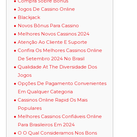
Compra Sobre Bônus
Jogos De Cassino Online
Blackjack
Novos Bônus Para Cassino
Melhores Novos Cassinos 2024
Atenção Ao Cliente E Suporte
Confira Os Melhores Cassinos Online
De Setembro 2024 No Brasil
Qualidade At The Diversidade Dos
Jogos
Opções De Pagamento Convenientes
Em Qualquer Categoria
Cassinos Online Rapid Os Mais
Populares
Melhores Cassinos Confiáveis Online
Para Brasileiros Em 2024
O O Qual Consideramos Nos Bons