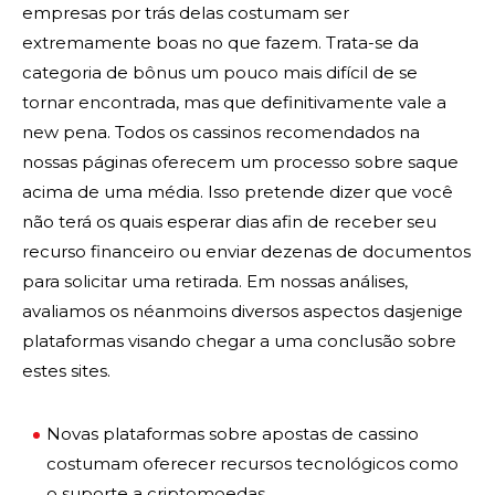
empresas por trás delas costumam ser
extremamente boas no que fazem. Trata-se da
categoria de bônus um pouco mais difícil de se
tornar encontrada, mas que definitivamente vale a
new pena. Todos os cassinos recomendados na
nossas páginas oferecem um processo sobre saque
acima de uma média. Isso pretende dizer que você
não terá os quais esperar dias afin de receber seu
recurso financeiro ou enviar dezenas de documentos
para solicitar uma retirada. Em nossas análises,
avaliamos os néanmoins diversos aspectos dasjenige
plataformas visando chegar a uma conclusão sobre
estes sites.
Novas plataformas sobre apostas de cassino
costumam oferecer recursos tecnológicos como
o suporte a criptomoedas.