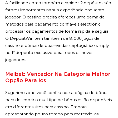
A facilidade como também a rapidez 2 depósitos são
fatores importantes na sua experiência enquanto
jogador. O cassino precisa oferecer uma gama de
métodos para pagamento confiáveis electronic
processar os pagamentos de forma rápida e segura.
O DepositWin tem também de 8. 000 jogos de
cassino e bônus de boas-vindas criptográfico simply
no 1º depósito exclusivo para todos os novos
jogadores.
Melbet: Vencedor Na Categoria Melhor
Opção Para Ios
Sugerimos que você confira nossa página de bônus
para descobrir o qual tipo de bônus estão disponíveis
em diferentes sites para cassino. Embora
apresentando pouco tempo para mercado, as