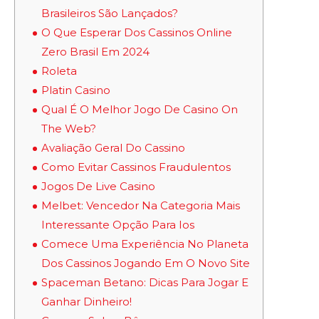
Brasileiros São Lançados?
O Que Esperar Dos Cassinos Online
Zero Brasil Em 2024
Roleta
Platin Casino
Qual É O Melhor Jogo De Casino On
The Web?
Avaliação Geral Do Cassino
Como Evitar Cassinos Fraudulentos
Jogos De Live Casino
Melbet: Vencedor Na Categoria Mais
Interessante Opção Para Ios
Comece Uma Experiência No Planeta
Dos Cassinos Jogando Em O Novo Site
Spaceman Betano: Dicas Para Jogar E
Ganhar Dinheiro!