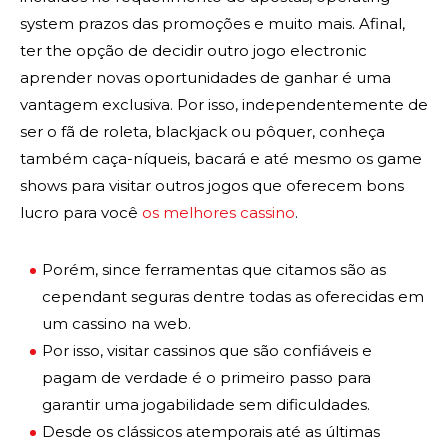
system prazos das promoções e muito mais. Afinal,
ter the opção de decidir outro jogo electronic
aprender novas oportunidades de ganhar é uma
vantagem exclusiva. Por isso, independentemente de
ser o fã de roleta, blackjack ou pôquer, conheça
também caça-níqueis, bacará e até mesmo os game
shows para visitar outros jogos que oferecem bons
lucro para você
os melhores cassino
.
Porém, since ferramentas que citamos são as
cependant seguras dentre todas as oferecidas em
um cassino na web.
Por isso, visitar cassinos que são confiáveis e
pagam de verdade é o primeiro passo para
garantir uma jogabilidade sem dificuldades.
Desde os clássicos atemporais até as últimas