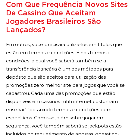
Com Que Frequência Novos Sites
De Cassino Que Aceitam
Jogadores Brasileiros São
Lançados?
Em outros, você precisará utilizá-los em títulos que
estão em termos e condições. É nos termos e
condições la cual você saberá também se a
transferência bancária é um dos métodos para
depósito que são aceitos para utilização das
promoções zero melhor site para jogos que você se
cadastrou. Cada uma das promoções que estão
disponíveis em cassinos mhh internet costumam
enseñar” “possuindo termos e condições bem
específicos. Com isso, além sobre jogar em
segurança, você também saberá se jackpots estão
incluídos no requerimento de apostas, operating-