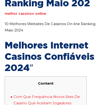
Ranking Maio 202
melhor cassinos online
10 Melhores Websites De Cassinos On-line Ranking
Maio 2024
Melhores Internet
Casinos Confiáveis
2024″
Content
Com Que Frequência Novos Sites De
Cassino Que Aceitam Jogadores