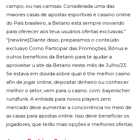
campo, ou nas camisas. Considerada uma das
maiores casas de apostas esportivas e cassino online
do País brasileiro, a Betano está sempre inovando
para oferecer aos teus usuários ofertas exclusivas.”
“[newline]Diante disso, preparamos o conteúdo
exclusivo Como Participar das Promoções, Bônus e
outros benefícios da Betano para te ajudar a
aproveitar u site da Betano neste mês de Julho/23.
Se estava em dúvida sobre qual é the melhor casino
afin de jogar online, depositar dinheiro ou conhecer
melhor o setor, vem para u casino. com. bayerischer
rundfunk. A entrada para novos players zero
mercado deve aumentar a concorrência no meio de
as casas para apostas online. Isso deve beneficiar os
jogadores, que terão mais opções e melhores ofertas.