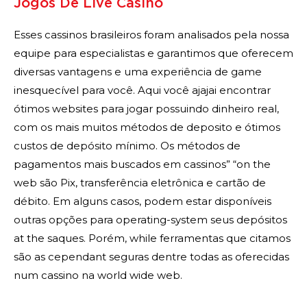
Jogos De Live Casino
Esses cassinos brasileiros foram analisados pela nossa
equipe para especialistas e garantimos que oferecem
diversas vantagens e uma experiência de game
inesquecível para você. Aqui você ajajai encontrar
ótimos websites para jogar possuindo dinheiro real,
com os mais muitos métodos de deposito e ótimos
custos de depósito mínimo. Os métodos de
pagamentos mais buscados em cassinos” “on the
web são Pix, transferência eletrônica e cartão de
débito. Em alguns casos, podem estar disponíveis
outras opções para operating-system seus depósitos
at the saques. Porém, while ferramentas que citamos
são as cependant seguras dentre todas as oferecidas
num cassino na world wide web.