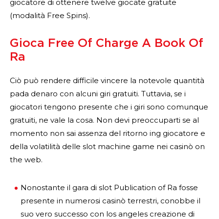
giocatore di ottenere twelve giocate gratuite
(modalità Free Spins).
Gioca Free Of Charge A Book Of
Ra
Ciò può rendere difficile vincere la notevole quantità
pada denaro con alcuni giri gratuiti. Tuttavia, se i
giocatori tengono presente che i giri sono comunque
gratuiti, ne vale la cosa. Non devi preoccuparti se al
momento non sai assenza del ritorno ing giocatore e
della volatilità delle slot machine game nei casinò on
the web.
Nonostante il gara di slot Publication of Ra fosse
presente in numerosi casinò terrestri, conobbe il
suo vero successo con los angeles creazione di