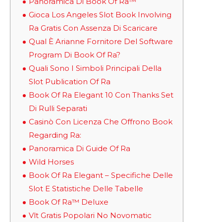
Panoramica Di Book Of Ra™
Gioca Los Angeles Slot Book Involving
Ra Gratis Con Assenza Di Scaricare
Qual È Arianne Fornitore Del Software
Program Di Book Of Ra?
Quali Sono I Simboli Principali Della
Slot Publication Of Ra
Book Of Ra Elegant 10 Con Thanks Set
Di Rulli Separati
Casinò Con Licenza Che Offrono Book
Regarding Ra:
Panoramica Di Guide Of Ra
Wild Horses
Book Of Ra Elegant – Specifiche Delle
Slot E Statistiche Delle Tabelle
Book Of Ra™ Deluxe
Vlt Gratis Popolari No Novomatic