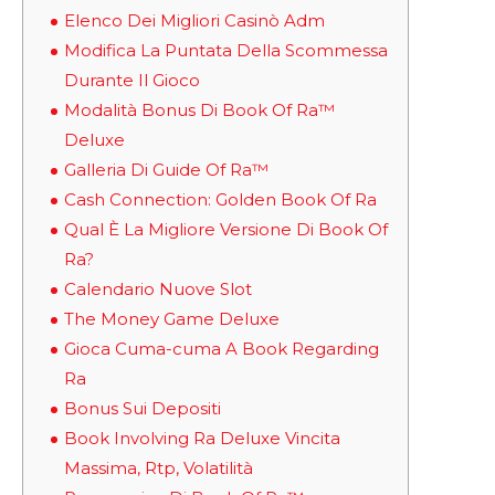
Elenco Dei Migliori Casinò Adm
Modifica La Puntata Della Scommessa
Durante Il Gioco
Modalità Bonus Di Book Of Ra™
Deluxe
Galleria Di Guide Of Ra™
Cash Connection: Golden Book Of Ra
Qual È La Migliore Versione Di Book Of
Ra?
Calendario Nuove Slot
The Money Game Deluxe
Gioca Cuma-cuma A Book Regarding
Ra
Bonus Sui Depositi
Book Involving Ra Deluxe Vincita
Massima, Rtp, Volatilità