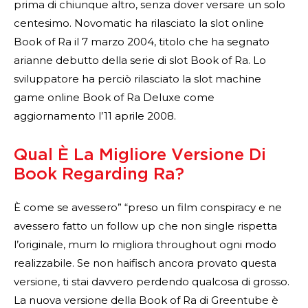
prima di chiunque altro, senza dover versare un solo
centesimo. Novomatic ha rilasciato la slot online
Book of Ra il 7 marzo 2004, titolo che ha segnato
arianne debutto della serie di slot Book of Ra. Lo
sviluppatore ha perciò rilasciato la slot machine
game online Book of Ra Deluxe come
aggiornamento l’11 aprile 2008.
Qual È La Migliore Versione Di
Book Regarding Ra?
È come se avessero” “preso un film conspiracy e ne
avessero fatto un follow up che non single rispetta
l’originale, mum lo migliora throughout ogni modo
realizzabile. Se non haifisch ancora provato questa
versione, ti stai davvero perdendo qualcosa di grosso.
La nuova versione della Book of Ra di Greentube è