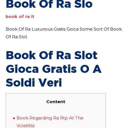
Book Of Ra Slo
book of ra it
Book Of Ra Luxurious Gratis Gioca Some Sort Of Book
Of Ra Slot
Book Of Ra Slot
Gioca Gratis O A
Soldi Veri
Content
Book Regarding Ra Rtp At The
Volatilità