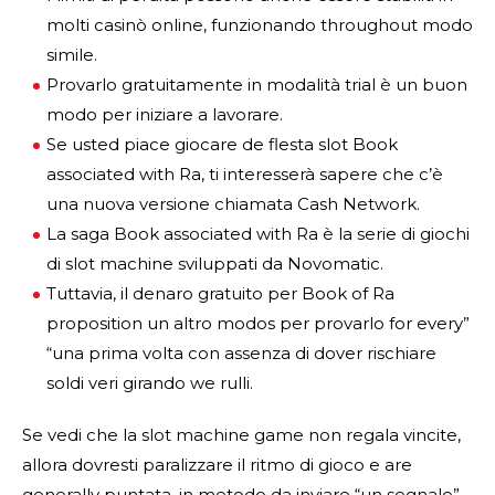
molti casinò online, funzionando throughout modo
simile.
Provarlo gratuitamente in modalità trial è un buon
modo per iniziare a lavorare.
Se usted piace giocare de flesta slot Book
associated with Ra, ti interesserà sapere che c’è
una nuova versione chiamata Cash Network.
La saga Book associated with Ra è la serie di giochi
di slot machine sviluppati da Novomatic.
Tuttavia, il denaro gratuito per Book of Ra
proposition un altro modos per provarlo for every”
“una prima volta con assenza di dover rischiare
soldi veri girando we rulli.
Se vedi che la slot machine game non regala vincite,
allora dovresti paralizzare il ritmo di gioco e are
generally puntata, in metodo da inviare “un segnale”