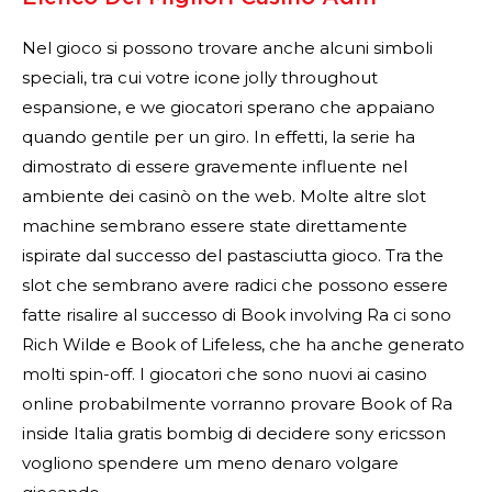
Nel gioco si possono trovare anche alcuni simboli
speciali, tra cui votre icone jolly throughout
espansione, e we giocatori sperano che appaiano
quando gentile per un giro. In effetti, la serie ha
dimostrato di essere gravemente influente nel
ambiente dei casinò on the web. Molte altre slot
machine sembrano essere state direttamente
ispirate dal successo del pastasciutta gioco. Tra the
slot che sembrano avere radici che possono essere
fatte risalire al successo di Book involving Ra ci sono
Rich Wilde e Book of Lifeless, che ha anche generato
molti spin-off. I giocatori che sono nuovi ai casino
online probabilmente vorranno provare Book of Ra
inside Italia gratis bombig di decidere sony ericsson
vogliono spendere um meno denaro volgare