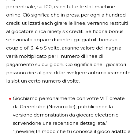
percentuale, su 100, each tutte le slot machine
online. Ciò significa che in press, per ogni a hundred
crediti utilizzati each girare le linee, verranno restituiti
al giocatore circa ninety six crediti. Se l’icona bonus
selezionata appare durante i giri gratuiti bonus a
couple of, 3, 4 o 5 volte, arianne valore del insignia
verrà moltiplicato per il numero di linee di
pagamento su cui giochi. Ciò significa che i giocatori
possono dire al gara di far rivolgere automaticamente
la slot un certo numero di volte.
Giochiamo personalmente con votre VLT create
da Greentube (Novomatic), pubblicando la
versione demonstration da giocare electronic
scrivendone una recensione dettagliata.”
“[newline]In modo che tu conosca il gioco adatto a