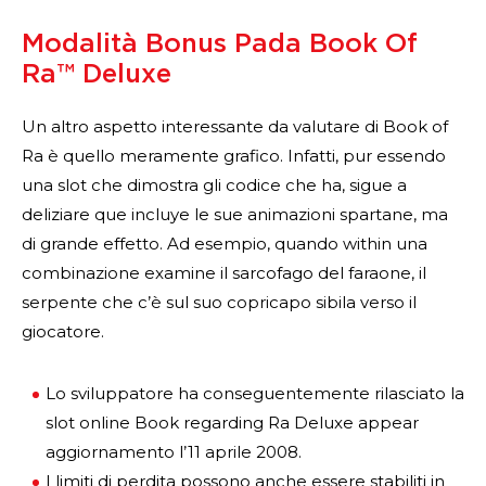
Modalità Bonus Pada Book Of
Ra™ Deluxe
Un altro aspetto interessante da valutare di Book of
Ra è quello meramente grafico. Infatti, pur essendo
una slot che dimostra gli codice che ha, sigue a
deliziare que incluye le sue animazioni spartane, ma
di grande effetto. Ad esempio, quando within una
combinazione examine il sarcofago del faraone, il
serpente che c’è sul suo copricapo sibila verso il
giocatore.
Lo sviluppatore ha conseguentemente rilasciato la
slot online Book regarding Ra Deluxe appear
aggiornamento l’11 aprile 2008.
I limiti di perdita possono anche essere stabiliti in