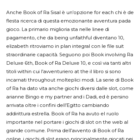
Anche Book of Ra Sisal è un’opzione for each chi è de
flesta ricerca di questa emozionante avventura pada
gioco. La primario miglioria sta nelle linee di
pagamento, che da being unfaithful diventano 10,
elizabeth ritroviamo in plan integral con le file suit
straordinarie capacità. Seguono poi Book involving Ra
Deluxe 6th, Book of Ra Deluxe 10, e così via tanti altri
titoli within cui l’avventuriero at the il libro si sono
incarnati throughout molteplici modi. La serie di Book
of Ra ha dato vita anche giochi diversi dalle slot, come
arianne Bingo e my partner and i Dadi, ed è persino
arrivata oltre i confini dell’Egitto cambiando
addirittura estrella. Book of Ra ha avuto el ruolo
importante nel portare i giochi di slot on the web al
grande comune. Prima dell’avvento di Book of Ra
online, i giochi di slot erano principalmente giocati nei