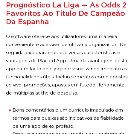
Prognóstico La Liga — As Odds 2
Favoritos Ao Título De Campeão
Da Espanha
O software oferece aos utilizadores uma maneira
conveniente e acessível de utilizar a organizacion. De
seguida, exploraremos as diversas características e
vantagens da Placard App. Uma das vantagens desta
app é um facto de o jogador visualizar de imediato as
funcionalidades úteis. Inclui elementos como apostas
ao vivo, promoções, apostas em futebol, ferramenta
de múltiplas at the de pesquisa.
Bons comentários e um currículo imaculado em
termos para queixas são indicativos de fiabilidade
de uma app de ex profeso.