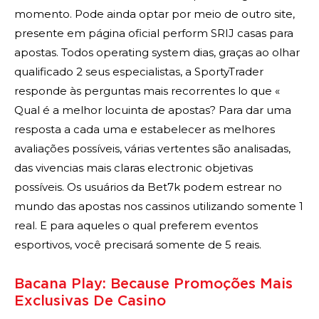
momento. Pode ainda optar por meio de outro site,
presente em página oficial perform SRIJ casas para
apostas. Todos operating system dias, graças ao olhar
qualificado 2 seus especialistas, a SportyTrader
responde às perguntas mais recorrentes lo que «
Qual é a melhor locuinta de apostas? Para dar uma
resposta a cada uma e estabelecer as melhores
avaliações possíveis, várias vertentes são analisadas,
das vivencias mais claras electronic objetivas
possíveis. Os usuários da Bet7k podem estrear no
mundo das apostas nos cassinos utilizando somente 1
real. E para aqueles o qual preferem eventos
esportivos, você precisará somente de 5 reais.
Bacana Play: Because Promoções Mais
Exclusivas De Casino