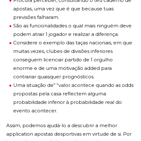
Procura perceber, consultando o teu caderno de
apostas, uma vez que é que because tuas
previsões falharam.
São as funcionalidades o qual mais ninguém deve
podem atrair 1 jogador e realizar a diferença.
Considere o exemplo das taças nacionais, em que
muitas vezes, clubes de divisões inferiores
conseguem licenciar partido de 1 orgulho
enorme e de uma motivação added para
contrariar quaisquer prognósticos.
Uma situação de” “valor acontece quando as odds
propostas pela casa reflectem alguma
probabilidade inferior à probabilidade real do
evento acontecer.
Assim, podemos ajudá-lo a descubrir a melhor
application apostas desportivas em virtude de si. Por