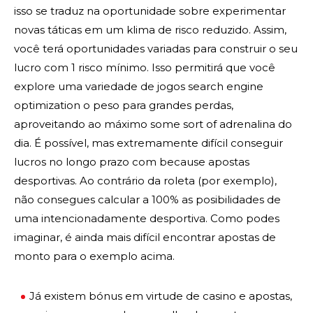
isso se traduz na oportunidade sobre experimentar
novas táticas em um klima de risco reduzido. Assim,
você terá oportunidades variadas para construir o seu
lucro com 1 risco mínimo. Isso permitirá que você
explore uma variedade de jogos search engine
optimization o peso para grandes perdas,
aproveitando ao máximo some sort of adrenalina do
dia. É possível, mas extremamente difícil conseguir
lucros no longo prazo com because apostas
desportivas. Ao contrário da roleta (por exemplo),
não consegues calcular a 100% as posibilidades de
uma intencionadamente desportiva. Como podes
imaginar, é ainda mais difícil encontrar apostas de
monto para o exemplo acima.
Já existem bónus em virtude de casino e apostas,