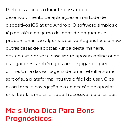
Parte disso acaba durante passar pelo
desenvolvimento de aplicações em virtude de
dispositivos iOS at the Android. O software simples e
rápido, além da gama de jogos de póquer que
proporcionar, são algumas das vantagens face a new
outras casas de apostas. Ainda desta maneira,
destaca-se por ser a casa sobre apostas online onde
os jogadores também gostam de jogar póquer
online. Uma das vantagens de uma Lebull é some
sort of sua plataforma intuitiva e fácil de usar. O os
quais torna a navegação e a colocação de apostas
uma tarefa simples elizabeth acessível para los dos.
Mais Uma Dica Para Bons
Prognósticos