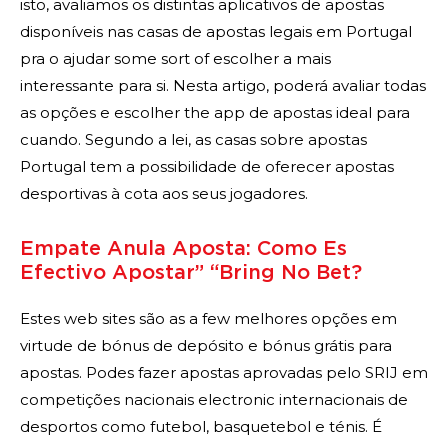
isto, avaliamos os distintas aplicativos de apostas
disponíveis nas casas de apostas legais em Portugal
pra o ajudar some sort of escolher a mais
interessante para si. Nesta artigo, poderá avaliar todas
as opções e escolher the app de apostas ideal para
cuando. Segundo a lei, as casas sobre apostas
Portugal tem a possibilidade de oferecer apostas
desportivas à cota aos seus jogadores.
Empate Anula Aposta: Como Es
Efectivo Apostar” “Bring No Bet?
Estes web sites são as a few melhores opções em
virtude de bónus de depósito e bónus grátis para
apostas. Podes fazer apostas aprovadas pelo SRIJ em
competições nacionais electronic internacionais de
desportos como futebol, basquetebol e ténis. É