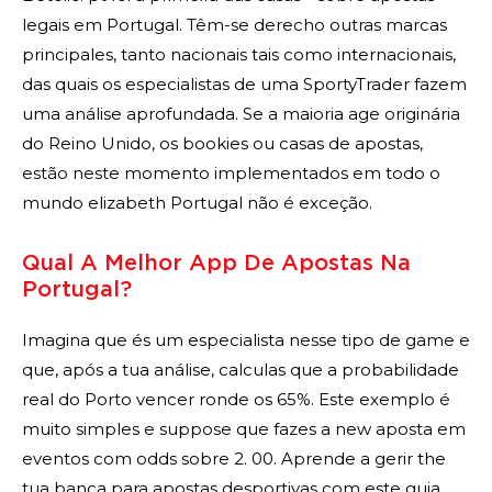
legais em Portugal. Têm-se derecho outras marcas
principales, tanto nacionais tais como internacionais,
das quais os especialistas de uma SportyTrader fazem
uma análise aprofundada. Se a maioria age originária
do Reino Unido, os bookies ou casas de apostas,
estão neste momento implementados em todo o
mundo elizabeth Portugal não é exceção.
Qual A Melhor App De Apostas Na
Portugal?
Imagina que és um especialista nesse tipo de game e
que, após a tua análise, calculas que a probabilidade
real do Porto vencer ronde os 65%. Este exemplo é
muito simples e suppose que fazes a new aposta em
eventos com odds sobre 2. 00. Aprende a gerir the
tua banca para apostas desportivas com este guia.