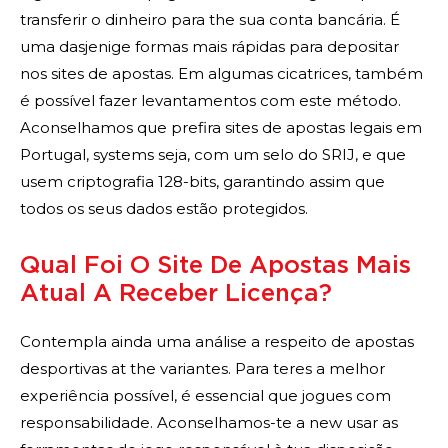
transferir o dinheiro para the sua conta bancária. É
uma dasjenige formas mais rápidas para depositar
nos sites de apostas. Em algumas cicatrices, também
é possível fazer levantamentos com este método.
Aconselhamos que prefira sites de apostas legais em
Portugal, systems seja, com um selo do SRIJ, e que
usem criptografia 128-bits, garantindo assim que
todos os seus dados estão protegidos.
Qual Foi O Site De Apostas Mais
Atual A Receber Licença?
Contempla ainda uma análise a respeito de apostas
desportivas at the variantes. Para teres a melhor
experiência possível, é essencial que jogues com
responsabilidade. Aconselhamos-te a new usar as