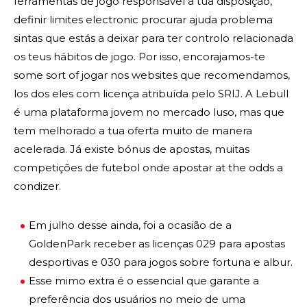
ferramentas de jogo responsável à tua disposição,
definir limites electronic procurar ajuda problema
sintas que estás a deixar para ter controlo relacionada
os teus hábitos de jogo. Por isso, encorajamos-te
some sort of jogar nos websites que recomendamos,
los dos eles com licença atribuída pelo SRIJ. A Lebull
é uma plataforma jovem no mercado luso, mas que
tem melhorado a tua oferta muito de manera
acelerada. Já existe bónus de apostas, muitas
competições de futebol onde apostar at the odds a
condizer.
Em julho desse ainda, foi a ocasião de a
GoldenPark receber as licenças 029 para apostas
desportivas e 030 para jogos sobre fortuna e albur.
Esse mimo extra é o essencial que garante a
preferência dos usuários no meio de uma