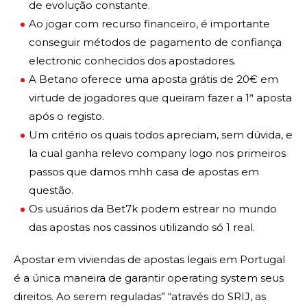
de evolução constante.
Ao jogar com recurso financeiro, é importante
conseguir métodos de pagamento de confiança
electronic conhecidos dos apostadores.
A Betano oferece uma aposta grátis de 20€ em
virtude de jogadores que queiram fazer a 1ª aposta
após o registo.
Um critério os quais todos apreciam, sem dúvida, e
la cual ganha relevo company logo nos primeiros
passos que damos mhh casa de apostas em
questão.
Os usuários da Bet7k podem estrear no mundo
das apostas nos cassinos utilizando só 1 real.
Apostar em viviendas de apostas legais em Portugal
é a única maneira de garantir operating system seus
direitos. Ao serem reguladas” “através do SRIJ, as