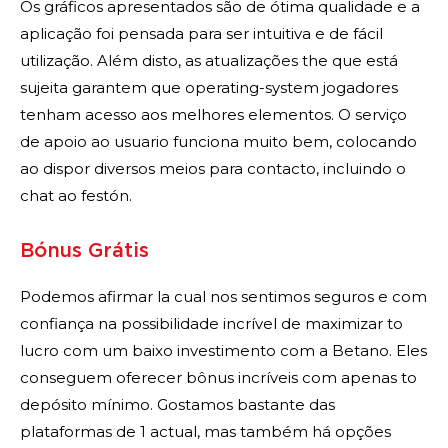
Os gráficos apresentados são de ótima qualidade e a
aplicação foi pensada para ser intuitiva e de fácil
utilização. Além disto, as atualizações the que está
sujeita garantem que operating-system jogadores
tenham acesso aos melhores elementos. O serviço
de apoio ao usuario funciona muito bem, colocando
ao dispor diversos meios para contacto, incluindo o
chat ao festón.
Bónus Grátis
Podemos afirmar la cual nos sentimos seguros e com
confiança na possibilidade incrível de maximizar to
lucro com um baixo investimento com a Betano. Eles
conseguem oferecer bônus incríveis com apenas to
depósito mínimo. Gostamos bastante das
plataformas de 1 actual, mas também há opções