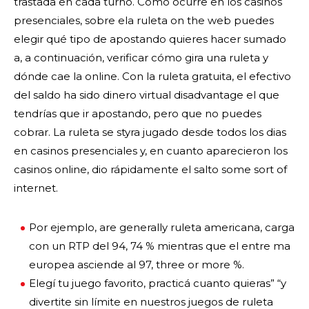
trastada en cada turno. Como ocurre en los casinos
presenciales, sobre ela ruleta on the web puedes
elegir qué tipo de apostando quieres hacer sumado
a, a continuación, verificar cómo gira una ruleta y
dónde cae la online. Con la ruleta gratuita, el efectivo
del saldo ha sido dinero virtual disadvantage el que
tendrías que ir apostando, pero que no puedes
cobrar. La ruleta se styra jugado desde todos los dias
en casinos presenciales y, en cuanto aparecieron los
casinos online, dio rápidamente el salto some sort of
internet.
Por ejemplo, are generally ruleta americana, carga
con un RTP del 94, 74 % mientras que el entre ma
europea asciende al 97, three or more %.
Elegí tu juego favorito, practicá cuanto quieras” “y
divertite sin límite en nuestros juegos de ruleta