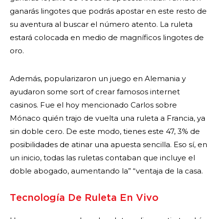
ganarás lingotes que podrás apostar en este resto de
su aventura al buscar el número atento. La ruleta
estará colocada en medio de magníficos lingotes de
oro.
Además, popularizaron un juego en Alemania y
ayudaron some sort of crear famosos internet
casinos. Fue el hoy mencionado Carlos sobre
Mónaco quién trajo de vuelta una ruleta a Francia, ya
sin doble cero. De este modo, tienes este 47, 3% de
posibilidades de atinar una apuesta sencilla. Eso sí, en
un inicio, todas las ruletas contaban que incluye el
doble abogado, aumentando la” “ventaja de la casa.
Tecnología De Ruleta En Vivo