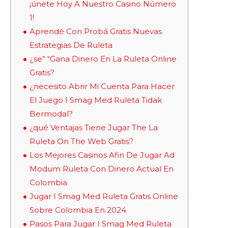
¡únete Hoy A Nuestro Casino Número
1!
Aprendé Con Probá Gratis Nuevas
Estrategias De Ruleta
¿se” “Gana Dinero En La Ruleta Online
Gratis?
¿necesito Abrir Mi Cuenta Para Hacer
El Juego I Smag Med Ruleta Tidak
Bermodal?
¿qué Ventajas Tiene Jugar The La
Ruleta On The Web Gratis?
Los Mejores Casinos Afin De Jugar Ad
Modum Ruleta Con Dinero Actual En
Colombia
Jugar I Smag Med Ruleta Gratis Online
Sobre Colombia En 2024
Pasos Para Jugar I Smag Med Ruleta