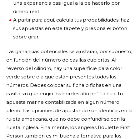
una experiencia casi igual a la de hacerlo por
dinero real.
A partir para aquí, calcula tus probabilidades, haz
sus apuestas en este tapete y presiona el botón
sobre girar.
Las ganancias potenciales se ajustarán, por supuesto,
en función del número de casillas cubiertas. Al
reverso del cilindro, hay una superficie para color
verde sobre ela que están presentes todos los
números. Debes colocar su ficha o fichas en una
casilla sin que engin los bordes afin de” “la cual tu
apuesta marine contabilizada en algun número
pleno. Las opciones de apostando son idénticas en la
ruleta americana, que no debe confundirse con la
ruleta inglesa. Finalmente, los angeles Roulette First
Person también es mi buena alternativa para los