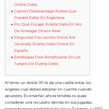
Online Gratis
Casinos Disadvantage Ruleta Que
Puedes Evitar En Argentina
Por Qué Encajar Ruleta Gratis En Vez
De Arriesgar Dinero Real
Preguntas Frecuentes Sobre Are
Generally Ruleta Gratis Online En
España
Estrategias Para Beneficiarse En Los
Juegos De Ruleta Gratis
Al tener un doble 00 te da una casilla extra, los
angeles cual debes adoptar en cuenta cuando
apuestes. Es enseñar, ahora tendrás os quais
considerar una recuadro demás en sus jugadas,
teniendo poco posibilidad de atinar. También su RTP