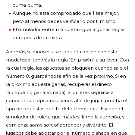
cuma-cuma.
Aunque no está comprobado que 1 sea mejor,
pero al menos debes verificarlo por ti mismo.
El simulador entre ma ruleta sigue algunas reglas
europeas de la ruleta.
Además, si chooses usar la ruleta online con esta
modalidad, tendrás la regla “En prisión” a su favor. Con
la cual regla, las apuestas se bloquean cuando sale el
número 0, guardándose afin de la vez proximo. Si en
la proximo apuesta ganas, recuperas el dinero
(aunque no ganarás nada). Si quieres seguirse a
conocer qué opciones tienes afin de jugar, prueba el
tipo de apuestas que te detallamos aquí. Escoge el
simulador de ruleta que más les llame la atención, y
comienza some sort of aprender y divertirte. El
jugador debe apostar por el número o shade en que