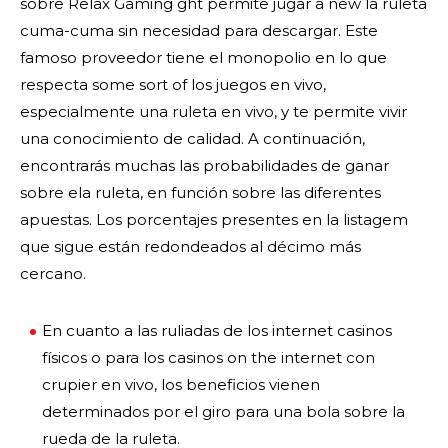
sobre Relax Gaming ght permite jugar a new la ruleta
cuma-cuma sin necesidad para descargar. Este
famoso proveedor tiene el monopolio en lo que
respecta some sort of los juegos en vivo,
especialmente una ruleta en vivo, y te permite vivir
una conocimiento de calidad. A continuación,
encontrarás muchas las probabilidades de ganar
sobre ela ruleta, en función sobre las diferentes
apuestas. Los porcentajes presentes en la listagem
que sigue están redondeados al décimo más
cercano.
En cuanto a las ruliadas de los internet casinos
físicos o para los casinos on the internet con
crupier en vivo, los beneficios vienen
determinados por el giro para una bola sobre la
rueda de la ruleta.