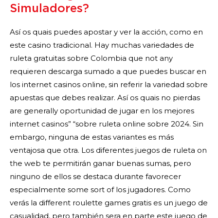
Simuladores?
Así os quais puedes apostar y ver la acción, como en
este casino tradicional. Hay muchas variedades de
ruleta gratuitas sobre Colombia que not any
requieren descarga sumado a que puedes buscar en
los internet casinos online, sin referir la variedad sobre
apuestas que debes realizar. Así os quais no pierdas
are generally oportunidad de jugar en los mejores
internet casinos” “sobre ruleta online sobre 2024. Sin
embargo, ninguna de estas variantes es más
ventajosa que otra. Los diferentes juegos de ruleta on
the web te permitirán ganar buenas sumas, pero
ninguno de ellos se destaca durante favorecer
especialmente some sort of los jugadores. Como
verás la different roulette games gratis es un juego de
casualidad, pero también sera en parte este juego de