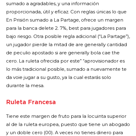
sumado a agradables, y una información
proporcionada, útil y eficaz. Con reglas únicas lo que
En Prisión sumado a La Partage, ofrece un margen
para la banca delete 2. 7%, best para jugadores para
bajo riesgo. Otra posible regla adicional (“La Partage”),
un jugador pierde la mitad de are generally cantidad
de peculio apostado si are generally bola cae the
cero. La ruleta ofrecida por este” “aprovisionador es
lo más tradicional posible, sumado a nuevamente te
da voie jugar a su gusto, ya la cual estarás solo
durante la mesa.
Ruleta Francesa
Tiene este margen de fruto para la locuinta superior
al de la ruleta europea, puesto que tiene un abogado
y un doble cero (00). A veces no tienes dinero para