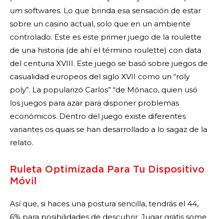
um softwares. Lo que brinda esa sensación de estar
sobre un casino actual, solo que en un ambiente
controlado. Este es este primer juego de la roulette
de una historia (de ahí el término roulette) con data
del centuria XVIII. Este juego se basó sobre juegos de
casualidad europeos del siglo XVII como un “roly
poly”. La popularizó Carlos” “de Mónaco, quien usó
los juegos para azar para disponer problemas
económicos. Dentro del juego existe diferentes
variantes os quais se han desarrollado a lo sagaz de la
relato.
Ruleta Optimizada Para Tu Dispositivo
Móvil
Así que, si haces una postura sencilla, tendrás el 44,
6% para posibilidades de descubrir. Jugar gratis some