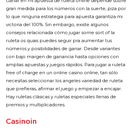
Ganar en mi apuesta de ruleta online depende sobre
gran medida para los números con la suerte, piza por
lo que ninguna estrategia para apuesta garantiza mi
victoria del 100%. Sin embargo, existe algunos
consejos relacionada cómo jugar some sort of la
ruleta os quais puedes seguir pra aumentar tus
números y posibilidades de ganar. Desde variantes
con bajo margen de ganancia hasta opciones con
amplias apuestas y juegos rápidos. Para jugar a ruleta
free of charge en un online casino online, tan sólo
necesitas seleccionar los angeles variedad de ruleta
que prefieras, afirmar el juego y empezar a encajar.
Hay ruletas clásicas y ruletas especiales llenas de
premios y multiplicadores.
Casinoin