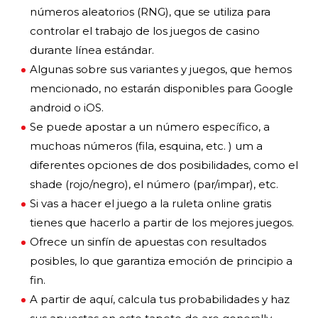
números aleatorios (RNG), que se utiliza para
controlar el trabajo de los juegos de casino
durante línea estándar.
Algunas sobre sus variantes y juegos, que hemos
mencionado, no estarán disponibles para Google
android o iOS.
Se puede apostar a un número específico, a
muchoas números (fila, esquina, etc. ) um a
diferentes opciones de dos posibilidades, como el
shade (rojo/negro), el número (par/impar), etc.
Si vas a hacer el juego a la ruleta online gratis
tienes que hacerlo a partir de los mejores juegos.
Ofrece un sinfín de apuestas con resultados
posibles, lo que garantiza emoción de principio a
fin.
A partir de aquí, calcula tus probabilidades y haz