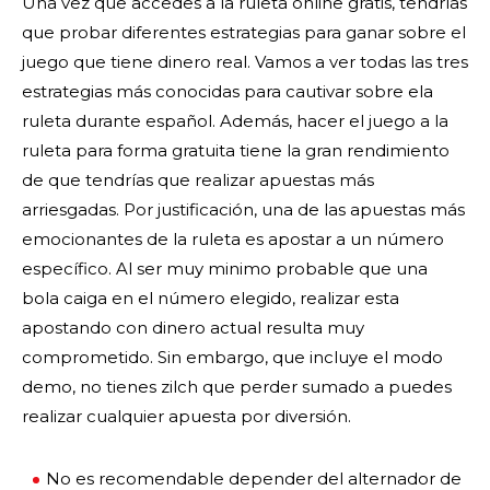
Una vez que accedes a la ruleta online gratis, tendrías
que probar diferentes estrategias para ganar sobre el
juego que tiene dinero real. Vamos a ver todas las tres
estrategias más conocidas para cautivar sobre ela
ruleta durante español. Además, hacer el juego a la
ruleta para forma gratuita tiene la gran rendimiento
de que tendrías que realizar apuestas más
arriesgadas. Por justificación, una de las apuestas más
emocionantes de la ruleta es apostar a un número
específico. Al ser muy minimo probable que una
bola caiga en el número elegido, realizar esta
apostando con dinero actual resulta muy
comprometido. Sin embargo, que incluye el modo
demo, no tienes zilch que perder sumado a puedes
realizar cualquier apuesta por diversión.
No es recomendable depender del alternador de