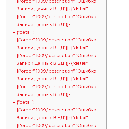
[{“order”:1009,”description”:”Ошибка
Записи Данных В БД”}]} {“detail”:
[{“order”:1009,”description”:”Ошибка
Записи Данных В БД”}]}
{“detail”:
[{“order”:1009,”description”:”Ошибка
Записи Данных В БД”}]} {“detail”:
[{“order”:1009,”description”:”Ошибка
Записи Данных В БД”}]} {“detail”:
[{“order”:1009,”description”:”Ошибка
Записи Данных В БД”}]} {“detail”:
[{“order”:1009,”description”:”Ошибка
Записи Данных В БД”}]}
{“detail”:
[{“order”:1009,”description”:”Ошибка
Записи Данных В БД”}]} {“detail”:
[{“order”:1009,”description”:”Ошибка