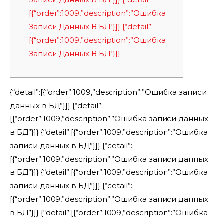
[{“order”:1009,”description”:”Ошибка
Записи Данных В БД”}]} {“detail”:
[{“order”:1009,”description”:”Ошибка
Записи Данных В БД”}]}
{“detail”:[{“order”:1009,”description”:”Ошибка записи
данных в БД”}]} {“detail”:
[{“order”:1009,”description”:”Ошибка записи данных
в БД”}]} {“detail”:[{“order”:1009,”description”:”Ошибка
записи данных в БД”}]} {“detail”:
[{“order”:1009,”description”:”Ошибка записи данных
в БД”}]} {“detail”:[{“order”:1009,”description”:”Ошибка
записи данных в БД”}]} {“detail”:
[{“order”:1009,”description”:”Ошибка записи данных
в БД”}]} {“detail”:[{“order”:1009,”description”:”Ошибка