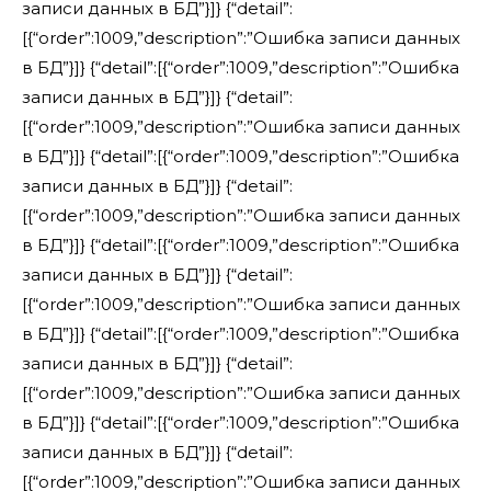
записи данных в БД”}]} {“detail”:
[{“order”:1009,”description”:”Ошибка записи данных
в БД”}]} {“detail”:[{“order”:1009,”description”:”Ошибка
записи данных в БД”}]} {“detail”:
[{“order”:1009,”description”:”Ошибка записи данных
в БД”}]} {“detail”:[{“order”:1009,”description”:”Ошибка
записи данных в БД”}]} {“detail”:
[{“order”:1009,”description”:”Ошибка записи данных
в БД”}]} {“detail”:[{“order”:1009,”description”:”Ошибка
записи данных в БД”}]} {“detail”:
[{“order”:1009,”description”:”Ошибка записи данных
в БД”}]} {“detail”:[{“order”:1009,”description”:”Ошибка
записи данных в БД”}]} {“detail”:
[{“order”:1009,”description”:”Ошибка записи данных
в БД”}]} {“detail”:[{“order”:1009,”description”:”Ошибка
записи данных в БД”}]} {“detail”:
[{“order”:1009,”description”:”Ошибка записи данных