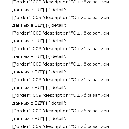
[{“order”:1009,”description”:”Ошибка записи
данных в БД”}]} {“detail”:
[{“order”:1009,”description”:”Ошибка записи
данных в БД”}]} {“detail”:
[{“order”:1009,”description”:”Ошибка записи
данных в БД”}]} {“detail”:
[{“order”:1009,”description”:”Ошибка записи
данных в БД”}]} {“detail”:
[{“order”:1009,”description”:”Ошибка записи
данных в БД”}]} {“detail”:
[{“order”:1009,”description”:”Ошибка записи
данных в БД”}]} {“detail”:
[{“order”:1009,”description”:”Ошибка записи
данных в БД”}]} {“detail”:
[{“order”:1009,”description”:”Ошибка записи
данных в БД”}]} {“detail”:
[{“order”:1009,”description”:”Ошибка записи