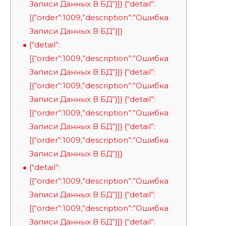
Записи Данных В БД”}]} {“detail”:
[{“order”:1009,”description”:”Ошибка
Записи Данных В БД”}]}
{“detail”:
[{“order”:1009,”description”:”Ошибка
Записи Данных В БД”}]} {“detail”:
[{“order”:1009,”description”:”Ошибка
Записи Данных В БД”}]} {“detail”:
[{“order”:1009,”description”:”Ошибка
Записи Данных В БД”}]} {“detail”:
[{“order”:1009,”description”:”Ошибка
Записи Данных В БД”}]}
{“detail”:
[{“order”:1009,”description”:”Ошибка
Записи Данных В БД”}]} {“detail”:
[{“order”:1009,”description”:”Ошибка
Записи Данных В БД”}]} {“detail”: