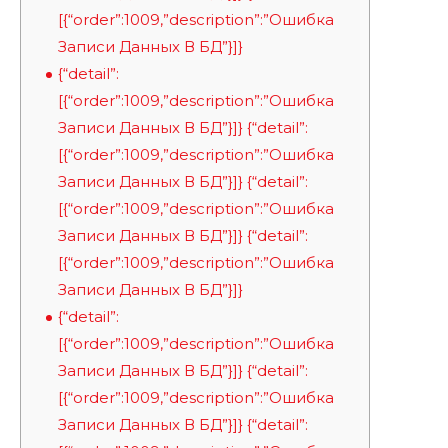
[{“order”:1009,”description”:”Ошибка
Записи Данных В БД”}]}
{“detail”:
[{“order”:1009,”description”:”Ошибка
Записи Данных В БД”}]} {“detail”:
[{“order”:1009,”description”:”Ошибка
Записи Данных В БД”}]} {“detail”:
[{“order”:1009,”description”:”Ошибка
Записи Данных В БД”}]} {“detail”:
[{“order”:1009,”description”:”Ошибка
Записи Данных В БД”}]}
{“detail”:
[{“order”:1009,”description”:”Ошибка
Записи Данных В БД”}]} {“detail”:
[{“order”:1009,”description”:”Ошибка
Записи Данных В БД”}]} {“detail”: