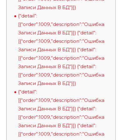
Записи Данных В БД”}]}
{“detail”:
[{“order”:1009,”description”:”Ошибка
Записи Данных В БД”}]} {“detail”:
[{“order”:1009,”description”:”Ошибка
Записи Данных В БД”}]} {“detail”:
[{“order”:1009,”description”:”Ошибка
Записи Данных В БД”}]} {“detail”:
[{“order”:1009,”description”:”Ошибка
Записи Данных В БД”}]}
{“detail”:
[{“order”:1009,”description”:”Ошибка
Записи Данных В БД”}]} {“detail”:
[{“order”:1009,”description”:”Ошибка
Записи Данных В БД”}]} {“detail”:
[{“order”:1009,”description”:”Ошибка