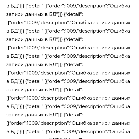
в БД”}]} {“detail”:[{“order”:1009,”description”:”Ошибка
записи данных в БД”}]} {“detail”:
[{“order”:1009,”description”:”Ошибка записи данных
в БД”}]} {“detail”:[{“order”:1009,”description”:”Ошибка
записи данных в БД”}]} {“detail”:
[{“order”:1009,”description”:”Ошибка записи данных
в БД”}]} {“detail”:[{“order”:1009,”description”:”Ошибка
записи данных в БД”}]} {“detail”:
[{“order”:1009,”description”:”Ошибка записи данных
в БД”}]} {“detail”:[{“order”:1009,”description”:”Ошибка
записи данных в БД”}]} {“detail”:
[{“order”:1009,”description”:”Ошибка записи данных
в БД”}]} {“detail”:[{“order”:1009,”description”:”Ошибка
записи данных в БД”}]} {“detail”:
[{“order”:1009,”description”:”Ошибка записи данных
в БД”}]} {“detail”:[{“order”:1009,”description”:”Ошибка