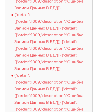
[{“order”:1009,”description”:”Ошибка
Записи Данных В БД”}]}
{“detail”:
[{“order”:1009,”description”:”Ошибка
Записи Данных В БД”}]} {“detail”:
[{“order”:1009,”description”:”Ошибка
Записи Данных В БД”}]} {“detail”:
[{“order”:1009,”description”:”Ошибка
Записи Данных В БД”}]} {“detail”:
[{“order”:1009,”description”:”Ошибка
Записи Данных В БД”}]}
{“detail”:
[{“order”:1009,”description”:”Ошибка
Записи Данных В БД”}]} {“detail”:
[{“order”:1009,”description”:”Ошибка
Записи Данных В БД”}]} {“detail”:
[{“order”:1009,”description”:”Ошибка