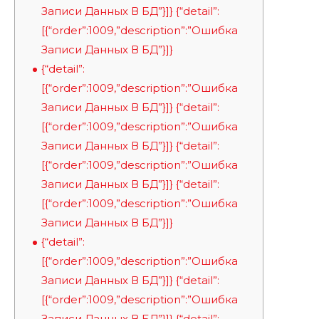
Записи Данных В БД”}]} {“detail”:
[{“order”:1009,”description”:”Ошибка
Записи Данных В БД”}]}
{“detail”:
[{“order”:1009,”description”:”Ошибка
Записи Данных В БД”}]} {“detail”:
[{“order”:1009,”description”:”Ошибка
Записи Данных В БД”}]} {“detail”:
[{“order”:1009,”description”:”Ошибка
Записи Данных В БД”}]} {“detail”:
[{“order”:1009,”description”:”Ошибка
Записи Данных В БД”}]}
{“detail”:
[{“order”:1009,”description”:”Ошибка
Записи Данных В БД”}]} {“detail”:
[{“order”:1009,”description”:”Ошибка
Записи Данных В БД”}]} {“detail”: