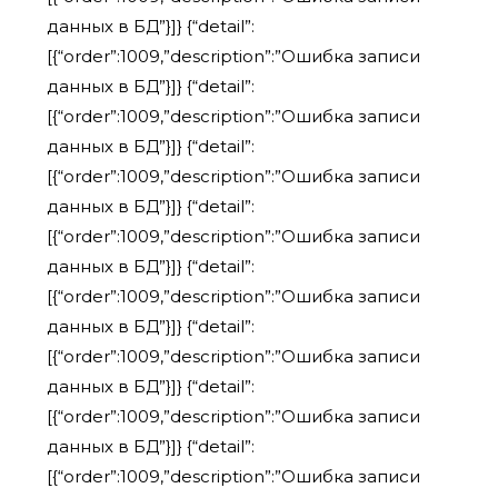
данных в БД”}]} {“detail”:
[{“order”:1009,”description”:”Ошибка записи
данных в БД”}]} {“detail”:
[{“order”:1009,”description”:”Ошибка записи
данных в БД”}]} {“detail”:
[{“order”:1009,”description”:”Ошибка записи
данных в БД”}]} {“detail”:
[{“order”:1009,”description”:”Ошибка записи
данных в БД”}]} {“detail”:
[{“order”:1009,”description”:”Ошибка записи
данных в БД”}]} {“detail”:
[{“order”:1009,”description”:”Ошибка записи
данных в БД”}]} {“detail”:
[{“order”:1009,”description”:”Ошибка записи
данных в БД”}]} {“detail”:
[{“order”:1009,”description”:”Ошибка записи