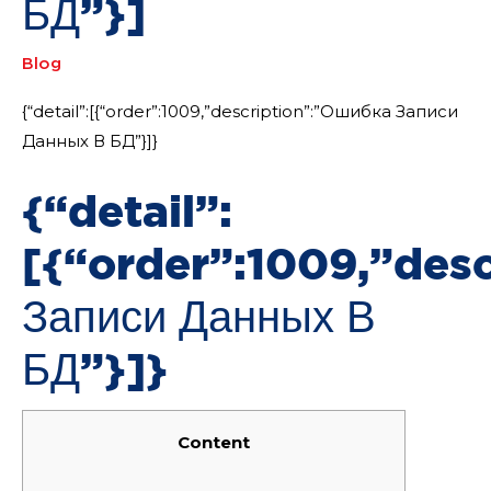
БД”}]
Blog
{“detail”:[{“order”:1009,”description”:”Ошибка Записи
Данных В БД”}]}
{“detail”:
[{“order”:1009,”des
Записи Данных В
БД”}]}
Content