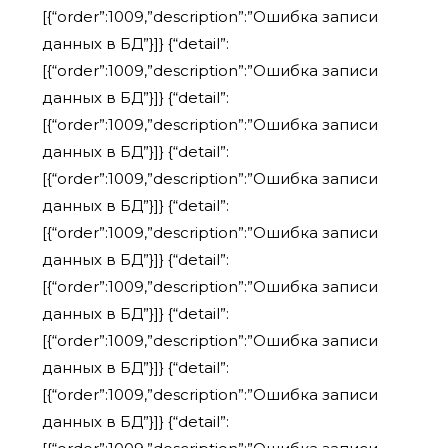
[{“order”:1009,”description”:”Ошибка записи
данных в БД”}]} {“detail”:
[{“order”:1009,”description”:”Ошибка записи
данных в БД”}]} {“detail”:
[{“order”:1009,”description”:”Ошибка записи
данных в БД”}]} {“detail”:
[{“order”:1009,”description”:”Ошибка записи
данных в БД”}]} {“detail”:
[{“order”:1009,”description”:”Ошибка записи
данных в БД”}]} {“detail”:
[{“order”:1009,”description”:”Ошибка записи
данных в БД”}]} {“detail”:
[{“order”:1009,”description”:”Ошибка записи
данных в БД”}]} {“detail”:
[{“order”:1009,”description”:”Ошибка записи
данных в БД”}]} {“detail”: