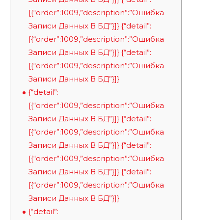
[{“order”:1009,”description”:”Ошибка
Записи Данных В БД”}]} {“detail”:
[{“order”:1009,”description”:”Ошибка
Записи Данных В БД”}]} {“detail”:
[{“order”:1009,”description”:”Ошибка
Записи Данных В БД”}]}
{“detail”:
[{“order”:1009,”description”:”Ошибка
Записи Данных В БД”}]} {“detail”:
[{“order”:1009,”description”:”Ошибка
Записи Данных В БД”}]} {“detail”:
[{“order”:1009,”description”:”Ошибка
Записи Данных В БД”}]} {“detail”:
[{“order”:1009,”description”:”Ошибка
Записи Данных В БД”}]}
{“detail”: