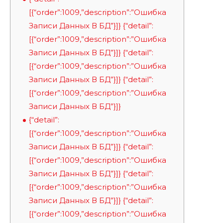
[{“order”:1009,”description”:”Ошибка
Записи Данных В БД”}]} {“detail”:
[{“order”:1009,”description”:”Ошибка
Записи Данных В БД”}]} {“detail”:
[{“order”:1009,”description”:”Ошибка
Записи Данных В БД”}]} {“detail”:
[{“order”:1009,”description”:”Ошибка
Записи Данных В БД”}]}
{“detail”:
[{“order”:1009,”description”:”Ошибка
Записи Данных В БД”}]} {“detail”:
[{“order”:1009,”description”:”Ошибка
Записи Данных В БД”}]} {“detail”:
[{“order”:1009,”description”:”Ошибка
Записи Данных В БД”}]} {“detail”:
[{“order”:1009,”description”:”Ошибка