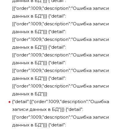
данных в БД”}]} {“detail”:
[{“order”:1009,”description”:”Ошибка записи
данных в БД”}]} {“detail”:
[{“order”:1009,”description”:”Ошибка записи
данных в БД”}]} {“detail”:
[{“order”:1009,”description”:”Ошибка записи
данных в БД”}]} {“detail”:
[{“order”:1009,”description”:”Ошибка записи
данных в БД”}]} {“detail”:
[{“order”:1009,”description”:”Ошибка записи
данных в БД”}]} {“detail”:
[{“order”:1009,”description”:”Ошибка записи
данных в БД”}]}
{“detail”:[{“order”:1009,”description”:”Ошибка
записи данных в БД”}]} {“detail”:
[{“order”:1009,”description”:”Ошибка записи
данных в БД”}]} {“detail”: