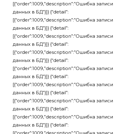
[{“order”:1009,”description”:”Ошибка записи
данных в БД”}]} {“detail”:
[{“order”:1009,”description”:”Ошибка записи
данных в БД”}]} {“detail”:
[{“order”:1009,”description”:”Ошибка записи
данных в БД”}]} {“detail”:
[{“order”:1009,”description”:”Ошибка записи
данных в БД”}]} {“detail”:
[{“order”:1009,”description”:”Ошибка записи
данных в БД”}]} {“detail”:
[{“order”:1009,”description”:”Ошибка записи
данных в БД”}]} {“detail”:
[{“order”:1009,”description”:”Ошибка записи
данных в БД”}]} {“detail”:
[{“order”:1009,”description”:”Ошибка записи
данных в БД”}]} {“detail”:
[{“order”:1009,”description”:”Ошибка записи